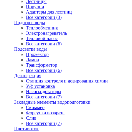
Лестницы
Поручни
Адаптеры для лестниц
Все категории (3)
Подогрев воды
Теплообменник
Электронагреватель
Тепловой насос
Все категории (6)
Подсветка воды
Прожектор
Лампа
Трансформатор
Все категории (6)
Дезинфекция
Станция контроля и дозирования химии
У/ф установка
Насосы-дозаторы
Все категории (7)
Закладные элементы водоподготовки
Скиммер
Форсунка возврата
Слив
Все категории (7)
Противоток