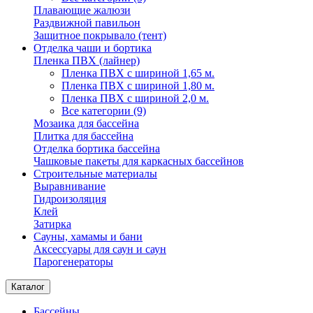
Плавающие жалюзи
Раздвижной павильон
Защитное покрывало (тент)
Отделка чаши и бортика
Пленка ПВХ (лайнер)
Пленка ПВХ с шириной 1,65 м.
Пленка ПВХ с шириной 1,80 м.
Пленка ПВХ с шириной 2,0 м.
Все категории (9)
Мозаика для бассейна
Плитка для бассейна
Отделка бортика бассейна
Чашковые пакеты для каркасных бассейнов
Строительные материалы
Выравнивание
Гидроизоляция
Клей
Затирка
Сауны, хамамы и бани
Аксессуары для саун и саун
Парогенераторы
Каталог
Бассейны