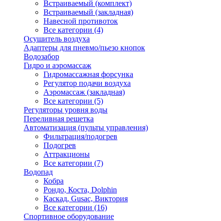
Встраиваемый (комплект)
Встраиваемый (закладная)
Навесной противоток
Все категории (4)
Осушитель воздуха
Адаптеры для пневмо/пьезо кнопок
Водозабор
Гидро и аэромассаж
Гидромассажная форсунка
Регулятор подачи воздуха
Аэромассаж (закладная)
Все категории (5)
Регуляторы уровня воды
Переливная решетка
Автоматизация (пульты управления)
Фильтрация/подогрев
Подогрев
Аттракционы
Все категории (7)
Водопад
Кобра
Рондо, Коста, Dolphin
Каскад, Gusac, Виктория
Все категории (16)
Спортивное оборудование