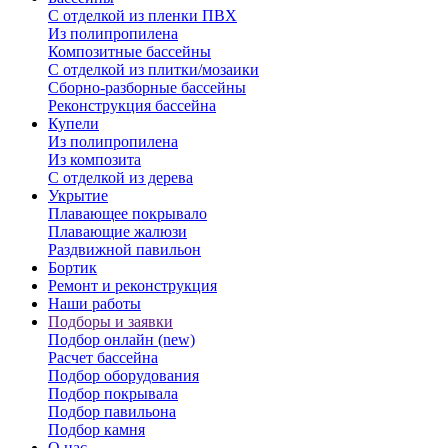
С отделкой из пленки ПВХ
Из полипропилена
Композитные бассейны
С отделкой из плитки/мозаики
Сборно-разборные бассейны
Реконструкция бассейна
Купели
Из полипропилена
Из композита
С отделкой из дерева
Укрытие
Плавающее покрывало
Плавающие жалюзи
Раздвижной павильон
Бортик
Ремонт и реконструкция
Наши работы
Подборы и заявки
Подбор онлайн (new)
Расчет бассейна
Подбор оборудования
Подбор покрывала
Подбор павильона
Подбор камня
О нас