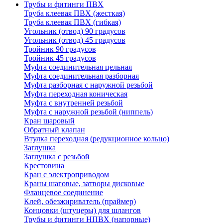
Трубы и фитинги ПВХ
Труба клеевая ПВХ (жесткая)
Труба клеевая ПВХ (гибкая)
Угольник (отвод) 90 градусов
Угольник (отвод) 45 градусов
Тройник 90 градусов
Тройник 45 градусов
Муфта соединительная цельная
Муфта соединительная разборная
Муфта разборная с наружной резьбой
Муфта переходная коническая
Муфта с внутренней резьбой
Муфта с наружной резьбой (ниппель)
Кран шаровый
Обратный клапан
Втулка переходная (редукционное кольцо)
Заглушка
Заглушка с резьбой
Крестовина
Кран с электроприводом
Краны шаговые, затворы дисковые
Фланцевое соединение
Клей, обезжириватель (праймер)
Концовки (штуцеры) для шлангов
Трубы и фитинги НПВХ (напорные)