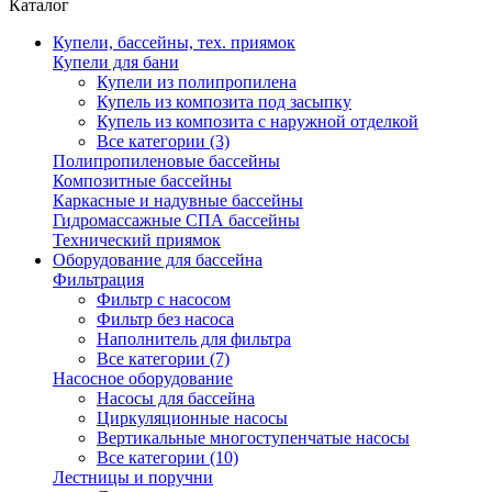
Каталог
Купели, бассейны, тех. приямок
Купели для бани
Купели из полипропилена
Купель из композита под засыпку
Купель из композита с наружной отделкой
Все категории (3)
Полипропиленовые бассейны
Композитные бассейны
Каркасные и надувные бассейны
Гидромассажные СПА бассейны
Технический приямок
Оборудование для бассейна
Фильтрация
Фильтр с насосом
Фильтр без насоса
Наполнитель для фильтра
Все категории (7)
Насосное оборудование
Насосы для бассейна
Циркуляционные насосы
Вертикальные многоступенчатые насосы
Все категории (10)
Лестницы и поручни