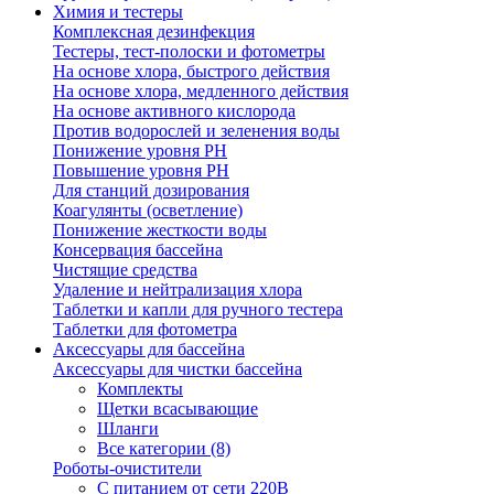
Химия и тестеры
Комплексная дезинфекция
Тестеры, тест-полоски и фотометры
На основе хлора, быстрого действия
На основе хлора, медленного действия
На основе активного кислорода
Против водорослей и зеленения воды
Понижение уровня РН
Повышение уровня РН
Для станций дозирования
Коагулянты (осветление)
Понижение жесткости воды
Консервация бассейна
Чистящие средства
Удаление и нейтрализация хлора
Таблетки и капли для ручного тестера
Таблетки для фотометра
Аксессуары для бассейна
Аксессуары для чистки бассейна
Комплекты
Щетки всасывающие
Шланги
Все категории (8)
Роботы-очистители
С питанием от сети 220В