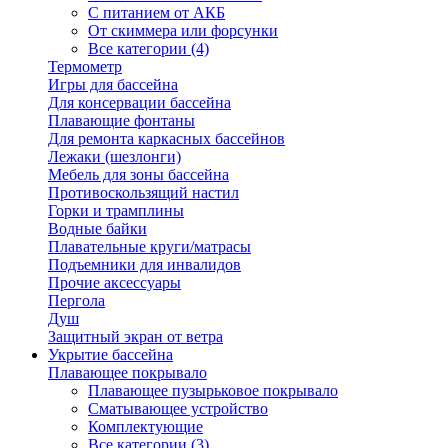
С питанием от АКБ
От скиммера или форсунки
Все категории (4)
Термометр
Игры для бассейна
Для консервации бассейна
Плавающие фонтаны
Для ремонта каркасных бассейнов
Лежаки (шезлонги)
Мебель для зоны бассейна
Противоскользящий настил
Горки и трамплины
Водные байки
Плавательные круги/матрасы
Подъемники для инвалидов
Прочие аксессуары
Пергола
Душ
Защитный экран от ветра
Укрытие бассейна
Плавающее покрывало
Плавающее пузырьковое покрывало
Сматывающее устройство
Комплектующие
Все категории (3)