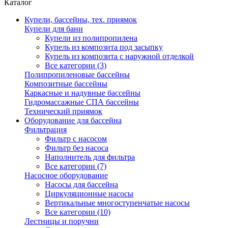
Каталог
Купели, бассейны, тех. приямок
Купели для бани
Купели из полипропилена
Купель из композита под засыпку
Купель из композита с наружной отделкой
Все категории (3)
Полипропиленовые бассейны
Композитные бассейны
Каркасные и надувные бассейны
Гидромассажные СПА бассейны
Технический приямок
Оборудование для бассейна
Фильтрация
Фильтр с насосом
Фильтр без насоса
Наполнитель для фильтра
Все категории (7)
Насосное оборудование
Насосы для бассейна
Циркуляционные насосы
Вертикальные многоступенчатые насосы
Все категории (10)
Лестницы и поручни