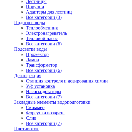
Лестницы
Поручни
Адаптеры для лестниц
Все категории (3)
Подогрев воды
Теплообменник
Электронагреватель
Тепловой насос
Все категории (6)
Подсветка воды
Прожектор
Лампа
Трансформатор
Все категории (6)
Дезинфекция
Станция контроля и дозирования химии
У/ф установка
Насосы-дозаторы
Все категории (7)
Закладные элементы водоподготовки
Скиммер
Форсунка возврата
Слив
Все категории (7)
Противоток