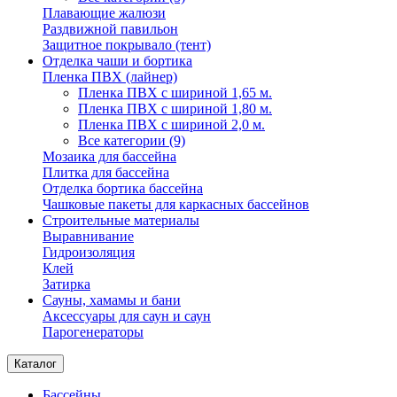
Плавающие жалюзи
Раздвижной павильон
Защитное покрывало (тент)
Отделка чаши и бортика
Пленка ПВХ (лайнер)
Пленка ПВХ с шириной 1,65 м.
Пленка ПВХ с шириной 1,80 м.
Пленка ПВХ с шириной 2,0 м.
Все категории (9)
Мозаика для бассейна
Плитка для бассейна
Отделка бортика бассейна
Чашковые пакеты для каркасных бассейнов
Строительные материалы
Выравнивание
Гидроизоляция
Клей
Затирка
Сауны, хамамы и бани
Аксессуары для саун и саун
Парогенераторы
Каталог
Бассейны