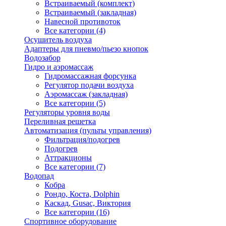
Встраиваемый (комплект)
Встраиваемый (закладная)
Навесной противоток
Все категории (4)
Осушитель воздуха
Адаптеры для пневмо/пьезо кнопок
Водозабор
Гидро и аэромассаж
Гидромассажная форсунка
Регулятор подачи воздуха
Аэромассаж (закладная)
Все категории (5)
Регуляторы уровня воды
Переливная решетка
Автоматизация (пульты управления)
Фильтрация/подогрев
Подогрев
Аттракционы
Все категории (7)
Водопад
Кобра
Рондо, Коста, Dolphin
Каскад, Gusac, Виктория
Все категории (16)
Спортивное оборудование