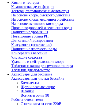
Химия и тестеры
Комплексная дезинфекция
Тестеры, тест-полоски и фотометры
На основе хлора, быстрого действия
На основе хлора, медленного действия
На основе активного кислорода
Против водорослей и зеленения воды
Понижение уровня РН
Повышение уровня РН
Для станций дозирования
Коагулянты (осветление)
Понижение жесткости воды
Консервация бассейна
Чистящие средства
Удаление и нейтрализация хлора
Таблетки и капли для ручного тестера
Таблетки для фотометра
Аксессуары для бассейна
Аксессуары для чистки бассейна
Комплекты
Щетки всасывающие
Шланги
Все категории (8)
Роботы-очистители
С питанием от сети 220В