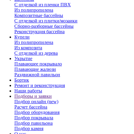
С отделкой из пленки ПВХ
Из полипропилена
Композитные бассейны
С отделкой из плитки/мозаики
Сборно-разборные бассейны
Реконструкция бассейна
Купели
Из полипропилена
Из композита
С отделкой из дерева
Укрытие
Плавающее покрывало
Плавающие жалюзи
Раздвижной павильон
Бортик
Ремонт и реконструкция
Наши работы
Подборы и заявки
Подбор онлайн (new)
Расчет бассейна
Подбор оборудования
Подбор покрывала
Подбор павильона
Подбор камня
О нас