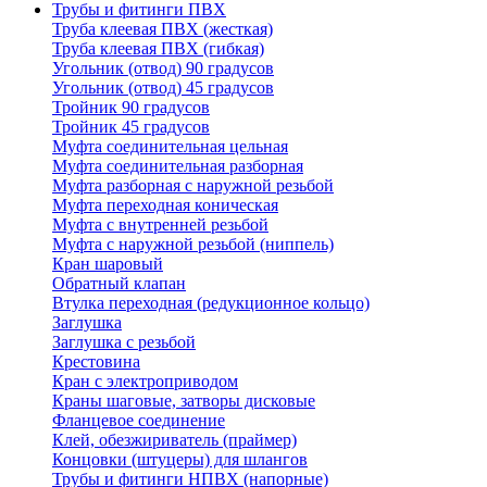
Трубы и фитинги ПВХ
Труба клеевая ПВХ (жесткая)
Труба клеевая ПВХ (гибкая)
Угольник (отвод) 90 градусов
Угольник (отвод) 45 градусов
Тройник 90 градусов
Тройник 45 градусов
Муфта соединительная цельная
Муфта соединительная разборная
Муфта разборная с наружной резьбой
Муфта переходная коническая
Муфта с внутренней резьбой
Муфта с наружной резьбой (ниппель)
Кран шаровый
Обратный клапан
Втулка переходная (редукционное кольцо)
Заглушка
Заглушка с резьбой
Крестовина
Кран с электроприводом
Краны шаговые, затворы дисковые
Фланцевое соединение
Клей, обезжириватель (праймер)
Концовки (штуцеры) для шлангов
Трубы и фитинги НПВХ (напорные)