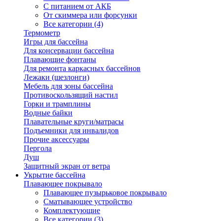
С питанием от АКБ
От скиммера или форсунки
Все категории (4)
Термометр
Игры для бассейна
Для консервации бассейна
Плавающие фонтаны
Для ремонта каркасных бассейнов
Лежаки (шезлонги)
Мебель для зоны бассейна
Противоскользящий настил
Горки и трамплины
Водные байки
Плавательные круги/матрасы
Подъемники для инвалидов
Прочие аксессуары
Пергола
Душ
Защитный экран от ветра
Укрытие бассейна
Плавающее покрывало
Плавающее пузырьковое покрывало
Сматывающее устройство
Комплектующие
Все категории (3)