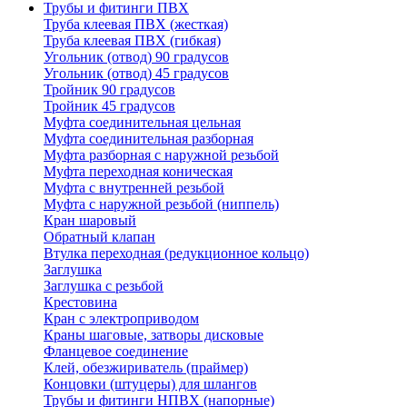
Трубы и фитинги ПВХ
Труба клеевая ПВХ (жесткая)
Труба клеевая ПВХ (гибкая)
Угольник (отвод) 90 градусов
Угольник (отвод) 45 градусов
Тройник 90 градусов
Тройник 45 градусов
Муфта соединительная цельная
Муфта соединительная разборная
Муфта разборная с наружной резьбой
Муфта переходная коническая
Муфта с внутренней резьбой
Муфта с наружной резьбой (ниппель)
Кран шаровый
Обратный клапан
Втулка переходная (редукционное кольцо)
Заглушка
Заглушка с резьбой
Крестовина
Кран с электроприводом
Краны шаговые, затворы дисковые
Фланцевое соединение
Клей, обезжириватель (праймер)
Концовки (штуцеры) для шлангов
Трубы и фитинги НПВХ (напорные)