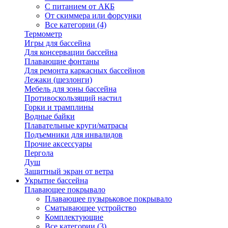
С питанием от АКБ
От скиммера или форсунки
Все категории (4)
Термометр
Игры для бассейна
Для консервации бассейна
Плавающие фонтаны
Для ремонта каркасных бассейнов
Лежаки (шезлонги)
Мебель для зоны бассейна
Противоскользящий настил
Горки и трамплины
Водные байки
Плавательные круги/матрасы
Подъемники для инвалидов
Прочие аксессуары
Пергола
Душ
Защитный экран от ветра
Укрытие бассейна
Плавающее покрывало
Плавающее пузырьковое покрывало
Сматывающее устройство
Комплектующие
Все категории (3)