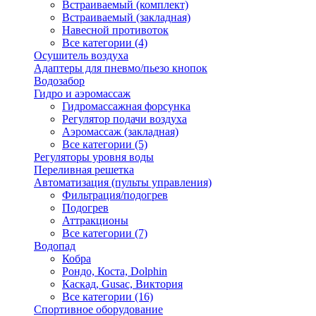
Встраиваемый (комплект)
Встраиваемый (закладная)
Навесной противоток
Все категории (4)
Осушитель воздуха
Адаптеры для пневмо/пьезо кнопок
Водозабор
Гидро и аэромассаж
Гидромассажная форсунка
Регулятор подачи воздуха
Аэромассаж (закладная)
Все категории (5)
Регуляторы уровня воды
Переливная решетка
Автоматизация (пульты управления)
Фильтрация/подогрев
Подогрев
Аттракционы
Все категории (7)
Водопад
Кобра
Рондо, Коста, Dolphin
Каскад, Gusac, Виктория
Все категории (16)
Спортивное оборудование