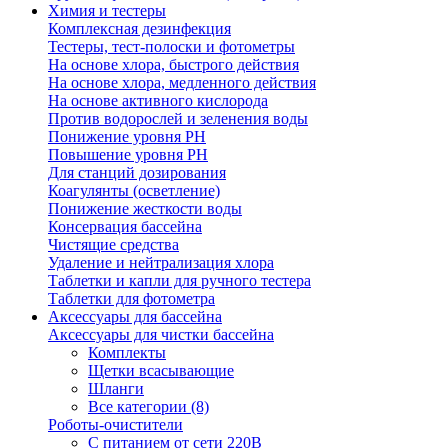
Химия и тестеры
Комплексная дезинфекция
Тестеры, тест-полоски и фотометры
На основе хлора, быстрого действия
На основе хлора, медленного действия
На основе активного кислорода
Против водорослей и зеленения воды
Понижение уровня РН
Повышение уровня РН
Для станций дозирования
Коагулянты (осветление)
Понижение жесткости воды
Консервация бассейна
Чистящие средства
Удаление и нейтрализация хлора
Таблетки и капли для ручного тестера
Таблетки для фотометра
Аксессуары для бассейна
Аксессуары для чистки бассейна
Комплекты
Щетки всасывающие
Шланги
Все категории (8)
Роботы-очистители
С питанием от сети 220В