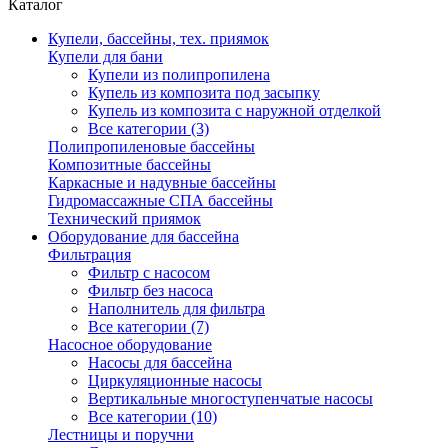
Каталог
Купели, бассейны, тех. приямок
Купели для бани
Купели из полипропилена
Купель из композита под засыпку
Купель из композита с наружной отделкой
Все категории (3)
Полипропиленовые бассейны
Композитные бассейны
Каркасные и надувные бассейны
Гидромассажные СПА бассейны
Технический приямок
Оборудование для бассейна
Фильтрация
Фильтр с насосом
Фильтр без насоса
Наполнитель для фильтра
Все категории (7)
Насосное оборудование
Насосы для бассейна
Циркуляционные насосы
Вертикальные многоступенчатые насосы
Все категории (10)
Лестницы и поручни