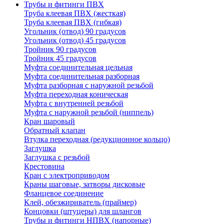
Трубы и фитинги ПВХ
Труба клеевая ПВХ (жесткая)
Труба клеевая ПВХ (гибкая)
Угольник (отвод) 90 градусов
Угольник (отвод) 45 градусов
Тройник 90 градусов
Тройник 45 градусов
Муфта соединительная цельная
Муфта соединительная разборная
Муфта разборная с наружной резьбой
Муфта переходная коническая
Муфта с внутренней резьбой
Муфта с наружной резьбой (ниппель)
Кран шаровый
Обратный клапан
Втулка переходная (редукционное кольцо)
Заглушка
Заглушка с резьбой
Крестовина
Кран с электроприводом
Краны шаговые, затворы дисковые
Фланцевое соединение
Клей, обезжириватель (праймер)
Концовки (штуцеры) для шлангов
Трубы и фитинги НПВХ (напорные)