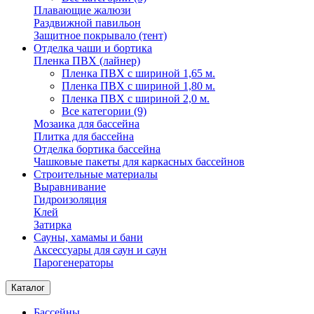
Плавающие жалюзи
Раздвижной павильон
Защитное покрывало (тент)
Отделка чаши и бортика
Пленка ПВХ (лайнер)
Пленка ПВХ с шириной 1,65 м.
Пленка ПВХ с шириной 1,80 м.
Пленка ПВХ с шириной 2,0 м.
Все категории (9)
Мозаика для бассейна
Плитка для бассейна
Отделка бортика бассейна
Чашковые пакеты для каркасных бассейнов
Строительные материалы
Выравнивание
Гидроизоляция
Клей
Затирка
Сауны, хамамы и бани
Аксессуары для саун и саун
Парогенераторы
Каталог
Бассейны