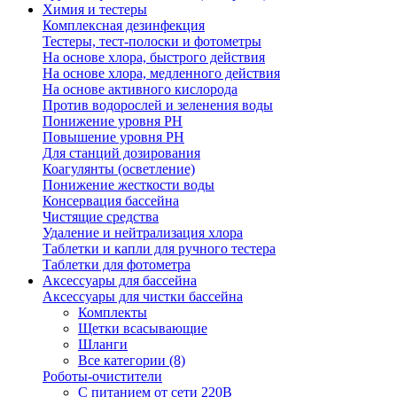
Химия и тестеры
Комплексная дезинфекция
Тестеры, тест-полоски и фотометры
На основе хлора, быстрого действия
На основе хлора, медленного действия
На основе активного кислорода
Против водорослей и зеленения воды
Понижение уровня РН
Повышение уровня РН
Для станций дозирования
Коагулянты (осветление)
Понижение жесткости воды
Консервация бассейна
Чистящие средства
Удаление и нейтрализация хлора
Таблетки и капли для ручного тестера
Таблетки для фотометра
Аксессуары для бассейна
Аксессуары для чистки бассейна
Комплекты
Щетки всасывающие
Шланги
Все категории (8)
Роботы-очистители
С питанием от сети 220В