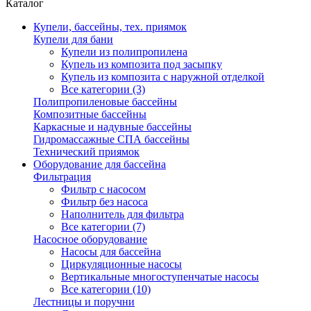
Каталог
Купели, бассейны, тех. приямок
Купели для бани
Купели из полипропилена
Купель из композита под засыпку
Купель из композита с наружной отделкой
Все категории (3)
Полипропиленовые бассейны
Композитные бассейны
Каркасные и надувные бассейны
Гидромассажные СПА бассейны
Технический приямок
Оборудование для бассейна
Фильтрация
Фильтр с насосом
Фильтр без насоса
Наполнитель для фильтра
Все категории (7)
Насосное оборудование
Насосы для бассейна
Циркуляционные насосы
Вертикальные многоступенчатые насосы
Все категории (10)
Лестницы и поручни