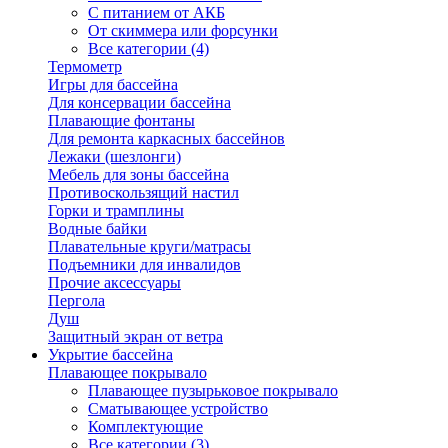
С питанием от АКБ
От скиммера или форсунки
Все категории (4)
Термометр
Игры для бассейна
Для консервации бассейна
Плавающие фонтаны
Для ремонта каркасных бассейнов
Лежаки (шезлонги)
Мебель для зоны бассейна
Противоскользящий настил
Горки и трамплины
Водные байки
Плавательные круги/матрасы
Подъемники для инвалидов
Прочие аксессуары
Пергола
Душ
Защитный экран от ветра
Укрытие бассейна
Плавающее покрывало
Плавающее пузырьковое покрывало
Сматывающее устройство
Комплектующие
Все категории (3)