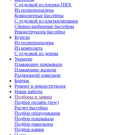
С отделкой из пленки ПВХ
Из полипропилена
Композитные бассейны
С отделкой из плитки/мозаики
Сборно-разборные бассейны
Реконструкция бассейна
Купели
Из полипропилена
Из композита
С отделкой из дерева
Укрытие
Плавающее покрывало
Плавающие жалюзи
Раздвижной павильон
Бортик
Ремонт и реконструкция
Наши работы
Подборы и заявки
Подбор онлайн (new)
Расчет бассейна
Подбор оборудования
Подбор покрывала
Подбор павильона
Подбор камня
О нас