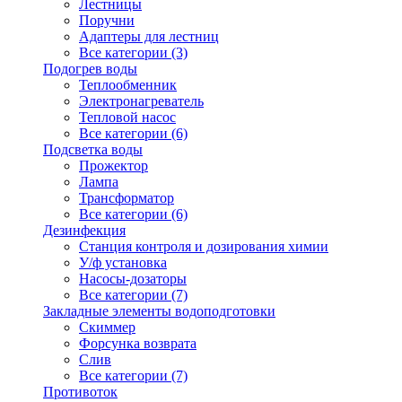
Лестницы
Поручни
Адаптеры для лестниц
Все категории (3)
Подогрев воды
Теплообменник
Электронагреватель
Тепловой насос
Все категории (6)
Подсветка воды
Прожектор
Лампа
Трансформатор
Все категории (6)
Дезинфекция
Станция контроля и дозирования химии
У/ф установка
Насосы-дозаторы
Все категории (7)
Закладные элементы водоподготовки
Скиммер
Форсунка возврата
Слив
Все категории (7)
Противоток