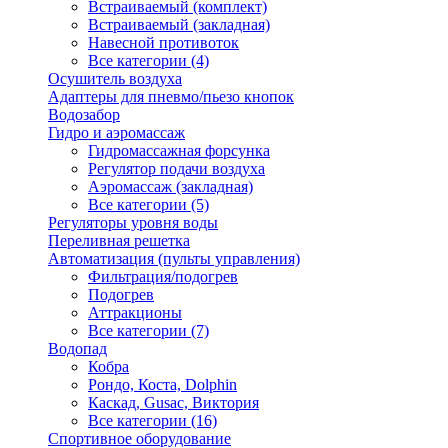
Встраиваемый (комплект)
Встраиваемый (закладная)
Навесной противоток
Все категории (4)
Осушитель воздуха
Адаптеры для пневмо/пьезо кнопок
Водозабор
Гидро и аэромассаж
Гидромассажная форсунка
Регулятор подачи воздуха
Аэромассаж (закладная)
Все категории (5)
Регуляторы уровня воды
Переливная решетка
Автоматизация (пульты управления)
Фильтрация/подогрев
Подогрев
Аттракционы
Все категории (7)
Водопад
Кобра
Рондо, Коста, Dolphin
Каскад, Gusac, Виктория
Все категории (16)
Спортивное оборудование