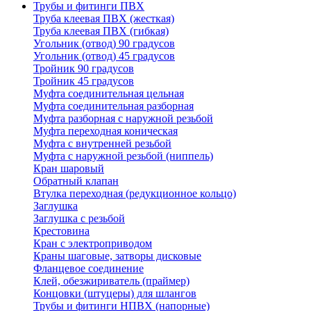
Трубы и фитинги ПВХ
Труба клеевая ПВХ (жесткая)
Труба клеевая ПВХ (гибкая)
Угольник (отвод) 90 градусов
Угольник (отвод) 45 градусов
Тройник 90 градусов
Тройник 45 градусов
Муфта соединительная цельная
Муфта соединительная разборная
Муфта разборная с наружной резьбой
Муфта переходная коническая
Муфта с внутренней резьбой
Муфта с наружной резьбой (ниппель)
Кран шаровый
Обратный клапан
Втулка переходная (редукционное кольцо)
Заглушка
Заглушка с резьбой
Крестовина
Кран с электроприводом
Краны шаговые, затворы дисковые
Фланцевое соединение
Клей, обезжириватель (праймер)
Концовки (штуцеры) для шлангов
Трубы и фитинги НПВХ (напорные)