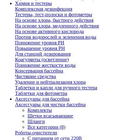
Химия и тестеры
Комплексная дезинфекция
Тестеры, тест-полоски и фотометры
На основе хлора, быстрого действия
На основе хлора, медленного действия
На основе активного кислорода
Против водорослей и зеленения воды
Понижение уровня РН
Повышение уровня РН
Для станций дозирования
Коагулянты (осветление)
Понижение жесткости воды
Консервация бассейна
Чистящие средства
Удаление и нейтрализация хлора
Таблетки и капли для ручного тестера
Таблетки для фотометра
Аксессуары для бассейна
Аксессуары для чистки бассейна
Комплекты
Щетки всасывающие
Шланги
Все категории (8)
Роботы-очистители
С питанием от сети 220В