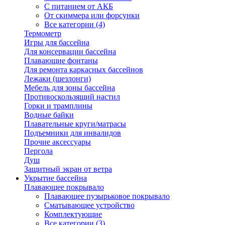
С питанием от АКБ
От скиммера или форсунки
Все категории (4)
Термометр
Игры для бассейна
Для консервации бассейна
Плавающие фонтаны
Для ремонта каркасных бассейнов
Лежаки (шезлонги)
Мебель для зоны бассейна
Противоскользящий настил
Горки и трамплины
Водные байки
Плавательные круги/матрасы
Подъемники для инвалидов
Прочие аксессуары
Пергола
Душ
Защитный экран от ветра
Укрытие бассейна
Плавающее покрывало
Плавающее пузырьковое покрывало
Сматывающее устройство
Комплектующие
Все категории (3)