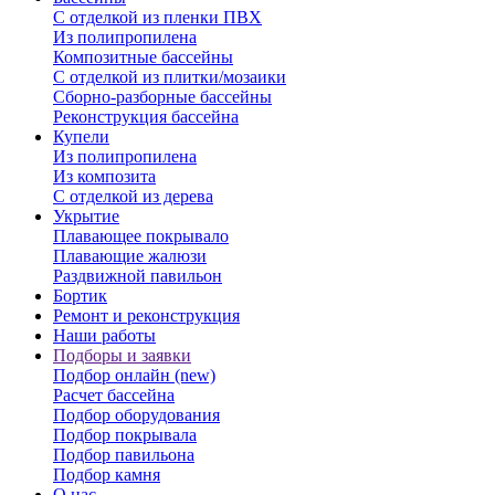
С отделкой из пленки ПВХ
Из полипропилена
Композитные бассейны
С отделкой из плитки/мозаики
Сборно-разборные бассейны
Реконструкция бассейна
Купели
Из полипропилена
Из композита
С отделкой из дерева
Укрытие
Плавающее покрывало
Плавающие жалюзи
Раздвижной павильон
Бортик
Ремонт и реконструкция
Наши работы
Подборы и заявки
Подбор онлайн (new)
Расчет бассейна
Подбор оборудования
Подбор покрывала
Подбор павильона
Подбор камня
О нас