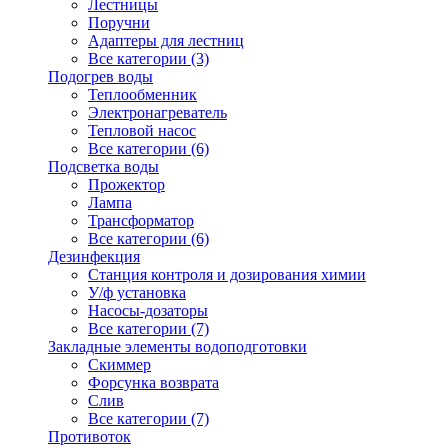
Лестницы
Поручни
Адаптеры для лестниц
Все категории (3)
Подогрев воды
Теплообменник
Электронагреватель
Тепловой насос
Все категории (6)
Подсветка воды
Прожектор
Лампа
Трансформатор
Все категории (6)
Дезинфекция
Станция контроля и дозирования химии
У/ф установка
Насосы-дозаторы
Все категории (7)
Закладные элементы водоподготовки
Скиммер
Форсунка возврата
Слив
Все категории (7)
Противоток