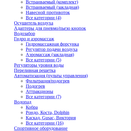
Встраиваемый (комплект)
Встраиваемый (закладная)
Навесной противоток
Все категории (4)
Осушитель воздуха
Адаптеры для пневмо/пьезо кнопок
Водозабор
Гидро и аэромассаж
Гидромассажная форсунка
Регулятор подачи воздуха
Аэромассаж (закладная)
Все категории (5)
Регуляторы уровня воды
Переливная решетка
Автоматизация (пульты управления)
Фильтрация/подогрев
Подогрев
Аттракционы
Все категории (7)
Водопад
Кобра
Рондо, Коста, Dolphin
Каскад, Gusac, Виктория
Все категории (16)
Спортивное оборудование