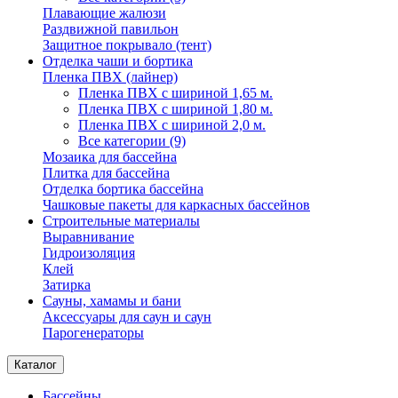
Плавающие жалюзи
Раздвижной павильон
Защитное покрывало (тент)
Отделка чаши и бортика
Пленка ПВХ (лайнер)
Пленка ПВХ с шириной 1,65 м.
Пленка ПВХ с шириной 1,80 м.
Пленка ПВХ с шириной 2,0 м.
Все категории (9)
Мозаика для бассейна
Плитка для бассейна
Отделка бортика бассейна
Чашковые пакеты для каркасных бассейнов
Строительные материалы
Выравнивание
Гидроизоляция
Клей
Затирка
Сауны, хамамы и бани
Аксессуары для саун и саун
Парогенераторы
Каталог
Бассейны