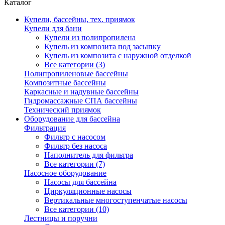
Каталог
Купели, бассейны, тех. приямок
Купели для бани
Купели из полипропилена
Купель из композита под засыпку
Купель из композита с наружной отделкой
Все категории (3)
Полипропиленовые бассейны
Композитные бассейны
Каркасные и надувные бассейны
Гидромассажные СПА бассейны
Технический приямок
Оборудование для бассейна
Фильтрация
Фильтр с насосом
Фильтр без насоса
Наполнитель для фильтра
Все категории (7)
Насосное оборудование
Насосы для бассейна
Циркуляционные насосы
Вертикальные многоступенчатые насосы
Все категории (10)
Лестницы и поручни