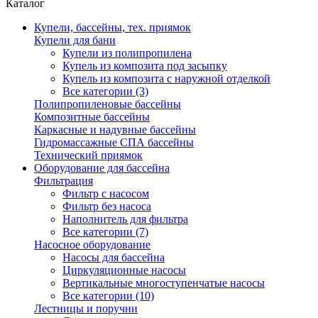
Каталог
Купели, бассейны, тех. приямок
Купели для бани
Купели из полипропилена
Купель из композита под засыпку
Купель из композита с наружной отделкой
Все категории (3)
Полипропиленовые бассейны
Композитные бассейны
Каркасные и надувные бассейны
Гидромассажные СПА бассейны
Технический приямок
Оборудование для бассейна
Фильтрация
Фильтр с насосом
Фильтр без насоса
Наполнитель для фильтра
Все категории (7)
Насосное оборудование
Насосы для бассейна
Циркуляционные насосы
Вертикальные многоступенчатые насосы
Все категории (10)
Лестницы и поручни