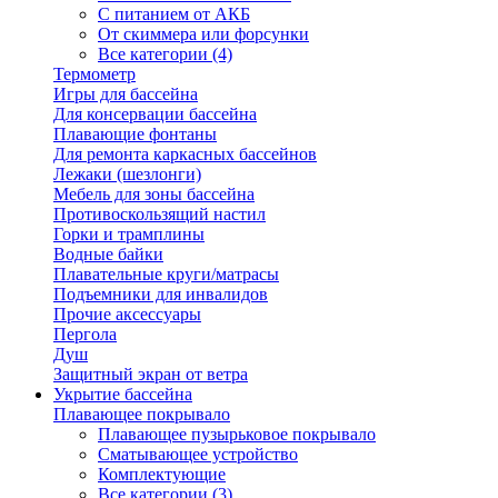
С питанием от АКБ
От скиммера или форсунки
Все категории (4)
Термометр
Игры для бассейна
Для консервации бассейна
Плавающие фонтаны
Для ремонта каркасных бассейнов
Лежаки (шезлонги)
Мебель для зоны бассейна
Противоскользящий настил
Горки и трамплины
Водные байки
Плавательные круги/матрасы
Подъемники для инвалидов
Прочие аксессуары
Пергола
Душ
Защитный экран от ветра
Укрытие бассейна
Плавающее покрывало
Плавающее пузырьковое покрывало
Сматывающее устройство
Комплектующие
Все категории (3)