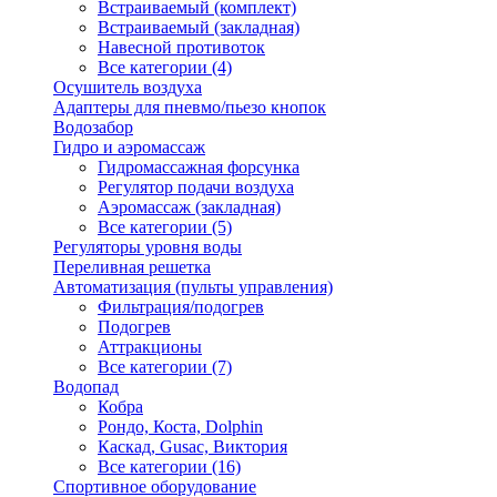
Встраиваемый (комплект)
Встраиваемый (закладная)
Навесной противоток
Все категории (4)
Осушитель воздуха
Адаптеры для пневмо/пьезо кнопок
Водозабор
Гидро и аэромассаж
Гидромассажная форсунка
Регулятор подачи воздуха
Аэромассаж (закладная)
Все категории (5)
Регуляторы уровня воды
Переливная решетка
Автоматизация (пульты управления)
Фильтрация/подогрев
Подогрев
Аттракционы
Все категории (7)
Водопад
Кобра
Рондо, Коста, Dolphin
Каскад, Gusac, Виктория
Все категории (16)
Спортивное оборудование