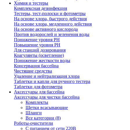
Химия и тестеры
Комплексная дезинфекция
Тестеры, тест-полоски и фотометры
На основе хлора, быстрого действия
На основе хлора, медленного действия
На основе активного кислорода
Против водорослей и зеленения воды
Понижение уровня РН
Повышение уровня РН
Для станций дозирования
Коагулянты (осветление)
Понижение жесткости воды
Консервация бассейна
Чистящие средства
Удаление и нейтрализация хлора
Таблетки и капли для ручного тестера
Таблетки для фотометра
Аксессуары для бассейна
Аксессуары для чистки бассейна
Комплекты
Щетки всасывающие
Шланги
Все категории (8)
Роботы-очистители
С питанием от сети 220В