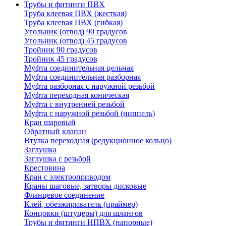
Трубы и фитинги ПВХ
Труба клеевая ПВХ (жесткая)
Труба клеевая ПВХ (гибкая)
Угольник (отвод) 90 градусов
Угольник (отвод) 45 градусов
Тройник 90 градусов
Тройник 45 градусов
Муфта соединительная цельная
Муфта соединительная разборная
Муфта разборная с наружной резьбой
Муфта переходная коническая
Муфта с внутренней резьбой
Муфта с наружной резьбой (ниппель)
Кран шаровый
Обратный клапан
Втулка переходная (редукционное кольцо)
Заглушка
Заглушка с резьбой
Крестовина
Кран с электроприводом
Краны шаговые, затворы дисковые
Фланцевое соединение
Клей, обезжириватель (праймер)
Концовки (штуцеры) для шлангов
Трубы и фитинги НПВХ (напорные)