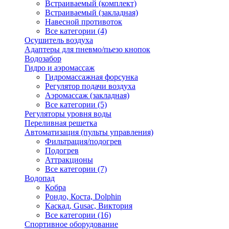
Встраиваемый (комплект)
Встраиваемый (закладная)
Навесной противоток
Все категории (4)
Осушитель воздуха
Адаптеры для пневмо/пьезо кнопок
Водозабор
Гидро и аэромассаж
Гидромассажная форсунка
Регулятор подачи воздуха
Аэромассаж (закладная)
Все категории (5)
Регуляторы уровня воды
Переливная решетка
Автоматизация (пульты управления)
Фильтрация/подогрев
Подогрев
Аттракционы
Все категории (7)
Водопад
Кобра
Рондо, Коста, Dolphin
Каскад, Gusac, Виктория
Все категории (16)
Спортивное оборудование