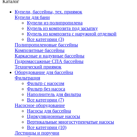
Каталог
Купели, бассейны, тех. приямок
Купели для бани
Купели из полипропилена
Купель из композита под засыпку
Купель из композита с наружной отделкой
Все категории (3)
Полипропиленовые бассейны
Композитные бассейны
Каркасные и надувные бассейны
Гидромассажные СПА бассейны
Технический приямок
Оборудование для бассейна
Фильтрация
Фильтр с насосом
Фильтр без насоса
Наполнитель для фильтра
Все категории (7)
Насосное оборудование
Насосы для бассейна
Циркуляционные насосы
Вертикальные многоступенчатые насосы
Все категории (10)
Лестницы и поручни