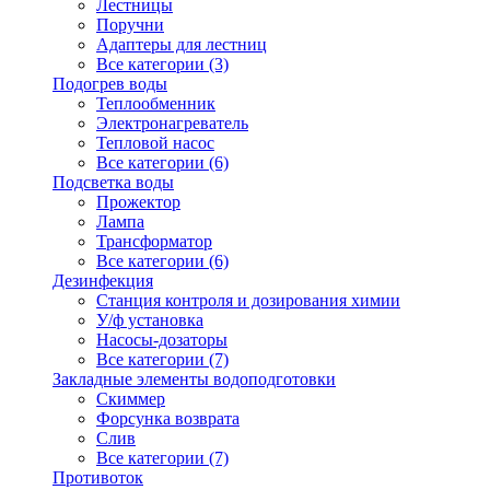
Лестницы
Поручни
Адаптеры для лестниц
Все категории (3)
Подогрев воды
Теплообменник
Электронагреватель
Тепловой насос
Все категории (6)
Подсветка воды
Прожектор
Лампа
Трансформатор
Все категории (6)
Дезинфекция
Станция контроля и дозирования химии
У/ф установка
Насосы-дозаторы
Все категории (7)
Закладные элементы водоподготовки
Скиммер
Форсунка возврата
Слив
Все категории (7)
Противоток