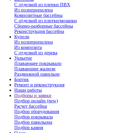
С отделкой из пленки ПВХ
Из полипропилена
Композитные бассейны
С отделкой из плитки/мозаики
Сборно-разборные бассейны
Реконструкция бассейна
Купели
Из полипропилена
Из композита
С отделкой из дерева
Укрытие
Плавающее покрывало
Плавающие жалюзи
Раздвижной павильон
Бортик
Ремонт и реконструкция
Наши работы
Подборы и заявки
Подбор онлайн (new)
Расчет бассейна
Подбор оборудования
Подбор покрывала
Подбор павильона
Подбор камня
О нас