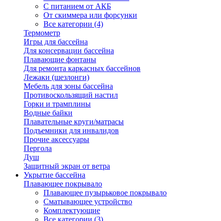
С питанием от АКБ
От скиммера или форсунки
Все категории (4)
Термометр
Игры для бассейна
Для консервации бассейна
Плавающие фонтаны
Для ремонта каркасных бассейнов
Лежаки (шезлонги)
Мебель для зоны бассейна
Противоскользящий настил
Горки и трамплины
Водные байки
Плавательные круги/матрасы
Подъемники для инвалидов
Прочие аксессуары
Пергола
Душ
Защитный экран от ветра
Укрытие бассейна
Плавающее покрывало
Плавающее пузырьковое покрывало
Сматывающее устройство
Комплектующие
Все категории (3)