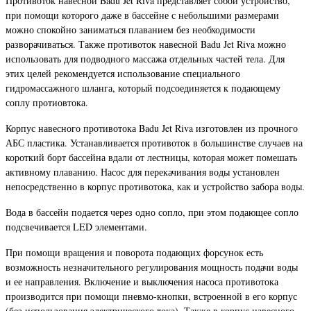
Противоток навесной Badu Jet Riva представляет собой устройство,
при помощи которого даже в бассейне с небольшими размерами
можно спокойно заниматься плаванием без необходимости
разворачиваться. Также противоток навесной Badu Jet Riva можно
использовать для подводного массажа отдельных частей тела. Для
этих целей рекомендуется использование специального
гидромассажного шланга, который подсоединяется к подающему
соплу протиовтока.
Корпус навесного противотока Badu Jet Riva изготовлен из прочного
АБС пластика. Устанавливается противоток в большинстве случаев на
короткий борт бассейна вдали от лестницы, которая может помешать
активному плаванию. Насос для перекачивания воды установлен
непосредственно в корпус противотока, как и устройство забора воды.
Вода в бассейн подается через одно сопло, при этом подающее сопло
подсвечивается LED элементами.
При помощи вращения и поворота подающих форсунок есть
возможность незначительного регулирования мощность подачи воды
и ее направления. Включение и выключения насоса противотока
производится при помощи пневмо-кнопки, встроенной в его корпус
(без использования электрического тока). Также в корпус навесного