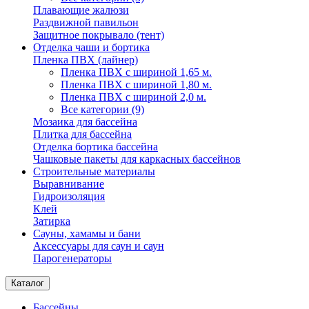
Плавающие жалюзи
Раздвижной павильон
Защитное покрывало (тент)
Отделка чаши и бортика
Пленка ПВХ (лайнер)
Пленка ПВХ с шириной 1,65 м.
Пленка ПВХ с шириной 1,80 м.
Пленка ПВХ с шириной 2,0 м.
Все категории (9)
Мозаика для бассейна
Плитка для бассейна
Отделка бортика бассейна
Чашковые пакеты для каркасных бассейнов
Строительные материалы
Выравнивание
Гидроизоляция
Клей
Затирка
Сауны, хамамы и бани
Аксессуары для саун и саун
Парогенераторы
Каталог
Бассейны