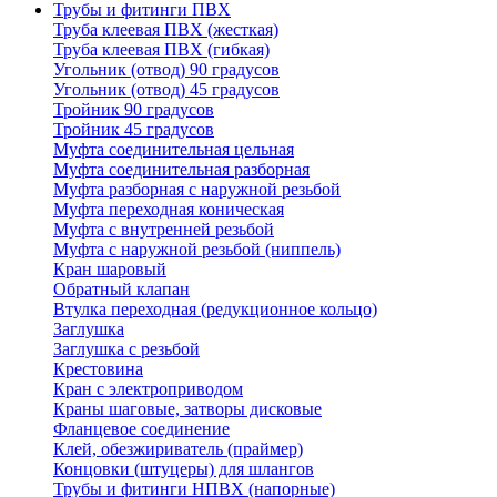
Трубы и фитинги ПВХ
Труба клеевая ПВХ (жесткая)
Труба клеевая ПВХ (гибкая)
Угольник (отвод) 90 градусов
Угольник (отвод) 45 градусов
Тройник 90 градусов
Тройник 45 градусов
Муфта соединительная цельная
Муфта соединительная разборная
Муфта разборная с наружной резьбой
Муфта переходная коническая
Муфта с внутренней резьбой
Муфта с наружной резьбой (ниппель)
Кран шаровый
Обратный клапан
Втулка переходная (редукционное кольцо)
Заглушка
Заглушка с резьбой
Крестовина
Кран с электроприводом
Краны шаговые, затворы дисковые
Фланцевое соединение
Клей, обезжириватель (праймер)
Концовки (штуцеры) для шлангов
Трубы и фитинги НПВХ (напорные)