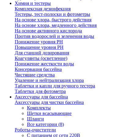
Химия и тестеры
Комплексная дезинфекция
Тестеры, тест-полоски и фотометры
На основе хлора, быстрого действия
На основе хлора, медленного действия
На основе активного кислорода
Против водорослей и зеленения воды
Понижение уровня РН
Повышение уровня РН
Для станций дозирования
Коагулянты (осветление)
Понижение жесткости воды
Консервация бассейна
Чистящие средства
Удаление и нейтрализация хлора
Таблетки и капли для ручного тестера
Таблетки для фотометра
Аксессуары для бассейна
Аксессуары для чистки бассейна
Комплекты
Щетки всасывающие
Шланги
Все категории (8)
Роботы-очистители
С питанием от сети 220В