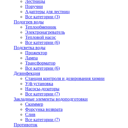
Лестницы
Поручни
Адаптеры для лестниц
Все категории (3)
Подогрев воды
Теплообменник
Электронагреватель
Тепловой насос
Все категории (6)
Подсветка воды
Прожектор
Лампа
Трансформатор
Все категории (6)
Дезинфекция
Станция контроля и дозирования химии
У/ф установка
Насосы-дозаторы
Все категории (7)
Закладные элементы водоподготовки
Скиммер
Форсунка возврата
Слив
Все категории (7)
Противоток