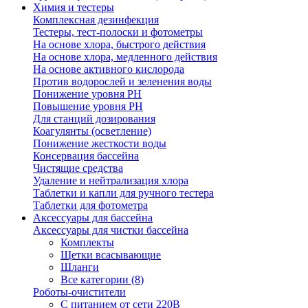
Химия и тестеры
Комплексная дезинфекция
Тестеры, тест-полоски и фотометры
На основе хлора, быстрого действия
На основе хлора, медленного действия
На основе активного кислорода
Против водорослей и зеленения воды
Понижение уровня РН
Повышение уровня РН
Для станций дозирования
Коагулянты (осветление)
Понижение жесткости воды
Консервация бассейна
Чистящие средства
Удаление и нейтрализация хлора
Таблетки и капли для ручного тестера
Таблетки для фотометра
Аксессуары для бассейна
Аксессуары для чистки бассейна
Комплекты
Щетки всасывающие
Шланги
Все категории (8)
Роботы-очистители
С питанием от сети 220В