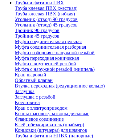
Трубы и фитинги ПВХ
Труба клеевая ПВХ (жесткая)
Труба клеевая ПВХ (гибкая)
Угольник (отвод) 90 градусов
Угольник (отвод) 45 градусов
Тройник 90 градусов
Тройник 45 градусов
Муфта соединительная цельная
Муфта соединительная разборная
Муфта разборная с наружной резьбой
Муфта переходная коническая
Муфта с внутренней резьбой
Муфта с наружной резьбой (ниппель)
Кран шаровый
Обратный клапан
Втулка переходная (редукционное кольцо)
Заглушка
Заглушка с резьбой
Крестовина
Кран с электроприводом
Краны шаговые, затворы дисковые
Фланцевое соединение
Клей, обезжириватель (праймер)
Концовки (штуцеры) для шлангов
Трубы и фитинги НПВХ (напорные)