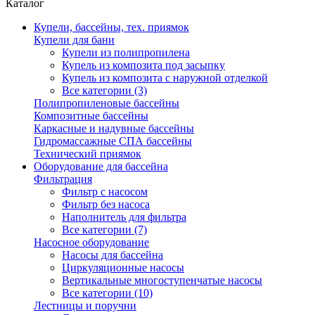
Каталог
Купели, бассейны, тех. приямок
Купели для бани
Купели из полипропилена
Купель из композита под засыпку
Купель из композита с наружной отделкой
Все категории (3)
Полипропиленовые бассейны
Композитные бассейны
Каркасные и надувные бассейны
Гидромассажные СПА бассейны
Технический приямок
Оборудование для бассейна
Фильтрация
Фильтр с насосом
Фильтр без насоса
Наполнитель для фильтра
Все категории (7)
Насосное оборудование
Насосы для бассейна
Циркуляционные насосы
Вертикальные многоступенчатые насосы
Все категории (10)
Лестницы и поручни