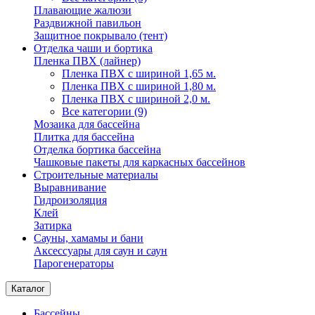
Плавающие жалюзи
Раздвижной павильон
Защитное покрывало (тент)
Отделка чаши и бортика
Пленка ПВХ (лайнер)
Пленка ПВХ с шириной 1,65 м.
Пленка ПВХ с шириной 1,80 м.
Пленка ПВХ с шириной 2,0 м.
Все категории (9)
Мозаика для бассейна
Плитка для бассейна
Отделка бортика бассейна
Чашковые пакеты для каркасных бассейнов
Строительные материалы
Выравнивание
Гидроизоляция
Клей
Затирка
Сауны, хамамы и бани
Аксессуары для саун и саун
Парогенераторы
Каталог
Бассейны