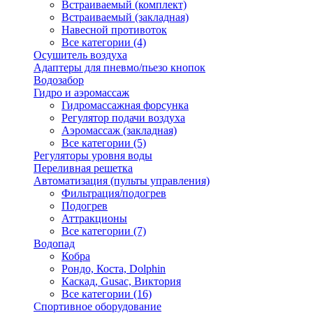
Встраиваемый (комплект)
Встраиваемый (закладная)
Навесной противоток
Все категории (4)
Осушитель воздуха
Адаптеры для пневмо/пьезо кнопок
Водозабор
Гидро и аэромассаж
Гидромассажная форсунка
Регулятор подачи воздуха
Аэромассаж (закладная)
Все категории (5)
Регуляторы уровня воды
Переливная решетка
Автоматизация (пульты управления)
Фильтрация/подогрев
Подогрев
Аттракционы
Все категории (7)
Водопад
Кобра
Рондо, Коста, Dolphin
Каскад, Gusac, Виктория
Все категории (16)
Спортивное оборудование