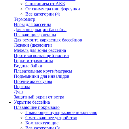
С питанием от АКБ
От скиммера или форсунки
Все категории (4)
Термометр
Игры для бассейна
Для консервации бассейна
Плавающие фонтаны
Для ремонта каркасных бассейнов
Лежаки (шезлонги)
Мебель для зоны бассейна
Противоскользящий настил
Горки и трамплины
Водные байки
Плавательные круги/матрасы
Подъемники для инвалидов
Прочие аксессуары
Пергола
Душ
Защитный экран от ветра
Укрытие бассейна
Плавающее покрывало
Плавающее пузырьковое покрывало
Сматывающее устройство
Комплектующие
Все категории (3)