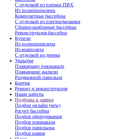
С отделкой из пленки ПВХ
Из полипропилена
Композитные бассейны
С отделкой из плитки/мозаики
Сборно-разборные бассейны
Реконструкция бассейна
Купели
Из полипропилена
Из композита
С отделкой из дерева
Укрытие
Плавающее покрывало
Плавающие жалюзи
Раздвижной павильон
Бортик
Ремонт и реконструкция
Наши работы
Подборы и заявки
Подбор онлайн (new)
Расчет бассейна
Подбор оборудования
Подбор покрывала
Подбор павильона
Подбор камня
О нас