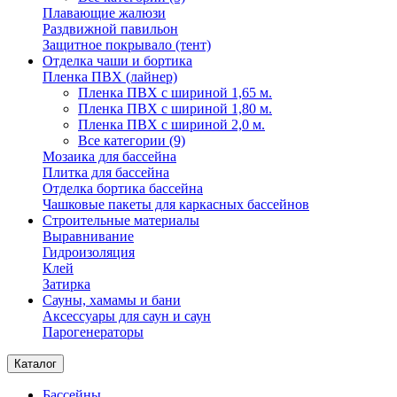
Плавающие жалюзи
Раздвижной павильон
Защитное покрывало (тент)
Отделка чаши и бортика
Пленка ПВХ (лайнер)
Пленка ПВХ с шириной 1,65 м.
Пленка ПВХ с шириной 1,80 м.
Пленка ПВХ с шириной 2,0 м.
Все категории (9)
Мозаика для бассейна
Плитка для бассейна
Отделка бортика бассейна
Чашковые пакеты для каркасных бассейнов
Строительные материалы
Выравнивание
Гидроизоляция
Клей
Затирка
Сауны, хамамы и бани
Аксессуары для саун и саун
Парогенераторы
Каталог
Бассейны