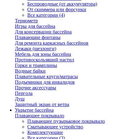
Беспроводные (от аккумулятора)
От скиммера или форсунки
Все категории (4)
Термометр
Игры для бассейна
Для консервации бассейна
Плавающие фонтаны
Для ремонта каркасных бассейнов
Лежаки (шезлонги)
Мебель для зоны бассейна
Противоскользящий настил
Горки и трамплины
Водные байки
Плавательные круги/матрасы
Подъемники для инвалидов
Прочие аксессуары
Пергола
Душ
Защитный экран от ветра
Укрытие бассейна
Плавающее покрывало
Плавающее пузырьковое покрывало
Сматывающее устройство
Комплектующие
Все категории (3)