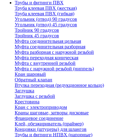
Трубы и фитинги ПВХ
Труба клеевая ПВХ (жесткая)
Труба клеевая ПВХ (гибкая)
Угольник (отвод) 90 градусов
Угольник (отвод) 45 градусов
Тройник 90 градусов
Тройник 45 градусов
Муфта соединительная цельная
Муфта соединительная разборная
Муфта разборная с наружной резьбой
Муфта переходная коническая
Муфта с внутренней резьбой
Муфта с наружной резьбой (ниппель)
Кран шаровый
Обратный клапан
Втулка переходная (редукционное кольцо)
Заглушка
Заглушка с резьбой
Крестовина
Кран с электроприводом
Краны шаговые, затворы дисковые
Фланцевое соединение
Клей, обезжириватель (праймер)
Концовки (штуцеры) для шлангов
Трубы и фитинги НПВХ (напорные)