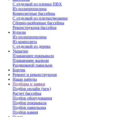
С отделкой из пленки ПВХ
Из полипропилена
Композитные бассейны
С отделкой из плитки/мозаики
Сборно-разборные бассейны
Реконструкция бассейна
Купели
Из полипропилена
Из композита
С отделкой из дерева
Укрытие
Плавающее покрывало
Плавающие жалюзи
Раздвижной павильон
Бортик
Ремонт и реконструкция
Наши работы
Подборы и заявки
Подбор онлайн (new)
Расчет бассейна
Подбор оборудования
Подбор покрывала
Подбор павильона
Подбор камня
О нас