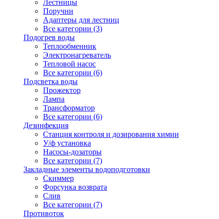
Лестницы
Поручни
Адаптеры для лестниц
Все категории (3)
Подогрев воды
Теплообменник
Электронагреватель
Тепловой насос
Все категории (6)
Подсветка воды
Прожектор
Лампа
Трансформатор
Все категории (6)
Дезинфекция
Станция контроля и дозирования химии
У/ф установка
Насосы-дозаторы
Все категории (7)
Закладные элементы водоподготовки
Скиммер
Форсунка возврата
Слив
Все категории (7)
Противоток