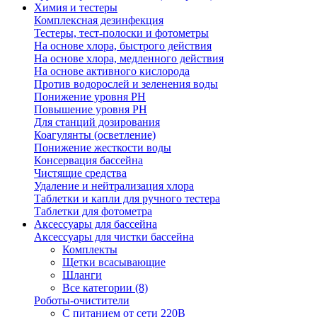
Химия и тестеры
Комплексная дезинфекция
Тестеры, тест-полоски и фотометры
На основе хлора, быстрого действия
На основе хлора, медленного действия
На основе активного кислорода
Против водорослей и зеленения воды
Понижение уровня РН
Повышение уровня РН
Для станций дозирования
Коагулянты (осветление)
Понижение жесткости воды
Консервация бассейна
Чистящие средства
Удаление и нейтрализация хлора
Таблетки и капли для ручного тестера
Таблетки для фотометра
Аксессуары для бассейна
Аксессуары для чистки бассейна
Комплекты
Щетки всасывающие
Шланги
Все категории (8)
Роботы-очистители
С питанием от сети 220В