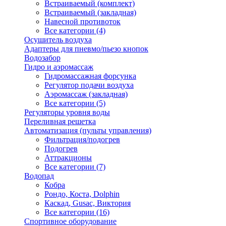
Встраиваемый (комплект)
Встраиваемый (закладная)
Навесной противоток
Все категории (4)
Осушитель воздуха
Адаптеры для пневмо/пьезо кнопок
Водозабор
Гидро и аэромассаж
Гидромассажная форсунка
Регулятор подачи воздуха
Аэромассаж (закладная)
Все категории (5)
Регуляторы уровня воды
Переливная решетка
Автоматизация (пульты управления)
Фильтрация/подогрев
Подогрев
Аттракционы
Все категории (7)
Водопад
Кобра
Рондо, Коста, Dolphin
Каскад, Gusac, Виктория
Все категории (16)
Спортивное оборудование