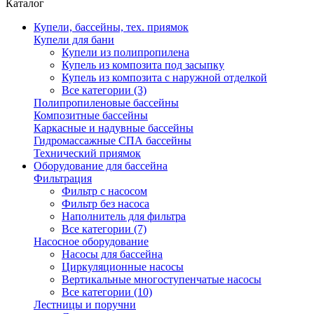
Каталог
Купели, бассейны, тех. приямок
Купели для бани
Купели из полипропилена
Купель из композита под засыпку
Купель из композита с наружной отделкой
Все категории (3)
Полипропиленовые бассейны
Композитные бассейны
Каркасные и надувные бассейны
Гидромассажные СПА бассейны
Технический приямок
Оборудование для бассейна
Фильтрация
Фильтр с насосом
Фильтр без насоса
Наполнитель для фильтра
Все категории (7)
Насосное оборудование
Насосы для бассейна
Циркуляционные насосы
Вертикальные многоступенчатые насосы
Все категории (10)
Лестницы и поручни