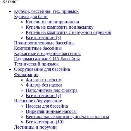
Каталог
Купели, бассейны, тех. приямок
Купели для бани
Купели из полипропилена
Купель из композита под засыпку
Купель из композита с наружной отделкой
Все категории (3)
Полипропиленовые бассейны
Композитные бассейны
Каркасные и надувные бассейны
Гидромассажные СПА бассейны
Технический приямок
Оборудование для бассейна
Фильтрация
Фильтр с насосом
Фильтр без насоса
Наполнитель для фильтра
Все категории (7)
Насосное оборудование
Насосы для бассейна
Циркуляционные насосы
Вертикальные многоступенчатые насосы
Все категории (10)
Лестницы и поручни