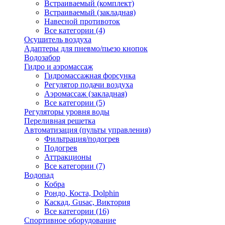
Встраиваемый (комплект)
Встраиваемый (закладная)
Навесной противоток
Все категории (4)
Осушитель воздуха
Адаптеры для пневмо/пьезо кнопок
Водозабор
Гидро и аэромассаж
Гидромассажная форсунка
Регулятор подачи воздуха
Аэромассаж (закладная)
Все категории (5)
Регуляторы уровня воды
Переливная решетка
Автоматизация (пульты управления)
Фильтрация/подогрев
Подогрев
Аттракционы
Все категории (7)
Водопад
Кобра
Рондо, Коста, Dolphin
Каскад, Gusac, Виктория
Все категории (16)
Спортивное оборудование