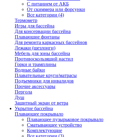
С питанием от АКБ
От скиммера или форсунки
Все категории (4)
Термометр
Игры для бассейна
Для консервации бассейна
Плавающие фонтаны
Для ремонта каркасных бассейнов
Лежаки (шезлонги)
Мебель для зоны бассейна
Противоскользящий настил
Горки и трамплины
Водные байки
Плавательные круги/матрасы
Подъемники для инвалидов
Прочие аксессуары
Пергола
Душ
Защитный экран от ветра
Укрытие бассейна
Плавающее покрывало
Плавающее пузырьковое покрывало
Сматывающее устройство
Комплектующие
Все категории (3)