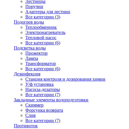
Лестницы
Поручни
Адаптеры для лестниц
Все категории (3)
Подогрев воды
Теплообменник
Электронагреватель
Тепловой насос
Все категории (6)
Подсветка воды
Прожектор
Лампа
Трансформатор
Все категории (6)
Дезинфекция
Станция контроля и дозирования химии
У/ф установка
Насосы-дозаторы
Все категории (7)
Закладные элементы водоподготовки
Скиммер
Форсунка возврата
Слив
Все категории (7)
Противоток