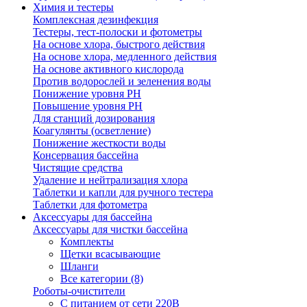
Химия и тестеры
Комплексная дезинфекция
Тестеры, тест-полоски и фотометры
На основе хлора, быстрого действия
На основе хлора, медленного действия
На основе активного кислорода
Против водорослей и зеленения воды
Понижение уровня РН
Повышение уровня РН
Для станций дозирования
Коагулянты (осветление)
Понижение жесткости воды
Консервация бассейна
Чистящие средства
Удаление и нейтрализация хлора
Таблетки и капли для ручного тестера
Таблетки для фотометра
Аксессуары для бассейна
Аксессуары для чистки бассейна
Комплекты
Щетки всасывающие
Шланги
Все категории (8)
Роботы-очистители
С питанием от сети 220В