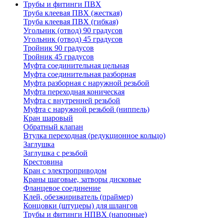
Трубы и фитинги ПВХ
Труба клеевая ПВХ (жесткая)
Труба клеевая ПВХ (гибкая)
Угольник (отвод) 90 градусов
Угольник (отвод) 45 градусов
Тройник 90 градусов
Тройник 45 градусов
Муфта соединительная цельная
Муфта соединительная разборная
Муфта разборная с наружной резьбой
Муфта переходная коническая
Муфта с внутренней резьбой
Муфта с наружной резьбой (ниппель)
Кран шаровый
Обратный клапан
Втулка переходная (редукционное кольцо)
Заглушка
Заглушка с резьбой
Крестовина
Кран с электроприводом
Краны шаговые, затворы дисковые
Фланцевое соединение
Клей, обезжириватель (праймер)
Концовки (штуцеры) для шлангов
Трубы и фитинги НПВХ (напорные)