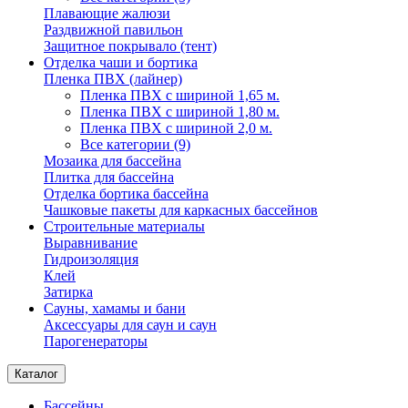
Плавающие жалюзи
Раздвижной павильон
Защитное покрывало (тент)
Отделка чаши и бортика
Пленка ПВХ (лайнер)
Пленка ПВХ с шириной 1,65 м.
Пленка ПВХ с шириной 1,80 м.
Пленка ПВХ с шириной 2,0 м.
Все категории (9)
Мозаика для бассейна
Плитка для бассейна
Отделка бортика бассейна
Чашковые пакеты для каркасных бассейнов
Строительные материалы
Выравнивание
Гидроизоляция
Клей
Затирка
Сауны, хамамы и бани
Аксессуары для саун и саун
Парогенераторы
Каталог
Бассейны