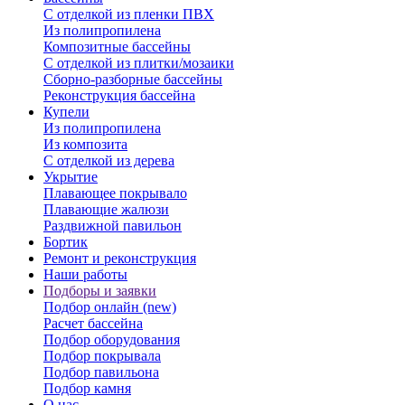
С отделкой из пленки ПВХ
Из полипропилена
Композитные бассейны
С отделкой из плитки/мозаики
Сборно-разборные бассейны
Реконструкция бассейна
Купели
Из полипропилена
Из композита
С отделкой из дерева
Укрытие
Плавающее покрывало
Плавающие жалюзи
Раздвижной павильон
Бортик
Ремонт и реконструкция
Наши работы
Подборы и заявки
Подбор онлайн (new)
Расчет бассейна
Подбор оборудования
Подбор покрывала
Подбор павильона
Подбор камня
О нас