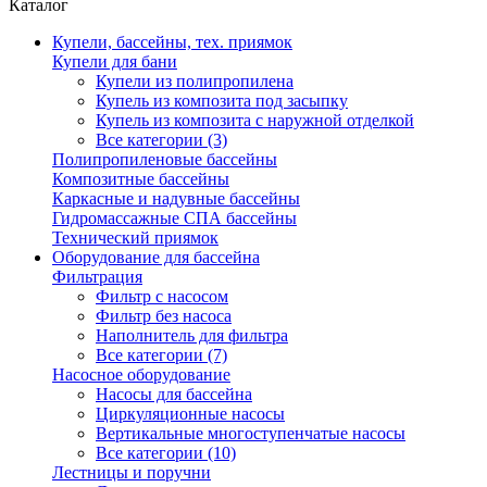
Каталог
Купели, бассейны, тех. приямок
Купели для бани
Купели из полипропилена
Купель из композита под засыпку
Купель из композита с наружной отделкой
Все категории (3)
Полипропиленовые бассейны
Композитные бассейны
Каркасные и надувные бассейны
Гидромассажные СПА бассейны
Технический приямок
Оборудование для бассейна
Фильтрация
Фильтр с насосом
Фильтр без насоса
Наполнитель для фильтра
Все категории (7)
Насосное оборудование
Насосы для бассейна
Циркуляционные насосы
Вертикальные многоступенчатые насосы
Все категории (10)
Лестницы и поручни