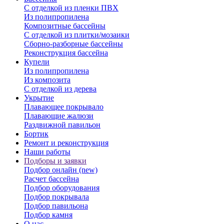
С отделкой из пленки ПВХ
Из полипропилена
Композитные бассейны
С отделкой из плитки/мозаики
Сборно-разборные бассейны
Реконструкция бассейна
Купели
Из полипропилена
Из композита
С отделкой из дерева
Укрытие
Плавающее покрывало
Плавающие жалюзи
Раздвижной павильон
Бортик
Ремонт и реконструкция
Наши работы
Подборы и заявки
Подбор онлайн (new)
Расчет бассейна
Подбор оборудования
Подбор покрывала
Подбор павильона
Подбор камня
О нас