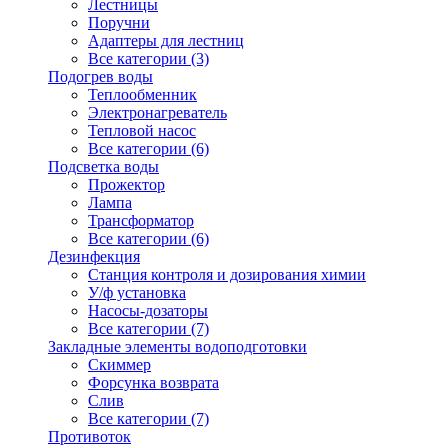
Лестницы
Поручни
Адаптеры для лестниц
Все категории (3)
Подогрев воды
Теплообменник
Электронагреватель
Тепловой насос
Все категории (6)
Подсветка воды
Прожектор
Лампа
Трансформатор
Все категории (6)
Дезинфекция
Станция контроля и дозирования химии
У/ф установка
Насосы-дозаторы
Все категории (7)
Закладные элементы водоподготовки
Скиммер
Форсунка возврата
Слив
Все категории (7)
Противоток