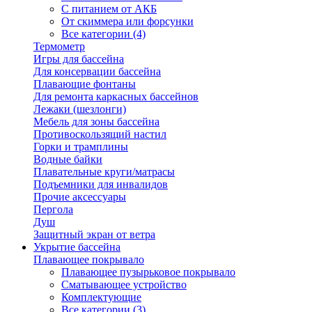
С питанием от АКБ
От скиммера или форсунки
Все категории (4)
Термометр
Игры для бассейна
Для консервации бассейна
Плавающие фонтаны
Для ремонта каркасных бассейнов
Лежаки (шезлонги)
Мебель для зоны бассейна
Противоскользящий настил
Горки и трамплины
Водные байки
Плавательные круги/матрасы
Подъемники для инвалидов
Прочие аксессуары
Пергола
Душ
Защитный экран от ветра
Укрытие бассейна
Плавающее покрывало
Плавающее пузырьковое покрывало
Сматывающее устройство
Комплектующие
Все категории (3)