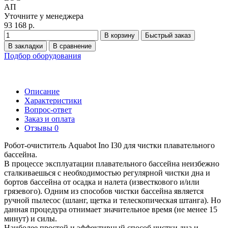
АП
Уточните у менеджера
93 168 р.
В корзину
Быстрый заказ
В закладки
В сравнение
Подбор оборудования
Описание
Характеристики
Вопрос-ответ
Заказ и оплата
Отзывы
0
Робот-очиститель Aquabot Ino I30 для чистки плавательного
бассейна.
В процессе эксплуатации плавательного бассейна неизбежно
сталкиваешься с необходимостью регулярной чистки дна и
бортов бассейна от осадка и налета (известкового и/или
грязевого). Одним из способов чистки бассейна является
ручной пылесос (шланг, щетка и телескопическая штанга). Но
данная процедура отнимает значительное время (не менее 15
минут) и силы.
Наиболее простой и эффективный способ чистки дна и