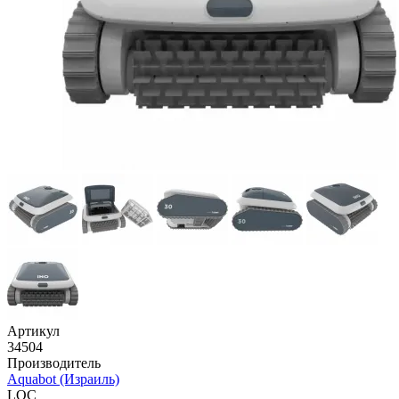
Артикул
34504
Производитель
Aquabot (Израиль)
LOC