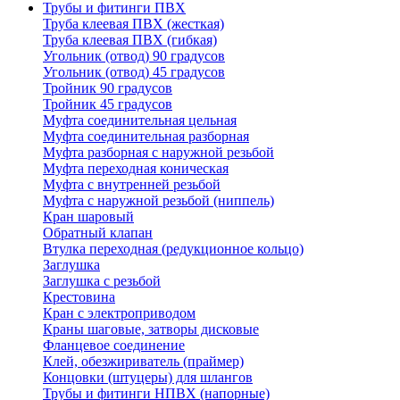
Трубы и фитинги ПВХ
Труба клеевая ПВХ (жесткая)
Труба клеевая ПВХ (гибкая)
Угольник (отвод) 90 градусов
Угольник (отвод) 45 градусов
Тройник 90 градусов
Тройник 45 градусов
Муфта соединительная цельная
Муфта соединительная разборная
Муфта разборная с наружной резьбой
Муфта переходная коническая
Муфта с внутренней резьбой
Муфта с наружной резьбой (ниппель)
Кран шаровый
Обратный клапан
Втулка переходная (редукционное кольцо)
Заглушка
Заглушка с резьбой
Крестовина
Кран с электроприводом
Краны шаговые, затворы дисковые
Фланцевое соединение
Клей, обезжириватель (праймер)
Концовки (штуцеры) для шлангов
Трубы и фитинги НПВХ (напорные)