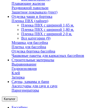
Плавающие жалюзи
Раздвижной павильон
Защитное покрывало (тент)
Отделка чаши и бортика
Пленка ПВХ (лайнер)
Пленка ПВХ с шириной 1,65 м.
Пленка ПВХ с шириной 1,80 м.
Пленка ПВХ с шириной 2,0 м.
Все категории (9)
Мозаика для бассейна
Плитка для бассейна
Отделка бортика бассейна
Чашковые пакеты для каркасных бассейнов
Строительные материалы
Выравнивание
Гидроизоляция
Клей
Затирка
Сауны, хамамы и бани
Аксессуары для саун и саун
Парогенераторы
Каталог
Бассейны