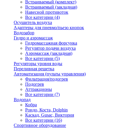
Встраиваемый (комплект)
Встраиваемый (закладная)
Навесной противоток
Все категории (4)
Осушитель воздуха
Адаптеры для пневмо/пьезо кнопок
Водозабор
Гидро и аэромассаж
Гидромассажная форсунка
Регулятор подачи воздуха
Аэромассаж (закладная)
Все категории (5)
Регуляторы уровня воды
Переливная решетка
Автоматизация (пульты управления)
Фильтрация/подогрев
Подогрев
Аттракционы
Все категории (7)
Водопад
Кобра
Рондо, Коста, Dolphin
Каскад, Gusac, Виктория
Все категории (16)
Спортивное оборудование