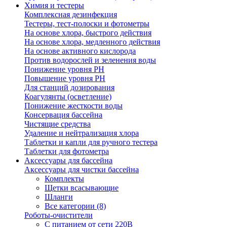
Химия и тестеры
Комплексная дезинфекция
Тестеры, тест-полоски и фотометры
На основе хлора, быстрого действия
На основе хлора, медленного действия
На основе активного кислорода
Против водорослей и зеленения воды
Понижение уровня РН
Повышение уровня РН
Для станций дозирования
Коагулянты (осветление)
Понижение жесткости воды
Консервация бассейна
Чистящие средства
Удаление и нейтрализация хлора
Таблетки и капли для ручного тестера
Таблетки для фотометра
Аксессуары для бассейна
Аксессуары для чистки бассейна
Комплекты
Щетки всасывающие
Шланги
Все категории (8)
Роботы-очистители
С питанием от сети 220В