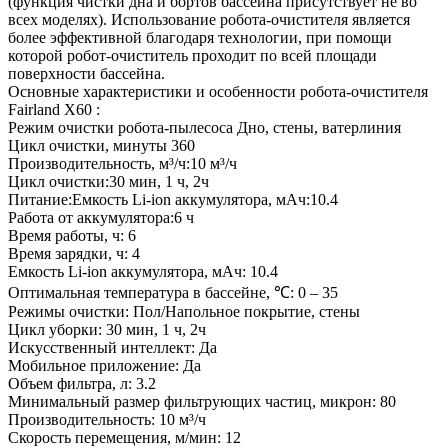
(функция чистки дна и бортов бассейна присутствует не во
всех моделях). Использование робота-очистителя является
более эффективной благодаря технологии, при помощи
которой робот-очиститель проходит по всей площади
поверхности бассейна.
Основные характеристики и особенности робота-очистителя
Fairland X60 :
Режим очистки робота-пылесоса Дно, стены, ватерлиния
Цикл очистки, минуты 360
Производительность, м³/ч:10 м³/ч
Цикл очистки:30 мин, 1 ч, 2ч
Питание:Емкость Li-ion аккумулятора, мАч:10.4
Работа от аккумулятора:6 ч
Время работы, ч: 6
Время зарядки, ч: 4
Емкость Li-ion аккумулятора, мАч: 10.4
Оптимальная температура в бассейне, ℃: 0 – 35
Режимы очистки: Пол/Напольное покрытие, стены
Цикл уборки: 30 мин, 1 ч, 2ч
Искусственный интеллект: Да
Мобильное приложение: Да
Объем фильтра, л: 3.2
Минимальный размер фильтрующих частиц, микрон: 80
Производительность: 10 м³/ч
Скорость перемещения, м/мин: 12