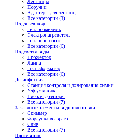
Лестницы
Поручни
Адаптеры для лестниц
Все категории (3)
Подогрев воды
Теплообменник
Электронагреватель
Тепловой насос
Все категории (6)
Подсветка воды
Прожектор
Лампа
Трансформатор
Все категории (6)
Дезинфекция
Станция контроля и дозирования химии
У/ф установка
Насосы-дозаторы
Все категории (7)
Закладные элементы водоподготовки
Скиммер
Форсунка возврата
Слив
Все категории (7)
Противоток