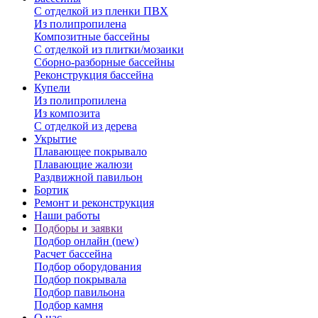
С отделкой из пленки ПВХ
Из полипропилена
Композитные бассейны
С отделкой из плитки/мозаики
Сборно-разборные бассейны
Реконструкция бассейна
Купели
Из полипропилена
Из композита
С отделкой из дерева
Укрытие
Плавающее покрывало
Плавающие жалюзи
Раздвижной павильон
Бортик
Ремонт и реконструкция
Наши работы
Подборы и заявки
Подбор онлайн (new)
Расчет бассейна
Подбор оборудования
Подбор покрывала
Подбор павильона
Подбор камня
О нас