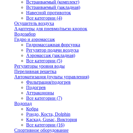
Встраиваемый (комплект)
Встраиваемый (закладная)
Навесной противоток
Все категории (4)
Осушитель воздуха
Адаптеры для пневмо/пьезо кнопок
Водозабор
Гидро и аэромассаж
Гидромассажная форсунка
Регулятор подачи воздуха
Аэромассаж (закладная)
Все категории (5)
Регуляторы уровня воды
Переливная решетка
Автоматизация (пульты управления)
Фильтрация/подогрев
Подогрев
Аттракционы
Все категории (7)
Водопад
Кобра
Рондо, Коста, Dolphin
Каскад, Gusac, Виктория
Все категории (16)
Спортивное оборудование