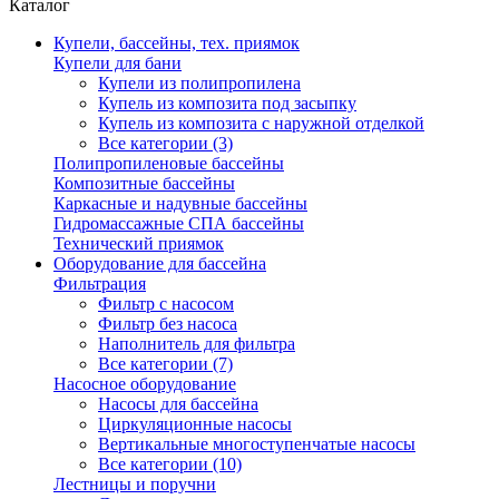
Каталог
Купели, бассейны, тех. приямок
Купели для бани
Купели из полипропилена
Купель из композита под засыпку
Купель из композита с наружной отделкой
Все категории (3)
Полипропиленовые бассейны
Композитные бассейны
Каркасные и надувные бассейны
Гидромассажные СПА бассейны
Технический приямок
Оборудование для бассейна
Фильтрация
Фильтр с насосом
Фильтр без насоса
Наполнитель для фильтра
Все категории (7)
Насосное оборудование
Насосы для бассейна
Циркуляционные насосы
Вертикальные многоступенчатые насосы
Все категории (10)
Лестницы и поручни