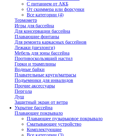
С питанием от АКБ
От скиммера или форсунки
Все категории (4)
Термометр
Игры для бассейна
Для консервации бассейна
Плавающие фонтаны
Для ремонта каркасных бассейнов
Лежаки (шезлонги)
Мебель для зоны бассейна
Противоскользящий настил
Горки и трамплины
Водные байки
Плавательные круги/матрасы
Подъемники для инвалидов
Прочие аксессуары
Пергола
Душ
Защитный экран от ветра
Укрытие бассейна
Плавающее покрывало
Плавающее пузырьковое покрывало
Сматывающее устройство
Комплектующие
Все категории (3)