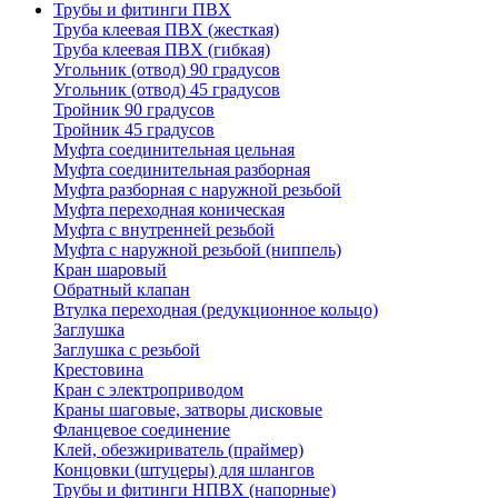
Трубы и фитинги ПВХ
Труба клеевая ПВХ (жесткая)
Труба клеевая ПВХ (гибкая)
Угольник (отвод) 90 градусов
Угольник (отвод) 45 градусов
Тройник 90 градусов
Тройник 45 градусов
Муфта соединительная цельная
Муфта соединительная разборная
Муфта разборная с наружной резьбой
Муфта переходная коническая
Муфта с внутренней резьбой
Муфта с наружной резьбой (ниппель)
Кран шаровый
Обратный клапан
Втулка переходная (редукционное кольцо)
Заглушка
Заглушка с резьбой
Крестовина
Кран с электроприводом
Краны шаговые, затворы дисковые
Фланцевое соединение
Клей, обезжириватель (праймер)
Концовки (штуцеры) для шлангов
Трубы и фитинги НПВХ (напорные)