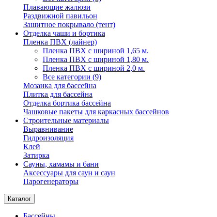
Плавающие жалюзи
Раздвижной павильон
Защитное покрывало (тент)
Отделка чаши и бортика
Пленка ПВХ (лайнер)
Пленка ПВХ с шириной 1,65 м.
Пленка ПВХ с шириной 1,80 м.
Пленка ПВХ с шириной 2,0 м.
Все категории (9)
Мозаика для бассейна
Плитка для бассейна
Отделка бортика бассейна
Чашковые пакеты для каркасных бассейнов
Строительные материалы
Выравнивание
Гидроизоляция
Клей
Затирка
Сауны, хамамы и бани
Аксессуары для саун и саун
Парогенераторы
Каталог
Бассейны