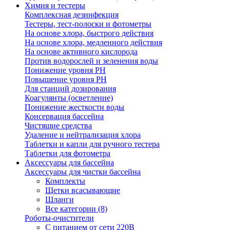
Химия и тестеры
Комплексная дезинфекция
Тестеры, тест-полоски и фотометры
На основе хлора, быстрого действия
На основе хлора, медленного действия
На основе активного кислорода
Против водорослей и зеленения воды
Понижение уровня РН
Повышение уровня РН
Для станций дозирования
Коагулянты (осветление)
Понижение жесткости воды
Консервация бассейна
Чистящие средства
Удаление и нейтрализация хлора
Таблетки и капли для ручного тестера
Таблетки для фотометра
Аксессуары для бассейна
Аксессуары для чистки бассейна
Комплекты
Щетки всасывающие
Шланги
Все категории (8)
Роботы-очистители
С питанием от сети 220В