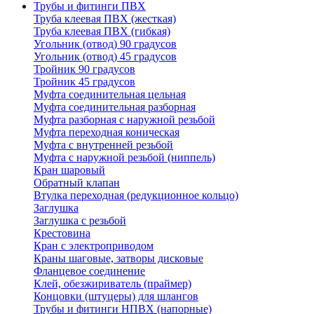
Трубы и фитинги ПВХ
Труба клеевая ПВХ (жесткая)
Труба клеевая ПВХ (гибкая)
Угольник (отвод) 90 градусов
Угольник (отвод) 45 градусов
Тройник 90 градусов
Тройник 45 градусов
Муфта соединительная цельная
Муфта соединительная разборная
Муфта разборная с наружной резьбой
Муфта переходная коническая
Муфта с внутренней резьбой
Муфта с наружной резьбой (ниппель)
Кран шаровый
Обратный клапан
Втулка переходная (редукционное кольцо)
Заглушка
Заглушка с резьбой
Крестовина
Кран с электроприводом
Краны шаговые, затворы дисковые
Фланцевое соединение
Клей, обезжириватель (праймер)
Концовки (штуцеры) для шлангов
Трубы и фитинги НПВХ (напорные)