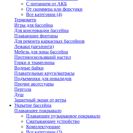
С питанием от АКБ
От скиммера или форсунки
Все категории (4)
Термометр
Игры для бассейна
Для консервации бассейна
Плавающие фонтаны
Для ремонта каркасных бассейнов
Лежаки (шезлонги)
Мебель для зоны бассейна
Противоскользящий настил
Горки и трамплины
Водные байки
Плавательные круги/матрасы
Подъемники для инвалидов
Прочие аксессуары
Пергола
Душ
Защитный экран от ветра
Укрытие бассейна
Плавающее покрывало
Плавающее пузырьковое покрывало
Сматывающее устройство
Комплектующие
Все категории (3)