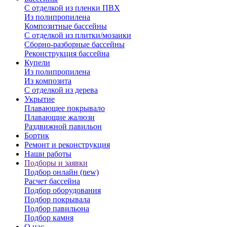
С отделкой из пленки ПВХ
Из полипропилена
Композитные бассейны
С отделкой из плитки/мозаики
Сборно-разборные бассейны
Реконструкция бассейна
Купели
Из полипропилена
Из композита
С отделкой из дерева
Укрытие
Плавающее покрывало
Плавающие жалюзи
Раздвижной павильон
Бортик
Ремонт и реконструкция
Наши работы
Подборы и заявки
Подбор онлайн (new)
Расчет бассейна
Подбор оборудования
Подбор покрывала
Подбор павильона
Подбор камня
О нас