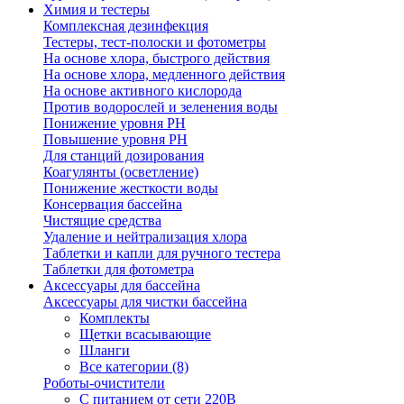
Химия и тестеры
Комплексная дезинфекция
Тестеры, тест-полоски и фотометры
На основе хлора, быстрого действия
На основе хлора, медленного действия
На основе активного кислорода
Против водорослей и зеленения воды
Понижение уровня РН
Повышение уровня РН
Для станций дозирования
Коагулянты (осветление)
Понижение жесткости воды
Консервация бассейна
Чистящие средства
Удаление и нейтрализация хлора
Таблетки и капли для ручного тестера
Таблетки для фотометра
Аксессуары для бассейна
Аксессуары для чистки бассейна
Комплекты
Щетки всасывающие
Шланги
Все категории (8)
Роботы-очистители
С питанием от сети 220В