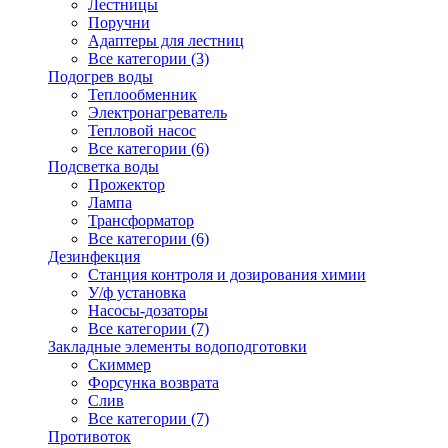
Лестницы
Поручни
Адаптеры для лестниц
Все категории (3)
Подогрев воды
Теплообменник
Электронагреватель
Тепловой насос
Все категории (6)
Подсветка воды
Прожектор
Лампа
Трансформатор
Все категории (6)
Дезинфекция
Станция контроля и дозирования химии
У/ф установка
Насосы-дозаторы
Все категории (7)
Закладные элементы водоподготовки
Скиммер
Форсунка возврата
Слив
Все категории (7)
Противоток