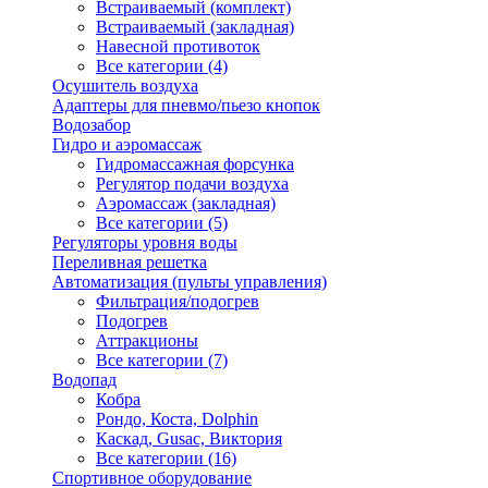
Встраиваемый (комплект)
Встраиваемый (закладная)
Навесной противоток
Все категории (4)
Осушитель воздуха
Адаптеры для пневмо/пьезо кнопок
Водозабор
Гидро и аэромассаж
Гидромассажная форсунка
Регулятор подачи воздуха
Аэромассаж (закладная)
Все категории (5)
Регуляторы уровня воды
Переливная решетка
Автоматизация (пульты управления)
Фильтрация/подогрев
Подогрев
Аттракционы
Все категории (7)
Водопад
Кобра
Рондо, Коста, Dolphin
Каскад, Gusac, Виктория
Все категории (16)
Спортивное оборудование