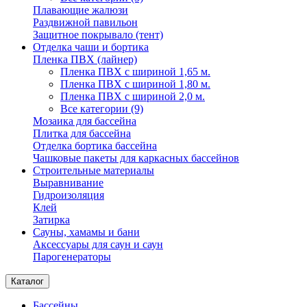
Плавающие жалюзи
Раздвижной павильон
Защитное покрывало (тент)
Отделка чаши и бортика
Пленка ПВХ (лайнер)
Пленка ПВХ с шириной 1,65 м.
Пленка ПВХ с шириной 1,80 м.
Пленка ПВХ с шириной 2,0 м.
Все категории (9)
Мозаика для бассейна
Плитка для бассейна
Отделка бортика бассейна
Чашковые пакеты для каркасных бассейнов
Строительные материалы
Выравнивание
Гидроизоляция
Клей
Затирка
Сауны, хамамы и бани
Аксессуары для саун и саун
Парогенераторы
Каталог
Бассейны