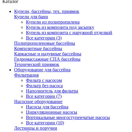
Каталог
Купели, бассейны, тех. приямок
Купели для бани
Купели из полипропилена
Купель из композита под засыпку
Купель из композита с наружной отделкой
Все категории (3)
Полипропиленовые бассейны
Композитные бассейны
Каркасные и надувные бассейны
Гидромассажные СПА бассейны
Технический приямок
Оборудование для бассейна
Фильтрация
Фильтр с насосом
Фильтр без насоса
Наполнитель для фильтра
Все категории (7)
Насосное оборудование
Насосы для бассейна
Циркуляционные насосы
Вертикальные многоступенчатые насосы
Все категории (10)
Лестницы и поручни