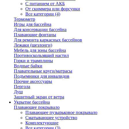
С питанием от АКБ
От скиммера или форсунки
Все категории (4)
Термометр
Игры для бассейна
Для консервации бассейна
Плавающие фонтаны
Для ремонта каркасных бассейнов
Лежаки (шезлонги)
Мебель для зоны бассейна
Противоскользящий настил
Горки и трамплины
Водные байки
Плавательные круги/матрасы
Подъемники для инвалидов
Прочие аксессуары
Пергола
Душ
Защитный экран от ветра
Укрытие бассейна
Плавающее покрывало
Плавающее пузырьковое покрывало
Сматывающее устройство
Комплектующие
Все категории (3)