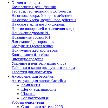
Химия и тестеры
Комплексная дезинфекция
Тестеры, тест-полоски и фотометры
На основе хлора, быстрого действия
На основе хлора, медленного действия
На основе активного кислорода
Против водорослей и зеленения воды
Понижение уровня РН
Повышение уровня РН
Для станций дозирования
Коагулянты (осветление)
Понижение жесткости воды
Консервация бассейна
Чистящие средства
Удаление и нейтрализация хлора
Таблетки и капли для ручного тестера
Таблетки для фотометра
Аксессуары для бассейна
Аксессуары для чистки бассейна
Комплекты
Щетки всасывающие
Шланги
Все категории (8)
Роботы-очистители
С питанием от сети 220В