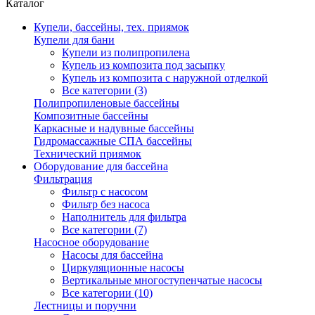
Каталог
Купели, бассейны, тех. приямок
Купели для бани
Купели из полипропилена
Купель из композита под засыпку
Купель из композита с наружной отделкой
Все категории (3)
Полипропиленовые бассейны
Композитные бассейны
Каркасные и надувные бассейны
Гидромассажные СПА бассейны
Технический приямок
Оборудование для бассейна
Фильтрация
Фильтр с насосом
Фильтр без насоса
Наполнитель для фильтра
Все категории (7)
Насосное оборудование
Насосы для бассейна
Циркуляционные насосы
Вертикальные многоступенчатые насосы
Все категории (10)
Лестницы и поручни