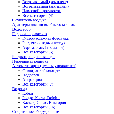
Встраиваемый (комплект)
Встраиваемый (закладная)
Навесной противоток
Все категории (4)
Осушитель воздуха
Адаптеры для пневмо/пьезо кнопок
Водозабор
Гидро и аэромассаж
Гидромассажная форсунка
Регулятор подачи воздуха
Аэромассаж (закладная)
Все категории (5)
Регуляторы уровня воды
Переливная решетка
Автоматизация (пульты управления)
Фильтрация/подогрев
Подогрев
Аттракционы
Все категории (7)
Водопад
Кобра
Рондо, Коста, Dolphin
Каскад, Gusac, Виктория
Все категории (16)
Спортивное оборудование