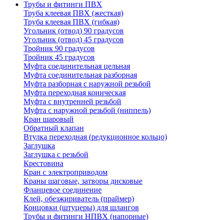
Трубы и фитинги ПВХ
Труба клеевая ПВХ (жесткая)
Труба клеевая ПВХ (гибкая)
Угольник (отвод) 90 градусов
Угольник (отвод) 45 градусов
Тройник 90 градусов
Тройник 45 градусов
Муфта соединительная цельная
Муфта соединительная разборная
Муфта разборная с наружной резьбой
Муфта переходная коническая
Муфта с внутренней резьбой
Муфта с наружной резьбой (ниппель)
Кран шаровый
Обратный клапан
Втулка переходная (редукционное кольцо)
Заглушка
Заглушка с резьбой
Крестовина
Кран с электроприводом
Краны шаговые, затворы дисковые
Фланцевое соединение
Клей, обезжириватель (праймер)
Концовки (штуцеры) для шлангов
Трубы и фитинги НПВХ (напорные)