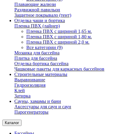
Плавающие жалюзи
Раздвижной павильон
Защитное покрывало (тент)
Отделка чаши и бортика
Пленка ПВХ (лайнер)
Пленка ПВХ с шириной 1,65 м.
Пленка ПВХ с шириной 1,80 м.
Пленка ПВХ с шириной 2,0 м.
Все категории (9)
Мозаика для бассейна
Плитка для бассейна
Отделка бортика бассейна
Чашковые пакеты для каркасных бассейнов
Строительные материалы
Выравнивание
Гидроизоляция
Клей
Затирка
Сауны, хамамы и бани
Аксессуары для саун и саун
Парогенераторы
Каталог
Бассейны