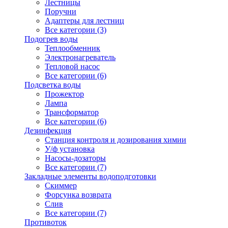
Лестницы
Поручни
Адаптеры для лестниц
Все категории (3)
Подогрев воды
Теплообменник
Электронагреватель
Тепловой насос
Все категории (6)
Подсветка воды
Прожектор
Лампа
Трансформатор
Все категории (6)
Дезинфекция
Станция контроля и дозирования химии
У/ф установка
Насосы-дозаторы
Все категории (7)
Закладные элементы водоподготовки
Скиммер
Форсунка возврата
Слив
Все категории (7)
Противоток