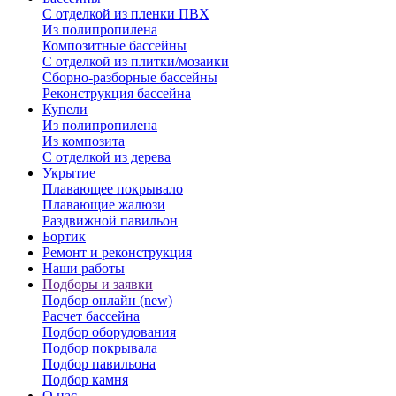
С отделкой из пленки ПВХ
Из полипропилена
Композитные бассейны
С отделкой из плитки/мозаики
Сборно-разборные бассейны
Реконструкция бассейна
Купели
Из полипропилена
Из композита
С отделкой из дерева
Укрытие
Плавающее покрывало
Плавающие жалюзи
Раздвижной павильон
Бортик
Ремонт и реконструкция
Наши работы
Подборы и заявки
Подбор онлайн (new)
Расчет бассейна
Подбор оборудования
Подбор покрывала
Подбор павильона
Подбор камня
О нас