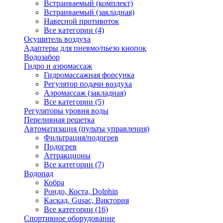
Встраиваемый (комплект)
Встраиваемый (закладная)
Навесной противоток
Все категории (4)
Осушитель воздуха
Адаптеры для пневмо/пьезо кнопок
Водозабор
Гидро и аэромассаж
Гидромассажная форсунка
Регулятор подачи воздуха
Аэромассаж (закладная)
Все категории (5)
Регуляторы уровня воды
Переливная решетка
Автоматизация (пульты управления)
Фильтрация/подогрев
Подогрев
Аттракционы
Все категории (7)
Водопад
Кобра
Рондо, Коста, Dolphin
Каскад, Gusac, Виктория
Все категории (16)
Спортивное оборудование