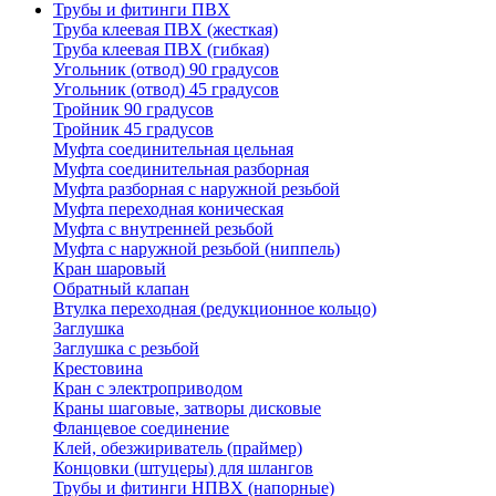
Трубы и фитинги ПВХ
Труба клеевая ПВХ (жесткая)
Труба клеевая ПВХ (гибкая)
Угольник (отвод) 90 градусов
Угольник (отвод) 45 градусов
Тройник 90 градусов
Тройник 45 градусов
Муфта соединительная цельная
Муфта соединительная разборная
Муфта разборная с наружной резьбой
Муфта переходная коническая
Муфта с внутренней резьбой
Муфта с наружной резьбой (ниппель)
Кран шаровый
Обратный клапан
Втулка переходная (редукционное кольцо)
Заглушка
Заглушка с резьбой
Крестовина
Кран с электроприводом
Краны шаговые, затворы дисковые
Фланцевое соединение
Клей, обезжириватель (праймер)
Концовки (штуцеры) для шлангов
Трубы и фитинги НПВХ (напорные)