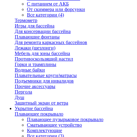
С питанием от АКБ
От скиммера или форсунки
Все категории (4)
Термометр
Игры для бассейна
Для консервации бассейна
Плавающие фонтаны
Для ремонта каркасных бассейнов
Лежаки (шезлонги)
Мебель для зоны бассейна
Противоскользящий настил
Горки и трамплины
Водные байки
Плавательные круги/матрасы
Подъемники для инвалидов
Прочие аксессуары
Пергола
Душ
Защитный экран от ветра
Укрытие бассейна
Плавающее покрывало
Плавающее пузырьковое покрывало
Сматывающее устройство
Комплектующие
Все категории (3)