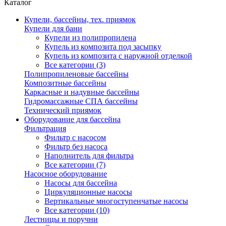
Каталог
Купели, бассейны, тех. приямок
Купели для бани
Купели из полипропилена
Купель из композита под засыпку
Купель из композита с наружной отделкой
Все категории (3)
Полипропиленовые бассейны
Композитные бассейны
Каркасные и надувные бассейны
Гидромассажные СПА бассейны
Технический приямок
Оборудование для бассейна
Фильтрация
Фильтр с насосом
Фильтр без насоса
Наполнитель для фильтра
Все категории (7)
Насосное оборудование
Насосы для бассейна
Циркуляционные насосы
Вертикальные многоступенчатые насосы
Все категории (10)
Лестницы и поручни