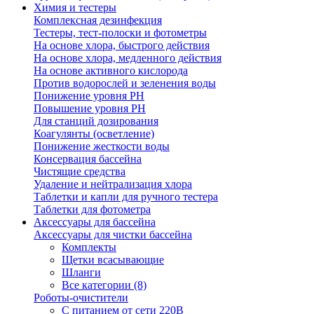
Химия и тестеры
Комплексная дезинфекция
Тестеры, тест-полоски и фотометры
На основе хлора, быстрого действия
На основе хлора, медленного действия
На основе активного кислорода
Против водорослей и зеленения воды
Понижение уровня РН
Повышение уровня РН
Для станций дозирования
Коагулянты (осветление)
Понижение жесткости воды
Консервация бассейна
Чистящие средства
Удаление и нейтрализация хлора
Таблетки и капли для ручного тестера
Таблетки для фотометра
Аксессуары для бассейна
Аксессуары для чистки бассейна
Комплекты
Щетки всасывающие
Шланги
Все категории (8)
Роботы-очистители
С питанием от сети 220В