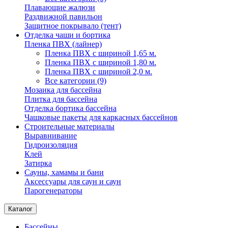
Плавающие жалюзи
Раздвижной павильон
Защитное покрывало (тент)
Отделка чаши и бортика
Пленка ПВХ (лайнер)
Пленка ПВХ с шириной 1,65 м.
Пленка ПВХ с шириной 1,80 м.
Пленка ПВХ с шириной 2,0 м.
Все категории (9)
Мозаика для бассейна
Плитка для бассейна
Отделка бортика бассейна
Чашковые пакеты для каркасных бассейнов
Строительные материалы
Выравнивание
Гидроизоляция
Клей
Затирка
Сауны, хамамы и бани
Аксессуары для саун и саун
Парогенераторы
Каталог
Бассейны