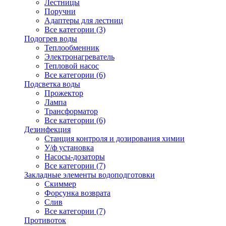
Лестницы
Поручни
Адаптеры для лестниц
Все категории (3)
Подогрев воды
Теплообменник
Электронагреватель
Тепловой насос
Все категории (6)
Подсветка воды
Прожектор
Лампа
Трансформатор
Все категории (6)
Дезинфекция
Станция контроля и дозирования химии
У/ф установка
Насосы-дозаторы
Все категории (7)
Закладные элементы водоподготовки
Скиммер
Форсунка возврата
Слив
Все категории (7)
Противоток