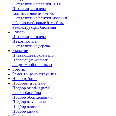
С отделкой из пленки ПВХ
Из полипропилена
Композитные бассейны
С отделкой из плитки/мозаики
Сборно-разборные бассейны
Реконструкция бассейна
Купели
Из полипропилена
Из композита
С отделкой из дерева
Укрытие
Плавающее покрывало
Плавающие жалюзи
Раздвижной павильон
Бортик
Ремонт и реконструкция
Наши работы
Подборы и заявки
Подбор онлайн (new)
Расчет бассейна
Подбор оборудования
Подбор покрывала
Подбор павильона
Подбор камня
О нас