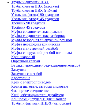
Трубы и фитинги ПВХ
Труба клеевая ПВХ (жесткая)
Труба клеевая ПВХ (гибкая)
Угольник (отвод) 90 градусов
Угольник (отвод) 45 градусов
Тройник 90 градусов
Тройник 45 градусов
Муфта соединительная цельная
Муфта соединительная разборная
Муфта разборная с наружной резьбой
Муфта переходная коническая
Муфта с внутренней резьбой
Муфта с наружной резьбой (ниппель)
Кран шаровый
Обратный клапан
Втулка переходная (редукционное кольцо)
Заглушка
Заглушка с резьбой
Крестовина
Кран с электроприводом
Краны шаговые, затворы дисковые
Фланцевое соединение
Клей, обезжириватель (праймер)
Концовки (штуцеры) для шлангов
Трубы и фитинги НПВХ (напорные)