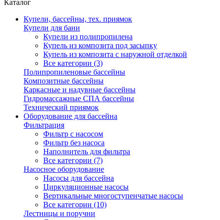
Каталог
Купели, бассейны, тех. приямок
Купели для бани
Купели из полипропилена
Купель из композита под засыпку
Купель из композита с наружной отделкой
Все категории (3)
Полипропиленовые бассейны
Композитные бассейны
Каркасные и надувные бассейны
Гидромассажные СПА бассейны
Технический приямок
Оборудование для бассейна
Фильтрация
Фильтр с насосом
Фильтр без насоса
Наполнитель для фильтра
Все категории (7)
Насосное оборудование
Насосы для бассейна
Циркуляционные насосы
Вертикальные многоступенчатые насосы
Все категории (10)
Лестницы и поручни