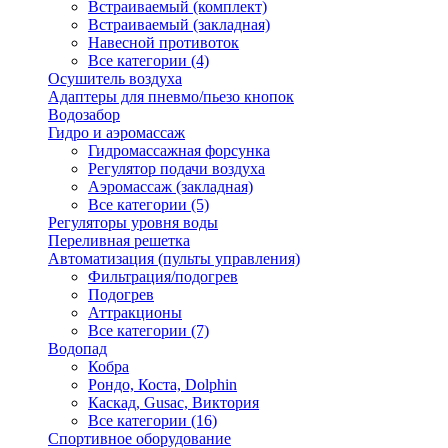
Встраиваемый (комплект)
Встраиваемый (закладная)
Навесной противоток
Все категории (4)
Осушитель воздуха
Адаптеры для пневмо/пьезо кнопок
Водозабор
Гидро и аэромассаж
Гидромассажная форсунка
Регулятор подачи воздуха
Аэромассаж (закладная)
Все категории (5)
Регуляторы уровня воды
Переливная решетка
Автоматизация (пульты управления)
Фильтрация/подогрев
Подогрев
Аттракционы
Все категории (7)
Водопад
Кобра
Рондо, Коста, Dolphin
Каскад, Gusac, Виктория
Все категории (16)
Спортивное оборудование