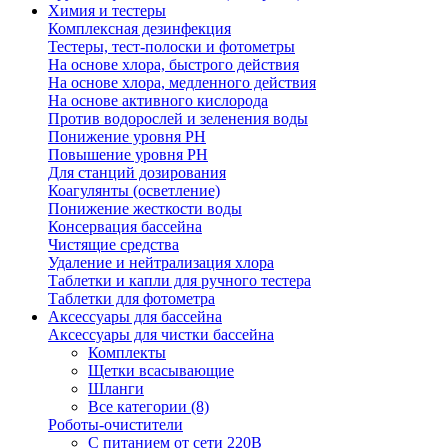
Химия и тестеры
Комплексная дезинфекция
Тестеры, тест-полоски и фотометры
На основе хлора, быстрого действия
На основе хлора, медленного действия
На основе активного кислорода
Против водорослей и зеленения воды
Понижение уровня РН
Повышение уровня РН
Для станций дозирования
Коагулянты (осветление)
Понижение жесткости воды
Консервация бассейна
Чистящие средства
Удаление и нейтрализация хлора
Таблетки и капли для ручного тестера
Таблетки для фотометра
Аксессуары для бассейна
Аксессуары для чистки бассейна
Комплекты
Щетки всасывающие
Шланги
Все категории (8)
Роботы-очистители
С питанием от сети 220В