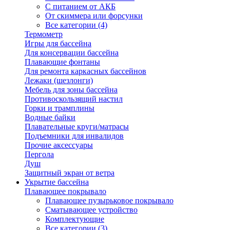
С питанием от АКБ
От скиммера или форсунки
Все категории (4)
Термометр
Игры для бассейна
Для консервации бассейна
Плавающие фонтаны
Для ремонта каркасных бассейнов
Лежаки (шезлонги)
Мебель для зоны бассейна
Противоскользящий настил
Горки и трамплины
Водные байки
Плавательные круги/матрасы
Подъемники для инвалидов
Прочие аксессуары
Пергола
Душ
Защитный экран от ветра
Укрытие бассейна
Плавающее покрывало
Плавающее пузырьковое покрывало
Сматывающее устройство
Комплектующие
Все категории (3)