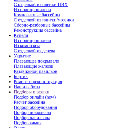
С отделкой из пленки ПВХ
Из полипропилена
Композитные бассейны
С отделкой из плитки/мозаики
Сборно-разборные бассейны
Реконструкция бассейна
Купели
Из полипропилена
Из композита
С отделкой из дерева
Укрытие
Плавающее покрывало
Плавающие жалюзи
Раздвижной павильон
Бортик
Ремонт и реконструкция
Наши работы
Подборы и заявки
Подбор онлайн (new)
Расчет бассейна
Подбор оборудования
Подбор покрывала
Подбор павильона
Подбор камня
О нас