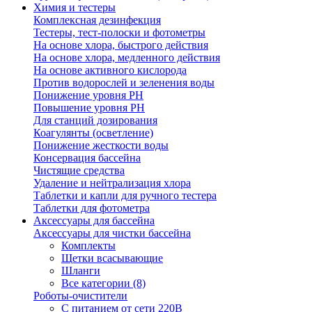
Химия и тестеры
Комплексная дезинфекция
Тестеры, тест-полоски и фотометры
На основе хлора, быстрого действия
На основе хлора, медленного действия
На основе активного кислорода
Против водорослей и зеленения воды
Понижение уровня РН
Повышение уровня РН
Для станций дозирования
Коагулянты (осветление)
Понижение жесткости воды
Консервация бассейна
Чистящие средства
Удаление и нейтрализация хлора
Таблетки и капли для ручного тестера
Таблетки для фотометра
Аксессуары для бассейна
Аксессуары для чистки бассейна
Комплекты
Щетки всасывающие
Шланги
Все категории (8)
Роботы-очистители
С питанием от сети 220В