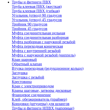
Трубы и фитинги ПВХ
Труба клеевая ПВХ (жесткая)
Труба клеевая ПВХ (гибкая)
Угольник (отвод) 90 градусов
Угольник (отвод) 45 градусов
Тройник 90 градусов
Тройник 45 градусов
Муфта соединительная цельная
Муфта соединительная разборная
Муфта разборная с наружной резьбой
Муфта переходная коническая
Муфта с внутренней резьбой
Муфта с наружной резьбой (ниппель)
Кран шаровый
Обратный клапан
Втулка переходная (редукционное кольцо)
Заглушка
Заглушка с резьбой
Крестовина
Кран с электроприводом
Краны шаговые, затворы дисковые
Фланцевое соединение
Клей, обезжириватель (праймер)
Концовки (штуцеры) для шлангов
Трубы и фитинги НПВХ (напорные)