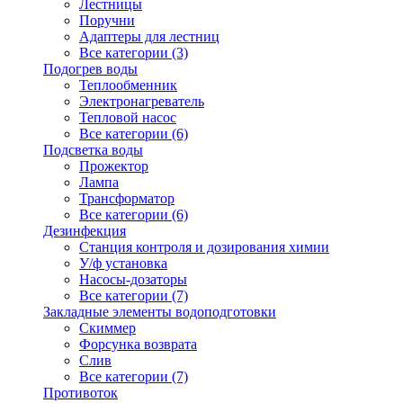
Лестницы
Поручни
Адаптеры для лестниц
Все категории (3)
Подогрев воды
Теплообменник
Электронагреватель
Тепловой насос
Все категории (6)
Подсветка воды
Прожектор
Лампа
Трансформатор
Все категории (6)
Дезинфекция
Станция контроля и дозирования химии
У/ф установка
Насосы-дозаторы
Все категории (7)
Закладные элементы водоподготовки
Скиммер
Форсунка возврата
Слив
Все категории (7)
Противоток