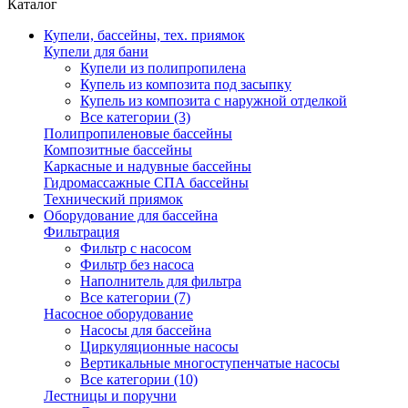
Каталог
Купели, бассейны, тех. приямок
Купели для бани
Купели из полипропилена
Купель из композита под засыпку
Купель из композита с наружной отделкой
Все категории (3)
Полипропиленовые бассейны
Композитные бассейны
Каркасные и надувные бассейны
Гидромассажные СПА бассейны
Технический приямок
Оборудование для бассейна
Фильтрация
Фильтр с насосом
Фильтр без насоса
Наполнитель для фильтра
Все категории (7)
Насосное оборудование
Насосы для бассейна
Циркуляционные насосы
Вертикальные многоступенчатые насосы
Все категории (10)
Лестницы и поручни