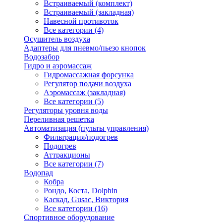
Встраиваемый (комплект)
Встраиваемый (закладная)
Навесной противоток
Все категории (4)
Осушитель воздуха
Адаптеры для пневмо/пьезо кнопок
Водозабор
Гидро и аэромассаж
Гидромассажная форсунка
Регулятор подачи воздуха
Аэромассаж (закладная)
Все категории (5)
Регуляторы уровня воды
Переливная решетка
Автоматизация (пульты управления)
Фильтрация/подогрев
Подогрев
Аттракционы
Все категории (7)
Водопад
Кобра
Рондо, Коста, Dolphin
Каскад, Gusac, Виктория
Все категории (16)
Спортивное оборудование