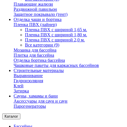
Плавающие жалюзи
Раздвижной павильон
Защитное покрывало (тент)
Отделка чаши и бортика
Пленка ПВХ (лайнер)
Пленка ПВХ с шириной 1,65 м.
Пленка ПВХ с шириной 1,80 м.
Пленка ПВХ с шириной 2,0 м.
Все категории (9)
Мозаика для бассейна
Плитка для бассейна
Отделка бортика бассейна
Чашковые пакеты для каркасных бассейнов
Строительные материалы
Выравнивание
Гидроизоляция
Клей
Затирка
Сауны, хамамы и бани
Аксессуары для саун и саун
Парогенераторы
Каталог
Бассейны