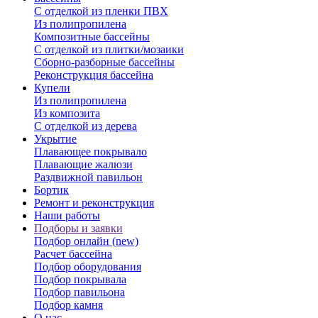
С отделкой из пленки ПВХ
Из полипропилена
Композитные бассейны
С отделкой из плитки/мозаики
Сборно-разборные бассейны
Реконструкция бассейна
Купели
Из полипропилена
Из композита
С отделкой из дерева
Укрытие
Плавающее покрывало
Плавающие жалюзи
Раздвижной павильон
Бортик
Ремонт и реконструкция
Наши работы
Подборы и заявки
Подбор онлайн (new)
Расчет бассейна
Подбор оборудования
Подбор покрывала
Подбор павильона
Подбор камня
О нас