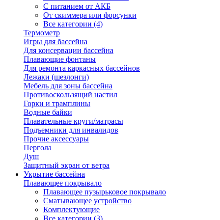
С питанием от АКБ
От скиммера или форсунки
Все категории (4)
Термометр
Игры для бассейна
Для консервации бассейна
Плавающие фонтаны
Для ремонта каркасных бассейнов
Лежаки (шезлонги)
Мебель для зоны бассейна
Противоскользящий настил
Горки и трамплины
Водные байки
Плавательные круги/матрасы
Подъемники для инвалидов
Прочие аксессуары
Пергола
Душ
Защитный экран от ветра
Укрытие бассейна
Плавающее покрывало
Плавающее пузырьковое покрывало
Сматывающее устройство
Комплектующие
Все категории (3)