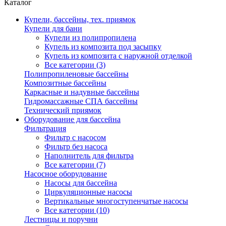
Каталог
Купели, бассейны, тех. приямок
Купели для бани
Купели из полипропилена
Купель из композита под засыпку
Купель из композита с наружной отделкой
Все категории (3)
Полипропиленовые бассейны
Композитные бассейны
Каркасные и надувные бассейны
Гидромассажные СПА бассейны
Технический приямок
Оборудование для бассейна
Фильтрация
Фильтр с насосом
Фильтр без насоса
Наполнитель для фильтра
Все категории (7)
Насосное оборудование
Насосы для бассейна
Циркуляционные насосы
Вертикальные многоступенчатые насосы
Все категории (10)
Лестницы и поручни