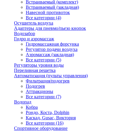
Встраиваемый (комплект)
Встраиваемый (закладная)
Навесной противоток
Все категории (4)
Осушитель воздуха
Адаптеры для пневмо/пьезо кнопок
Водозабор
Гидро и аэромассаж
Гидромассажная форсунка
Регулятор подачи воздуха
Аэромассаж (закладная)
Все категории (5)
Регуляторы уровня воды
Переливная решетка
Автоматизация (пульты управления)
Фильтрация/подогрев
Подогрев
Аттракционы
Все категории (7)
Водопад
Кобра
Рондо, Коста, Dolphin
Каскад, Gusac, Виктория
Все категории (16)
Спортивное оборудование