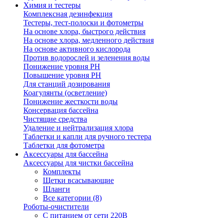
Химия и тестеры
Комплексная дезинфекция
Тестеры, тест-полоски и фотометры
На основе хлора, быстрого действия
На основе хлора, медленного действия
На основе активного кислорода
Против водорослей и зеленения воды
Понижение уровня РН
Повышение уровня РН
Для станций дозирования
Коагулянты (осветление)
Понижение жесткости воды
Консервация бассейна
Чистящие средства
Удаление и нейтрализация хлора
Таблетки и капли для ручного тестера
Таблетки для фотометра
Аксессуары для бассейна
Аксессуары для чистки бассейна
Комплекты
Щетки всасывающие
Шланги
Все категории (8)
Роботы-очистители
С питанием от сети 220В