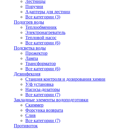
Лестницы
Поручни
Адаптеры для лестниц
Все категории (3)
Подогрев воды
Теплообменник
Электронагреватель
Тепловой насос
Все категории (6)
Подсветка воды
Прожектор
Лампа
Трансформатор
Все категории (6)
Дезинфекция
Станция контроля и дозирования химии
У/ф установка
Насосы-дозаторы
Все категории (7)
Закладные элементы водоподготовки
Скиммер
Форсунка возврата
Слив
Все категории (7)
Противоток