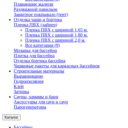
Плавающие жалюзи
Раздвижной павильон
Защитное покрывало (тент)
Отделка чаши и бортика
Пленка ПВХ (лайнер)
Пленка ПВХ с шириной 1,65 м.
Пленка ПВХ с шириной 1,80 м.
Пленка ПВХ с шириной 2,0 м.
Все категории (9)
Мозаика для бассейна
Плитка для бассейна
Отделка бортика бассейна
Чашковые пакеты для каркасных бассейнов
Строительные материалы
Выравнивание
Гидроизоляция
Клей
Затирка
Сауны, хамамы и бани
Аксессуары для саун и саун
Парогенераторы
Каталог
Бассейны