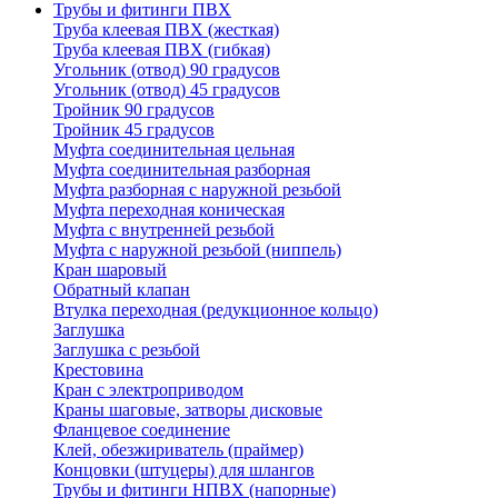
Трубы и фитинги ПВХ
Труба клеевая ПВХ (жесткая)
Труба клеевая ПВХ (гибкая)
Угольник (отвод) 90 градусов
Угольник (отвод) 45 градусов
Тройник 90 градусов
Тройник 45 градусов
Муфта соединительная цельная
Муфта соединительная разборная
Муфта разборная с наружной резьбой
Муфта переходная коническая
Муфта с внутренней резьбой
Муфта с наружной резьбой (ниппель)
Кран шаровый
Обратный клапан
Втулка переходная (редукционное кольцо)
Заглушка
Заглушка с резьбой
Крестовина
Кран с электроприводом
Краны шаговые, затворы дисковые
Фланцевое соединение
Клей, обезжириватель (праймер)
Концовки (штуцеры) для шлангов
Трубы и фитинги НПВХ (напорные)