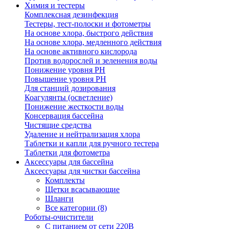
Химия и тестеры
Комплексная дезинфекция
Тестеры, тест-полоски и фотометры
На основе хлора, быстрого действия
На основе хлора, медленного действия
На основе активного кислорода
Против водорослей и зеленения воды
Понижение уровня РН
Повышение уровня РН
Для станций дозирования
Коагулянты (осветление)
Понижение жесткости воды
Консервация бассейна
Чистящие средства
Удаление и нейтрализация хлора
Таблетки и капли для ручного тестера
Таблетки для фотометра
Аксессуары для бассейна
Аксессуары для чистки бассейна
Комплекты
Щетки всасывающие
Шланги
Все категории (8)
Роботы-очистители
С питанием от сети 220В