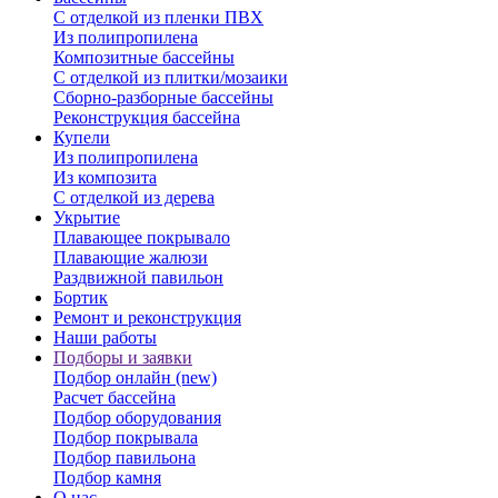
С отделкой из пленки ПВХ
Из полипропилена
Композитные бассейны
С отделкой из плитки/мозаики
Сборно-разборные бассейны
Реконструкция бассейна
Купели
Из полипропилена
Из композита
С отделкой из дерева
Укрытие
Плавающее покрывало
Плавающие жалюзи
Раздвижной павильон
Бортик
Ремонт и реконструкция
Наши работы
Подборы и заявки
Подбор онлайн (new)
Расчет бассейна
Подбор оборудования
Подбор покрывала
Подбор павильона
Подбор камня
О нас