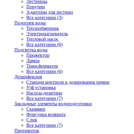
Лестницы
Поручни
Адаптеры для лестниц
Все категории (3)
Подогрев воды
Теплообменник
Электронагреватель
Тепловой насос
Все категории (6)
Подсветка воды
Прожектор
Лампа
Трансформатор
Все категории (6)
Дезинфекция
Станция контроля и дозирования химии
У/ф установка
Насосы-дозаторы
Все категории (7)
Закладные элементы водоподготовки
Скиммер
Форсунка возврата
Слив
Все категории (7)
Противоток