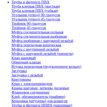
Трубы и фитинги ПВХ
Труба клеевая ПВХ (жесткая)
Труба клеевая ПВХ (гибкая)
Угольник (отвод) 90 градусов
Угольник (отвод) 45 градусов
Тройник 90 градусов
Тройник 45 градусов
Муфта соединительная цельная
Муфта соединительная разборная
Муфта разборная с наружной резьбой
Муфта переходная коническая
Муфта с внутренней резьбой
Муфта с наружной резьбой (ниппель)
Кран шаровый
Обратный клапан
Втулка переходная (редукционное кольцо)
Заглушка
Заглушка с резьбой
Крестовина
Кран с электроприводом
Краны шаговые, затворы дисковые
Фланцевое соединение
Клей, обезжириватель (праймер)
Концовки (штуцеры) для шлангов
Трубы и фитинги НПВХ (напорные)