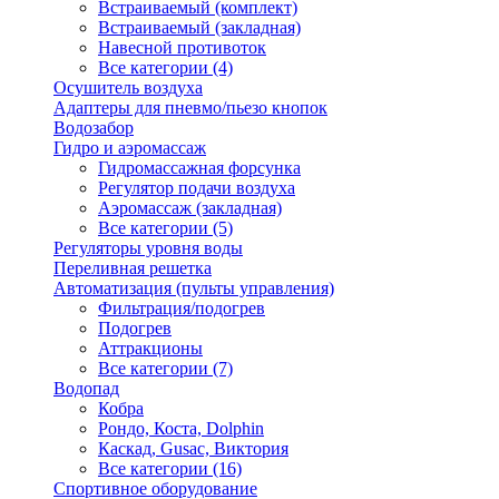
Встраиваемый (комплект)
Встраиваемый (закладная)
Навесной противоток
Все категории (4)
Осушитель воздуха
Адаптеры для пневмо/пьезо кнопок
Водозабор
Гидро и аэромассаж
Гидромассажная форсунка
Регулятор подачи воздуха
Аэромассаж (закладная)
Все категории (5)
Регуляторы уровня воды
Переливная решетка
Автоматизация (пульты управления)
Фильтрация/подогрев
Подогрев
Аттракционы
Все категории (7)
Водопад
Кобра
Рондо, Коста, Dolphin
Каскад, Gusac, Виктория
Все категории (16)
Спортивное оборудование