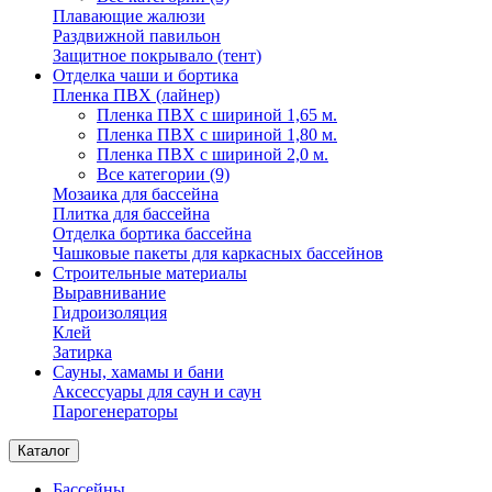
Плавающие жалюзи
Раздвижной павильон
Защитное покрывало (тент)
Отделка чаши и бортика
Пленка ПВХ (лайнер)
Пленка ПВХ с шириной 1,65 м.
Пленка ПВХ с шириной 1,80 м.
Пленка ПВХ с шириной 2,0 м.
Все категории (9)
Мозаика для бассейна
Плитка для бассейна
Отделка бортика бассейна
Чашковые пакеты для каркасных бассейнов
Строительные материалы
Выравнивание
Гидроизоляция
Клей
Затирка
Сауны, хамамы и бани
Аксессуары для саун и саун
Парогенераторы
Каталог
Бассейны