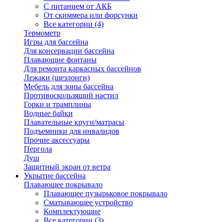
С питанием от АКБ
От скиммера или форсунки
Все категории (4)
Термометр
Игры для бассейна
Для консервации бассейна
Плавающие фонтаны
Для ремонта каркасных бассейнов
Лежаки (шезлонги)
Мебель для зоны бассейна
Противоскользящий настил
Горки и трамплины
Водные байки
Плавательные круги/матрасы
Подъемники для инвалидов
Прочие аксессуары
Пергола
Душ
Защитный экран от ветра
Укрытие бассейна
Плавающее покрывало
Плавающее пузырьковое покрывало
Сматывающее устройство
Комплектующие
Все категории (3)