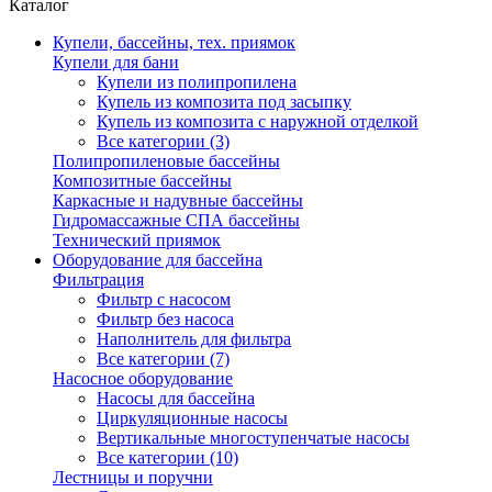
Каталог
Купели, бассейны, тех. приямок
Купели для бани
Купели из полипропилена
Купель из композита под засыпку
Купель из композита с наружной отделкой
Все категории (3)
Полипропиленовые бассейны
Композитные бассейны
Каркасные и надувные бассейны
Гидромассажные СПА бассейны
Технический приямок
Оборудование для бассейна
Фильтрация
Фильтр с насосом
Фильтр без насоса
Наполнитель для фильтра
Все категории (7)
Насосное оборудование
Насосы для бассейна
Циркуляционные насосы
Вертикальные многоступенчатые насосы
Все категории (10)
Лестницы и поручни