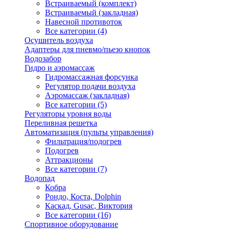
Встраиваемый (комплект)
Встраиваемый (закладная)
Навесной противоток
Все категории (4)
Осушитель воздуха
Адаптеры для пневмо/пьезо кнопок
Водозабор
Гидро и аэромассаж
Гидромассажная форсунка
Регулятор подачи воздуха
Аэромассаж (закладная)
Все категории (5)
Регуляторы уровня воды
Переливная решетка
Автоматизация (пульты управления)
Фильтрация/подогрев
Подогрев
Аттракционы
Все категории (7)
Водопад
Кобра
Рондо, Коста, Dolphin
Каскад, Gusac, Виктория
Все категории (16)
Спортивное оборудование