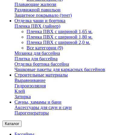
Плавающие жалюзи
Раздвижной павильон
Защитное покрывало (тент)
Отделка чаши и бортика
Пленка ПВХ (лайнер)
Пленка ПВХ с шириной 1,65 м.
Пленка ПВХ с шириной 1,80 м.
Пленка ПВХ с шириной 2,0 м.
Все категории (9)
Мозаика для бассейна
Плитка для бассейна
Отделка бортика бассейна
Чашковые пакеты для каркасных бассейнов
Строительные материалы
Выравнивание
Гидроизоляция
Клей
Затирка
Сауны, хамамы и бани
Аксессуары для саун и саун
Парогенераторы
Каталог
Бассейны