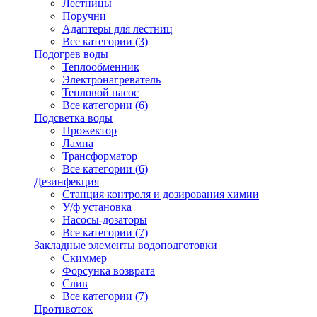
Лестницы
Поручни
Адаптеры для лестниц
Все категории (3)
Подогрев воды
Теплообменник
Электронагреватель
Тепловой насос
Все категории (6)
Подсветка воды
Прожектор
Лампа
Трансформатор
Все категории (6)
Дезинфекция
Станция контроля и дозирования химии
У/ф установка
Насосы-дозаторы
Все категории (7)
Закладные элементы водоподготовки
Скиммер
Форсунка возврата
Слив
Все категории (7)
Противоток