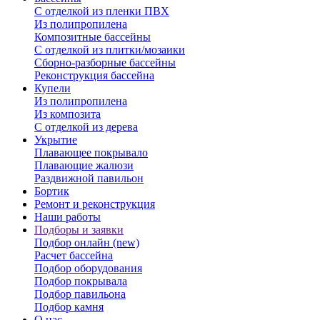
С отделкой из пленки ПВХ
Из полипропилена
Композитные бассейны
С отделкой из плитки/мозаики
Сборно-разборные бассейны
Реконструкция бассейна
Купели
Из полипропилена
Из композита
С отделкой из дерева
Укрытие
Плавающее покрывало
Плавающие жалюзи
Раздвижной павильон
Бортик
Ремонт и реконструкция
Наши работы
Подборы и заявки
Подбор онлайн (new)
Расчет бассейна
Подбор оборудования
Подбор покрывала
Подбор павильона
Подбор камня
О нас