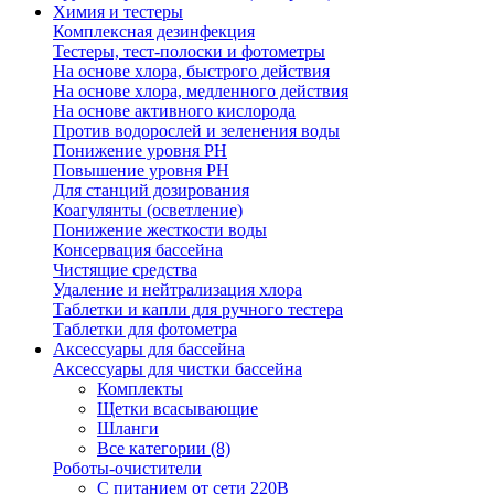
Химия и тестеры
Комплексная дезинфекция
Тестеры, тест-полоски и фотометры
На основе хлора, быстрого действия
На основе хлора, медленного действия
На основе активного кислорода
Против водорослей и зеленения воды
Понижение уровня РН
Повышение уровня РН
Для станций дозирования
Коагулянты (осветление)
Понижение жесткости воды
Консервация бассейна
Чистящие средства
Удаление и нейтрализация хлора
Таблетки и капли для ручного тестера
Таблетки для фотометра
Аксессуары для бассейна
Аксессуары для чистки бассейна
Комплекты
Щетки всасывающие
Шланги
Все категории (8)
Роботы-очистители
С питанием от сети 220В