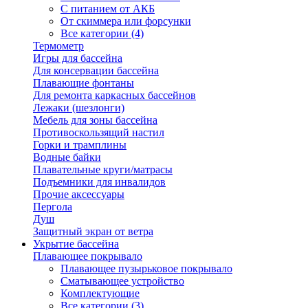
С питанием от АКБ
От скиммера или форсунки
Все категории (4)
Термометр
Игры для бассейна
Для консервации бассейна
Плавающие фонтаны
Для ремонта каркасных бассейнов
Лежаки (шезлонги)
Мебель для зоны бассейна
Противоскользящий настил
Горки и трамплины
Водные байки
Плавательные круги/матрасы
Подъемники для инвалидов
Прочие аксессуары
Пергола
Душ
Защитный экран от ветра
Укрытие бассейна
Плавающее покрывало
Плавающее пузырьковое покрывало
Сматывающее устройство
Комплектующие
Все категории (3)