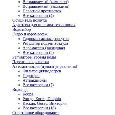
Встраиваемый (комплект)
Встраиваемый (закладная)
Навесной противоток
Все категории (4)
Осушитель воздуха
Адаптеры для пневмо/пьезо кнопок
Водозабор
Гидро и аэромассаж
Гидромассажная форсунка
Регулятор подачи воздуха
Аэромассаж (закладная)
Все категории (5)
Регуляторы уровня воды
Переливная решетка
Автоматизация (пульты управления)
Фильтрация/подогрев
Подогрев
Аттракционы
Все категории (7)
Водопад
Кобра
Рондо, Коста, Dolphin
Каскад, Gusac, Виктория
Все категории (16)
Спортивное оборудование