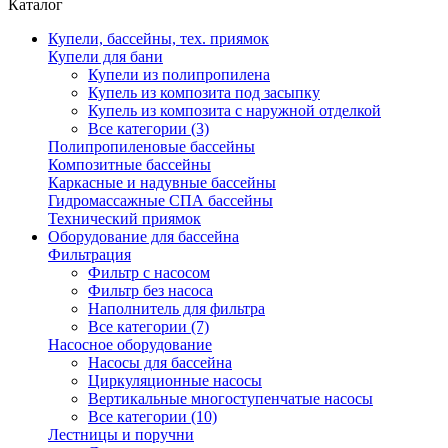
Каталог
Купели, бассейны, тех. приямок
Купели для бани
Купели из полипропилена
Купель из композита под засыпку
Купель из композита с наружной отделкой
Все категории (3)
Полипропиленовые бассейны
Композитные бассейны
Каркасные и надувные бассейны
Гидромассажные СПА бассейны
Технический приямок
Оборудование для бассейна
Фильтрация
Фильтр с насосом
Фильтр без насоса
Наполнитель для фильтра
Все категории (7)
Насосное оборудование
Насосы для бассейна
Циркуляционные насосы
Вертикальные многоступенчатые насосы
Все категории (10)
Лестницы и поручни