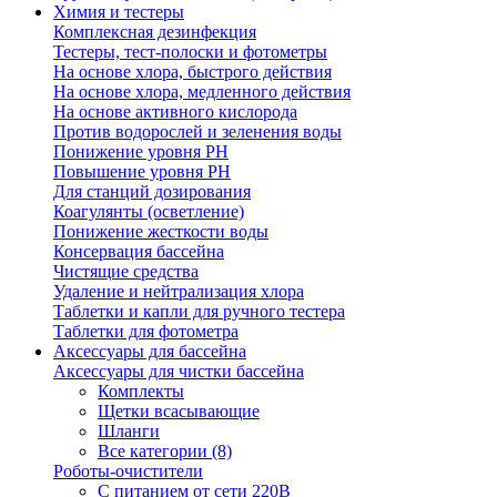
Химия и тестеры
Комплексная дезинфекция
Тестеры, тест-полоски и фотометры
На основе хлора, быстрого действия
На основе хлора, медленного действия
На основе активного кислорода
Против водорослей и зеленения воды
Понижение уровня РН
Повышение уровня РН
Для станций дозирования
Коагулянты (осветление)
Понижение жесткости воды
Консервация бассейна
Чистящие средства
Удаление и нейтрализация хлора
Таблетки и капли для ручного тестера
Таблетки для фотометра
Аксессуары для бассейна
Аксессуары для чистки бассейна
Комплекты
Щетки всасывающие
Шланги
Все категории (8)
Роботы-очистители
С питанием от сети 220В