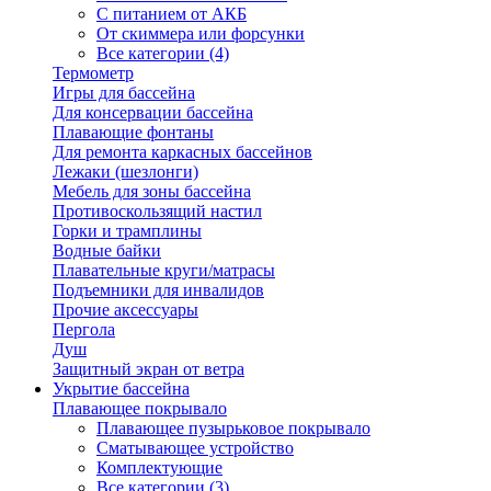
С питанием от АКБ
От скиммера или форсунки
Все категории (4)
Термометр
Игры для бассейна
Для консервации бассейна
Плавающие фонтаны
Для ремонта каркасных бассейнов
Лежаки (шезлонги)
Мебель для зоны бассейна
Противоскользящий настил
Горки и трамплины
Водные байки
Плавательные круги/матрасы
Подъемники для инвалидов
Прочие аксессуары
Пергола
Душ
Защитный экран от ветра
Укрытие бассейна
Плавающее покрывало
Плавающее пузырьковое покрывало
Сматывающее устройство
Комплектующие
Все категории (3)