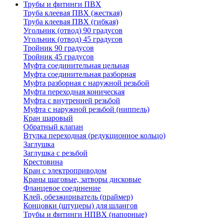
Трубы и фитинги ПВХ
Труба клеевая ПВХ (жесткая)
Труба клеевая ПВХ (гибкая)
Угольник (отвод) 90 градусов
Угольник (отвод) 45 градусов
Тройник 90 градусов
Тройник 45 градусов
Муфта соединительная цельная
Муфта соединительная разборная
Муфта разборная с наружной резьбой
Муфта переходная коническая
Муфта с внутренней резьбой
Муфта с наружной резьбой (ниппель)
Кран шаровый
Обратный клапан
Втулка переходная (редукционное кольцо)
Заглушка
Заглушка с резьбой
Крестовина
Кран с электроприводом
Краны шаговые, затворы дисковые
Фланцевое соединение
Клей, обезжириватель (праймер)
Концовки (штуцеры) для шлангов
Трубы и фитинги НПВХ (напорные)