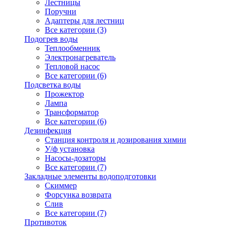
Лестницы
Поручни
Адаптеры для лестниц
Все категории (3)
Подогрев воды
Теплообменник
Электронагреватель
Тепловой насос
Все категории (6)
Подсветка воды
Прожектор
Лампа
Трансформатор
Все категории (6)
Дезинфекция
Станция контроля и дозирования химии
У/ф установка
Насосы-дозаторы
Все категории (7)
Закладные элементы водоподготовки
Скиммер
Форсунка возврата
Слив
Все категории (7)
Противоток