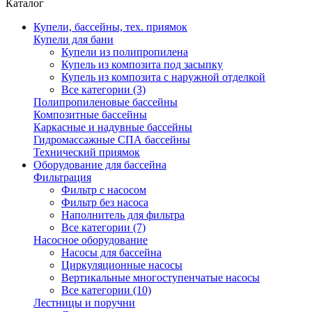
Каталог
Купели, бассейны, тех. приямок
Купели для бани
Купели из полипропилена
Купель из композита под засыпку
Купель из композита с наружной отделкой
Все категории (3)
Полипропиленовые бассейны
Композитные бассейны
Каркасные и надувные бассейны
Гидромассажные СПА бассейны
Технический приямок
Оборудование для бассейна
Фильтрация
Фильтр с насосом
Фильтр без насоса
Наполнитель для фильтра
Все категории (7)
Насосное оборудование
Насосы для бассейна
Циркуляционные насосы
Вертикальные многоступенчатые насосы
Все категории (10)
Лестницы и поручни