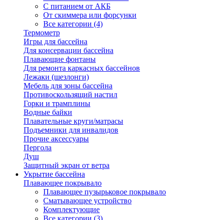
С питанием от АКБ
От скиммера или форсунки
Все категории (4)
Термометр
Игры для бассейна
Для консервации бассейна
Плавающие фонтаны
Для ремонта каркасных бассейнов
Лежаки (шезлонги)
Мебель для зоны бассейна
Противоскользящий настил
Горки и трамплины
Водные байки
Плавательные круги/матрасы
Подъемники для инвалидов
Прочие аксессуары
Пергола
Душ
Защитный экран от ветра
Укрытие бассейна
Плавающее покрывало
Плавающее пузырьковое покрывало
Сматывающее устройство
Комплектующие
Все категории (3)