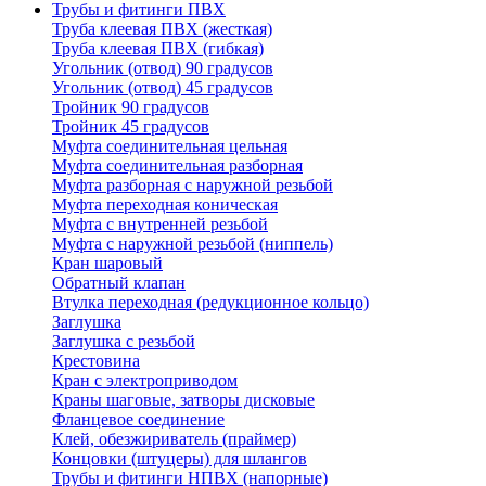
Трубы и фитинги ПВХ
Труба клеевая ПВХ (жесткая)
Труба клеевая ПВХ (гибкая)
Угольник (отвод) 90 градусов
Угольник (отвод) 45 градусов
Тройник 90 градусов
Тройник 45 градусов
Муфта соединительная цельная
Муфта соединительная разборная
Муфта разборная с наружной резьбой
Муфта переходная коническая
Муфта с внутренней резьбой
Муфта с наружной резьбой (ниппель)
Кран шаровый
Обратный клапан
Втулка переходная (редукционное кольцо)
Заглушка
Заглушка с резьбой
Крестовина
Кран с электроприводом
Краны шаговые, затворы дисковые
Фланцевое соединение
Клей, обезжириватель (праймер)
Концовки (штуцеры) для шлангов
Трубы и фитинги НПВХ (напорные)