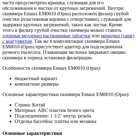
части предусмотрена крышка, служащая для его
обслуживания и чистки от крупных загрязнений. Внутри
скиммера Emaux EM0010 (Opus) расположен фильтр грубой
очистки (пластиковая корзина с отверстиями), служащий для
задержки крупных загрязнений, таких как листья. Кроме
этого в фильтр грубой очистки скиммера можно ставить
хлорные медленно растворимые таблетки
или
мешочки (саше)
с коагулянтом
. Так же в комплектации скиммера Emaux
EM0010 (Opus) присутствует адаптер для подсоединения
ручного пылесоса. Плавающая заслонка закрывает окошко
скиммера в период остановки фильтрации.
Особенности скиммера Emaux EM0010 (Opus):
бюджетный вариант
компактные размеры
Основные характеристики скиммера Emaux EM0010 (Opus):
Страна: Китай
Материал: АВС пластик белого цвета
Подсоединение: 1 1/2" внутр. резьба
Отделка бассейна: плитка или мозаика
Основные характеристики