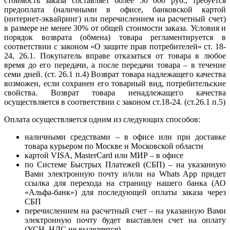
стоимость заказа составляет более 50 000 руб., требуется
предоплата (наличными в офисе, банковской картой
(интернет-эквайринг) или перечислением на расчетный счет)
в размере не менее 30% от общей стоимости заказа. Условия и
порядок возврата (обмена) товара регламентируется в
соответствии с законом «О защите прав потребителей» ст. 18-
24, 26.1. Покупатель вправе отказаться от товара в любое
время до его передачи, а после передачи товара – в течение
семи дней. (ст. 26.1 п.4) Возврат товара надлежащего качества
возможен, если сохранен его товарный вид, потребительские
свойства. Возврат товара ненадлежащего качества
осуществляется в соответствии с законом ст.18-24. (ст.26.1 п.5)
Оплата осуществляется одним из следующих способов:
наличными средствами – в офисе или при доставке
товара курьером по Москве и Московской области
картой VISA, MasterCard или МИР – в офисе
по Системе Быстрых Платежей (СБП) – на указанную
Вами электронную почту и/или на Whats App придет
ссылка для перехода на страницу нашего банка (АО
«Альфа-банк») для последующей оплаты заказа через
СБП
перечислением на расчетный счет – на указанную Вами
электронную почту будет выставлен счет на оплату
(УСН, НДС не выделяется)