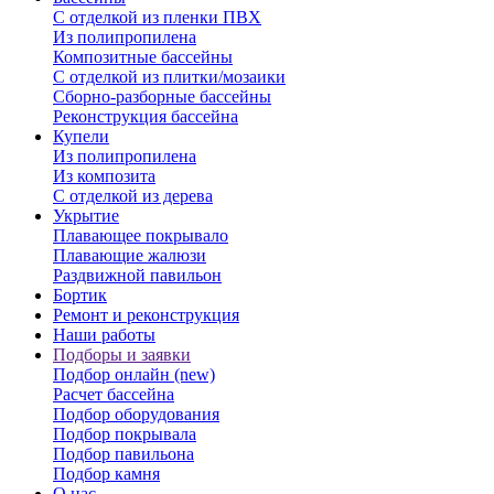
С отделкой из пленки ПВХ
Из полипропилена
Композитные бассейны
С отделкой из плитки/мозаики
Сборно-разборные бассейны
Реконструкция бассейна
Купели
Из полипропилена
Из композита
С отделкой из дерева
Укрытие
Плавающее покрывало
Плавающие жалюзи
Раздвижной павильон
Бортик
Ремонт и реконструкция
Наши работы
Подборы и заявки
Подбор онлайн (new)
Расчет бассейна
Подбор оборудования
Подбор покрывала
Подбор павильона
Подбор камня
О нас