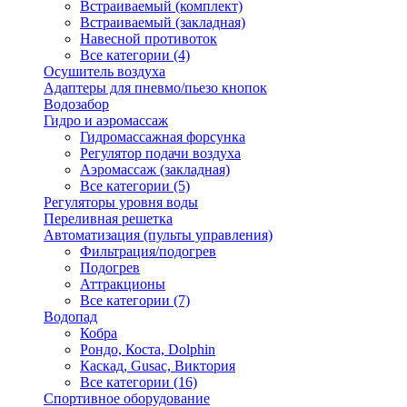
Встраиваемый (комплект)
Встраиваемый (закладная)
Навесной противоток
Все категории (4)
Осушитель воздуха
Адаптеры для пневмо/пьезо кнопок
Водозабор
Гидро и аэромассаж
Гидромассажная форсунка
Регулятор подачи воздуха
Аэромассаж (закладная)
Все категории (5)
Регуляторы уровня воды
Переливная решетка
Автоматизация (пульты управления)
Фильтрация/подогрев
Подогрев
Аттракционы
Все категории (7)
Водопад
Кобра
Рондо, Коста, Dolphin
Каскад, Gusac, Виктория
Все категории (16)
Спортивное оборудование