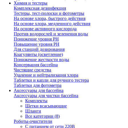
Химия и тестеры
Комплексная дезинфекция
Тестеры, тест-полоски и фотометры
На основе хлора, быстрого действия
На основе хлора, медленного действия
На основе активного кислорода
Против водорослей и зеленения воды
Понижение уровня РН
Повышение уровня РН
Для станций дозирования
Коагулянты (осветление)
Понижение жесткости воды
Консервация бассейна
Чистящие средства
Удаление и нейтрализация хлора
Таблетки и капли для ручного тестера
Таблетки для фотометра
Аксессуары для бассейна
Аксессуары для чистки бассейна
Комплекты
Щетки всасывающие
Шланги
Все категории (8)
Роботы-очистители
С питанием от сети 220В