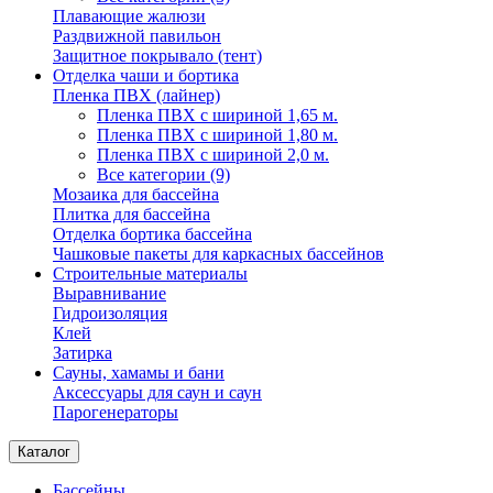
Плавающие жалюзи
Раздвижной павильон
Защитное покрывало (тент)
Отделка чаши и бортика
Пленка ПВХ (лайнер)
Пленка ПВХ с шириной 1,65 м.
Пленка ПВХ с шириной 1,80 м.
Пленка ПВХ с шириной 2,0 м.
Все категории (9)
Мозаика для бассейна
Плитка для бассейна
Отделка бортика бассейна
Чашковые пакеты для каркасных бассейнов
Строительные материалы
Выравнивание
Гидроизоляция
Клей
Затирка
Сауны, хамамы и бани
Аксессуары для саун и саун
Парогенераторы
Каталог
Бассейны