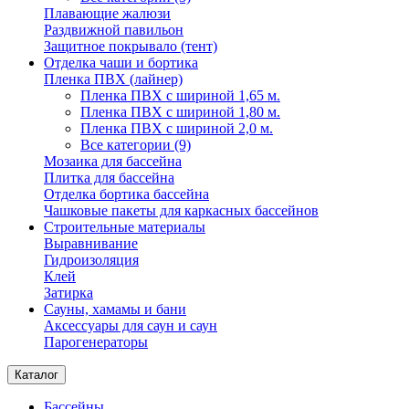
Плавающие жалюзи
Раздвижной павильон
Защитное покрывало (тент)
Отделка чаши и бортика
Пленка ПВХ (лайнер)
Пленка ПВХ с шириной 1,65 м.
Пленка ПВХ с шириной 1,80 м.
Пленка ПВХ с шириной 2,0 м.
Все категории (9)
Мозаика для бассейна
Плитка для бассейна
Отделка бортика бассейна
Чашковые пакеты для каркасных бассейнов
Строительные материалы
Выравнивание
Гидроизоляция
Клей
Затирка
Сауны, хамамы и бани
Аксессуары для саун и саун
Парогенераторы
Каталог
Бассейны