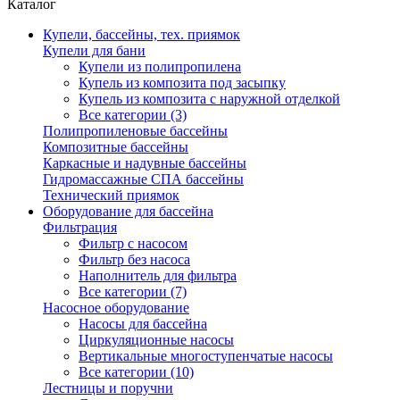
Каталог
Купели, бассейны, тех. приямок
Купели для бани
Купели из полипропилена
Купель из композита под засыпку
Купель из композита с наружной отделкой
Все категории (3)
Полипропиленовые бассейны
Композитные бассейны
Каркасные и надувные бассейны
Гидромассажные СПА бассейны
Технический приямок
Оборудование для бассейна
Фильтрация
Фильтр с насосом
Фильтр без насоса
Наполнитель для фильтра
Все категории (7)
Насосное оборудование
Насосы для бассейна
Циркуляционные насосы
Вертикальные многоступенчатые насосы
Все категории (10)
Лестницы и поручни