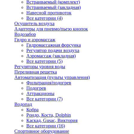
Встраиваемый (комплект)
Встраиваемый (закладная)
Навесной противоток
Все категории (4)
Осушитель воздуха
Адаптеры для пневмо/пьезо кнопок
Водозабор
Гидро и аэромассаж
Гидромассажная форсунка
Регулятор подачи воздуха
Аэромассаж (закладная)
Все категории (5)
Регуляторы уровня воды
Переливная решетка
Автоматизация (пульты управления)
Фильтрация/подогрев
Подогрев
Аттракционы
Все категории (7)
Водопад
Кобра
Рондо, Коста, Dolphin
Каскад, Gusac, Виктория
Все категории (16)
Спортивное оборудование