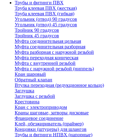
Трубы и фитинги ПВХ
Труба клеевая ПВХ (жесткая)
Труба клеевая ПВХ (гибкая)
Угольник (отвод) 90 градусов
Угольник (отвод) 45 градусов
Тройник 90 градусов
Тройник 45 градусов
Муфта соединительная цельная
Муфта соединительная разборная
Муфта разборная с наружной резьбой
Муфта переходная коническая
Муфта с внутренней резьбой
Муфта с наружной резьбой (ниппель)
Кран шаровый
Обратный клапан
Втулка переходная (редукционное кольцо)
Заглушка
Заглушка с резьбой
Крестовина
Кран с электроприводом
Краны шаговые, затворы дисковые
Фланцевое соединение
Клей, обезжириватель (праймер)
Концовки (штуцеры) для шлангов
Трубы и фитинги НПВХ (напорные)