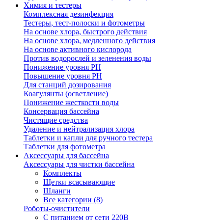
Химия и тестеры
Комплексная дезинфекция
Тестеры, тест-полоски и фотометры
На основе хлора, быстрого действия
На основе хлора, медленного действия
На основе активного кислорода
Против водорослей и зеленения воды
Понижение уровня РН
Повышение уровня РН
Для станций дозирования
Коагулянты (осветление)
Понижение жесткости воды
Консервация бассейна
Чистящие средства
Удаление и нейтрализация хлора
Таблетки и капли для ручного тестера
Таблетки для фотометра
Аксессуары для бассейна
Аксессуары для чистки бассейна
Комплекты
Щетки всасывающие
Шланги
Все категории (8)
Роботы-очистители
С питанием от сети 220В