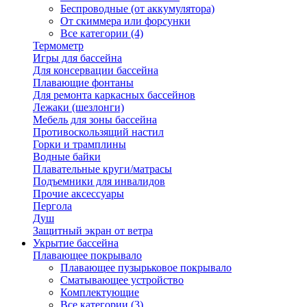
Беспроводные (от аккумулятора)
От скиммера или форсунки
Все категории (4)
Термометр
Игры для бассейна
Для консервации бассейна
Плавающие фонтаны
Для ремонта каркасных бассейнов
Лежаки (шезлонги)
Мебель для зоны бассейна
Противоскользящий настил
Горки и трамплины
Водные байки
Плавательные круги/матрасы
Подъемники для инвалидов
Прочие аксессуары
Пергола
Душ
Защитный экран от ветра
Укрытие бассейна
Плавающее покрывало
Плавающее пузырьковое покрывало
Сматывающее устройство
Комплектующие
Все категории (3)