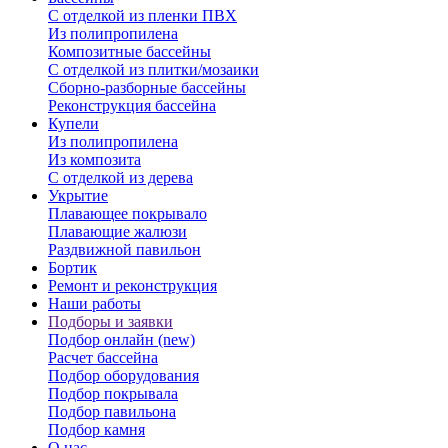
С отделкой из пленки ПВХ
Из полипропилена
Композитные бассейны
С отделкой из плитки/мозаики
Сборно-разборные бассейны
Реконструкция бассейна
Купели
Из полипропилена
Из композита
С отделкой из дерева
Укрытие
Плавающее покрывало
Плавающие жалюзи
Раздвижной павильон
Бортик
Ремонт и реконструкция
Наши работы
Подборы и заявки
Подбор онлайн (new)
Расчет бассейна
Подбор оборудования
Подбор покрывала
Подбор павильона
Подбор камня
О нас