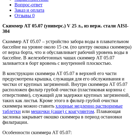
Вопрос-ответ
Заказ и оплата
Отзывы
0
Скиммер АТ 05.07 (универс.) V 25 л., из нерж. стали AISI-
304
Скиммер АТ 05.07 – устройство забора воды в плавательном
бассейне на уровне около 15 см. (по центру окошка скиммера)
от верха борта, что и обуславливает рабочий уровень воды в
бассейне. В железобетонных чашах скиммер АТ 05.07
заливается в борт вровень с внутренней плоскостью.
В конструкции скиммера АТ 05.07 в верхней его части
предусмотрена крышка, служащая для его обслуживания и
чистки от крупных загрязнений. Внутри скиммера АТ 05.07
расположен фильтр грубой очистки (пластиковая корзина с
отверстиями), служащий для задержки крупных загрязнений,
таких как листья. Кроме этого в фильтр грубой очистки
скиммера можно ставить
хлорные медленно растворимые
таблетки
или
мешочки (саше) с коагулянтом
. Плавающая
заслонка закрывает окошко скиммера в период остановки
фильтрации.
Особенности скиммера АТ 05.07: