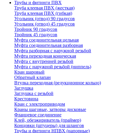
Трубы и фитинги ПВХ
Труба клеевая ПВХ (жесткая)
Труба клеевая ПВХ (гибкая)
Угольник (отвод) 90 градусов
Угольник (отвод) 45 градусов
Тройник 90 градусов
Тройник 45 градусов
Муфта соединительная цельная
Муфта соединительная разборная
Муфта разборная с наружной резьбой
Муфта переходная коническая
Муфта с внутренней резьбой
Муфта с наружной резьбой (ниппель)
Кран шаровый
Обратный клапан
Втулка переходная (редукционное кольцо)
Заглушка
Заглушка с резьбой
Крестовина
Кран с электроприводом
Краны шаговые, затворы дисковые
Фланцевое соединение
Клей, обезжириватель (праймер)
Концовки (штуцеры) для шлангов
Трубы и фитинги НПВХ (напорные)