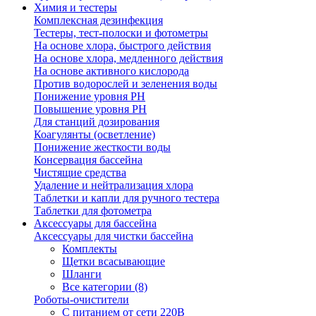
Химия и тестеры
Комплексная дезинфекция
Тестеры, тест-полоски и фотометры
На основе хлора, быстрого действия
На основе хлора, медленного действия
На основе активного кислорода
Против водорослей и зеленения воды
Понижение уровня РН
Повышение уровня РН
Для станций дозирования
Коагулянты (осветление)
Понижение жесткости воды
Консервация бассейна
Чистящие средства
Удаление и нейтрализация хлора
Таблетки и капли для ручного тестера
Таблетки для фотометра
Аксессуары для бассейна
Аксессуары для чистки бассейна
Комплекты
Щетки всасывающие
Шланги
Все категории (8)
Роботы-очистители
С питанием от сети 220В