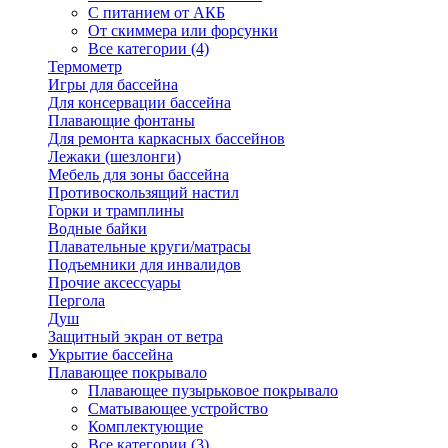
С питанием от АКБ
От скиммера или форсунки
Все категории (4)
Термометр
Игры для бассейна
Для консервации бассейна
Плавающие фонтаны
Для ремонта каркасных бассейнов
Лежаки (шезлонги)
Мебель для зоны бассейна
Противоскользящий настил
Горки и трамплины
Водные байки
Плавательные круги/матрасы
Подъемники для инвалидов
Прочие аксессуары
Пергола
Душ
Защитный экран от ветра
Укрытие бассейна
Плавающее покрывало
Плавающее пузырьковое покрывало
Сматывающее устройство
Комплектующие
Все категории (3)