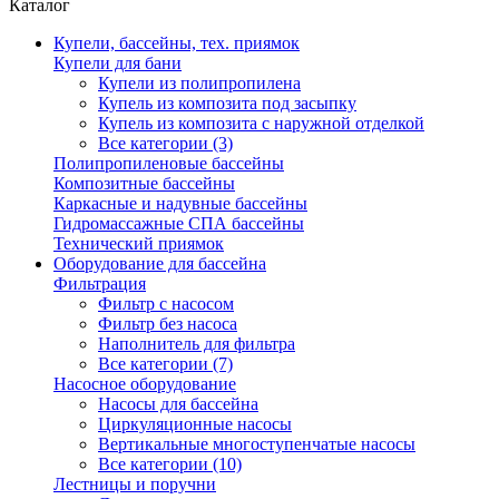
Каталог
Купели, бассейны, тех. приямок
Купели для бани
Купели из полипропилена
Купель из композита под засыпку
Купель из композита с наружной отделкой
Все категории (3)
Полипропиленовые бассейны
Композитные бассейны
Каркасные и надувные бассейны
Гидромассажные СПА бассейны
Технический приямок
Оборудование для бассейна
Фильтрация
Фильтр с насосом
Фильтр без насоса
Наполнитель для фильтра
Все категории (7)
Насосное оборудование
Насосы для бассейна
Циркуляционные насосы
Вертикальные многоступенчатые насосы
Все категории (10)
Лестницы и поручни