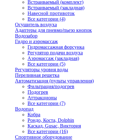
Встраиваемый (комплект)
Встраиваемый (закладная)
Навесной противоток
Все категории (4)
Осушитель воздуха
Адаптеры для пневмо/пьезо кнопок
Водозабор
Гидро и аэромассаж
Гидромассажная форсунка
Регулятор подачи воздуха
Аэромассаж (закладная)
Все категории (5)
Регуляторы уровня воды
Переливная решетка
Автоматизация (пульты управления)
Фильтрация/подогрев
Подогрев
Аттракционы
Все категории (7)
Водопад
Кобра
Рондо, Коста, Dolphin
Каскад, Gusac, Виктория
Все категории (16)
Спортивное оборудование