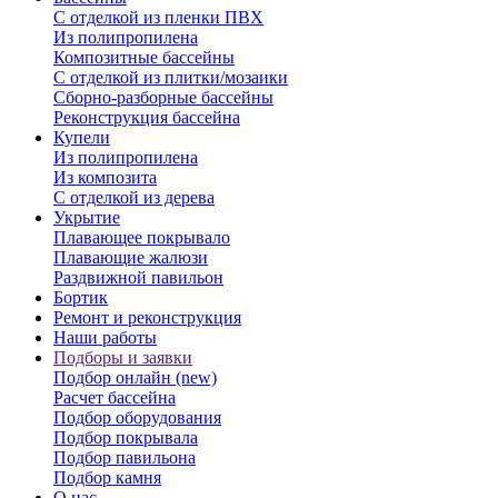
С отделкой из пленки ПВХ
Из полипропилена
Композитные бассейны
С отделкой из плитки/мозаики
Сборно-разборные бассейны
Реконструкция бассейна
Купели
Из полипропилена
Из композита
С отделкой из дерева
Укрытие
Плавающее покрывало
Плавающие жалюзи
Раздвижной павильон
Бортик
Ремонт и реконструкция
Наши работы
Подборы и заявки
Подбор онлайн (new)
Расчет бассейна
Подбор оборудования
Подбор покрывала
Подбор павильона
Подбор камня
О нас