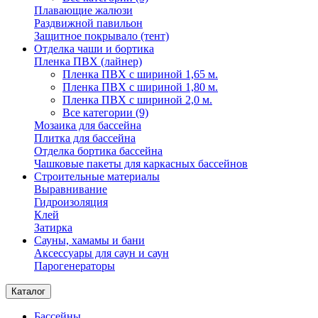
Плавающие жалюзи
Раздвижной павильон
Защитное покрывало (тент)
Отделка чаши и бортика
Пленка ПВХ (лайнер)
Пленка ПВХ с шириной 1,65 м.
Пленка ПВХ с шириной 1,80 м.
Пленка ПВХ с шириной 2,0 м.
Все категории (9)
Мозаика для бассейна
Плитка для бассейна
Отделка бортика бассейна
Чашковые пакеты для каркасных бассейнов
Строительные материалы
Выравнивание
Гидроизоляция
Клей
Затирка
Сауны, хамамы и бани
Аксессуары для саун и саун
Парогенераторы
Каталог
Бассейны