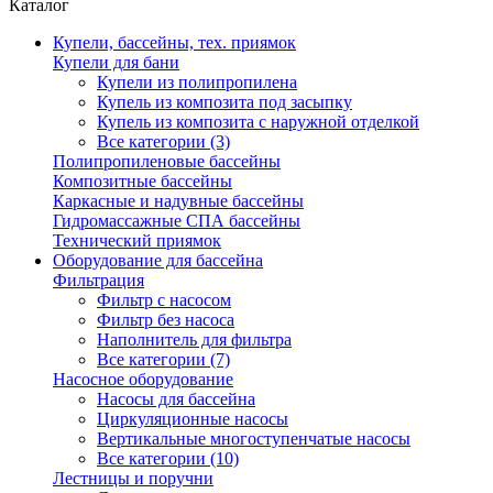
Каталог
Купели, бассейны, тех. приямок
Купели для бани
Купели из полипропилена
Купель из композита под засыпку
Купель из композита с наружной отделкой
Все категории (3)
Полипропиленовые бассейны
Композитные бассейны
Каркасные и надувные бассейны
Гидромассажные СПА бассейны
Технический приямок
Оборудование для бассейна
Фильтрация
Фильтр с насосом
Фильтр без насоса
Наполнитель для фильтра
Все категории (7)
Насосное оборудование
Насосы для бассейна
Циркуляционные насосы
Вертикальные многоступенчатые насосы
Все категории (10)
Лестницы и поручни