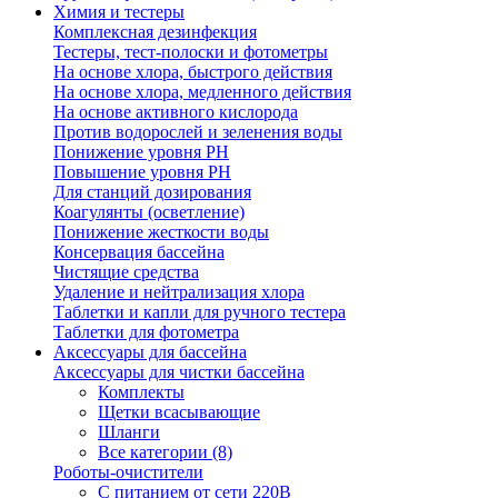
Химия и тестеры
Комплексная дезинфекция
Тестеры, тест-полоски и фотометры
На основе хлора, быстрого действия
На основе хлора, медленного действия
На основе активного кислорода
Против водорослей и зеленения воды
Понижение уровня РН
Повышение уровня РН
Для станций дозирования
Коагулянты (осветление)
Понижение жесткости воды
Консервация бассейна
Чистящие средства
Удаление и нейтрализация хлора
Таблетки и капли для ручного тестера
Таблетки для фотометра
Аксессуары для бассейна
Аксессуары для чистки бассейна
Комплекты
Щетки всасывающие
Шланги
Все категории (8)
Роботы-очистители
С питанием от сети 220В