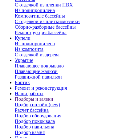
С отделкой из пленки ПВХ
Из полипропилена
Композитные бассейны
С отделкой из плитки/мозаики
Сборно-разборные бассейны
Реконструкция бассейна
Купели
Из полипропилена
Из композита
С отделкой из дерева
Укрытие
Плавающее покрывало
Плавающие жалюзи
Раздвижной павильон
Бортик
Ремонт и реконструкция
Наши работы
Подборы и заявки
Подбор онлайн (new)
Расчет бассейна
Подбор оборудования
Подбор покрывала
Подбор павильона
Подбор камня
О нас