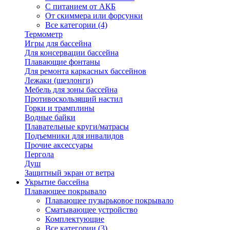
С питанием от АКБ
От скиммера или форсунки
Все категории (4)
Термометр
Игры для бассейна
Для консервации бассейна
Плавающие фонтаны
Для ремонта каркасных бассейнов
Лежаки (шезлонги)
Мебель для зоны бассейна
Противоскользящий настил
Горки и трамплины
Водные байки
Плавательные круги/матрасы
Подъемники для инвалидов
Прочие аксессуары
Пергола
Душ
Защитный экран от ветра
Укрытие бассейна
Плавающее покрывало
Плавающее пузырьковое покрывало
Сматывающее устройство
Комплектующие
Все категории (3)