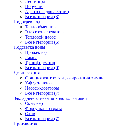
Лестницы
Поручни
Адаптеры для лестниц
Все категории (3)
Подогрев воды
Теплообменник
Электронагреватель
Тепловой насос
Все категории (6)
Подсветка воды
Прожектор
Лампа
Трансформатор
Все категории (6)
Дезинфекция
Станция контроля и дозирования химии
У/ф установка
Насосы-дозаторы
Все категории (7)
Закладные элементы водоподготовки
Скиммер
Форсунка возврата
Слив
Все категории (7)
Противоток