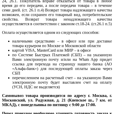
24, 26.1. Покупатель вправе отказаться от товара в любое
время до его передачи, а после передачи товара – в течение
семи дней. (ст. 26.1 п.4) Возврат товара надлежащего качества
возможен, если сохранен его товарный вид, потребительские
свойства. Возврат товара ненадлежащего качества
осуществляется в соответствии с законом ст.18-24. (ст.26.1 п.5)
Оплата осуществляется одним из следующих способов:
наличными средствами – в офисе или при доставке
товара курьером по Москве и Московской области
картой VISA, MasterCard или МИР – в офисе
по Системе Быстрых Платежей (СБП) – на указанную
Вами электронную почту и/или на Whats App придет
ссылка для перехода на страницу нашего банка (АО
«Альфа-банк») для последующей оплаты заказа через
СБП
перечислением на расчетный счет – на указанную Вами
электронную почту будет выставлен счет на оплату
(УСН, НДС не выделяется)
Самовывоз товара производится по адресу г. Москва, г.
Московский, ул. Радужная, д. 21 (Киевское ш., 7 км. от
МКАД), с понедельника по пятницу с 9:00 до 17:00.
Перед приездом необходимо уточнять готовность заказа к