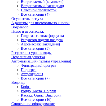
Встраиваемый (комплект)
Встраиваемый (закладная)
Навесной противоток
Все категории (4)
Осушитель воздуха
Адаптеры для пневмо/пьезо кнопок
Водозабор
Гидро и аэромассаж
Гидромассажная форсунка
Регулятор подачи воздуха
Аэромассаж (закладная)
Все категории (5)
Регуляторы уровня воды
Переливная решетка
Автоматизация (пульты управления)
Фильтрация/подогрев
Подогрев
Аттракционы
Все категории (7)
Водопад
Кобра
Рондо, Коста, Dolphin
Каскад, Gusac, Виктория
Все категории (16)
Спортивное оборудование