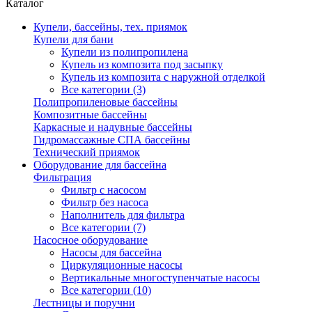
Каталог
Купели, бассейны, тех. приямок
Купели для бани
Купели из полипропилена
Купель из композита под засыпку
Купель из композита с наружной отделкой
Все категории (3)
Полипропиленовые бассейны
Композитные бассейны
Каркасные и надувные бассейны
Гидромассажные СПА бассейны
Технический приямок
Оборудование для бассейна
Фильтрация
Фильтр с насосом
Фильтр без насоса
Наполнитель для фильтра
Все категории (7)
Насосное оборудование
Насосы для бассейна
Циркуляционные насосы
Вертикальные многоступенчатые насосы
Все категории (10)
Лестницы и поручни