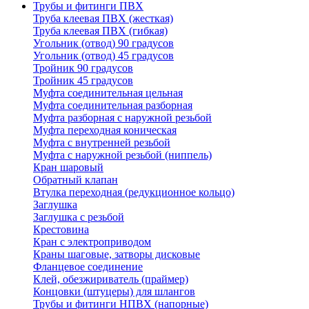
Трубы и фитинги ПВХ
Труба клеевая ПВХ (жесткая)
Труба клеевая ПВХ (гибкая)
Угольник (отвод) 90 градусов
Угольник (отвод) 45 градусов
Тройник 90 градусов
Тройник 45 градусов
Муфта соединительная цельная
Муфта соединительная разборная
Муфта разборная с наружной резьбой
Муфта переходная коническая
Муфта с внутренней резьбой
Муфта с наружной резьбой (ниппель)
Кран шаровый
Обратный клапан
Втулка переходная (редукционное кольцо)
Заглушка
Заглушка с резьбой
Крестовина
Кран с электроприводом
Краны шаговые, затворы дисковые
Фланцевое соединение
Клей, обезжириватель (праймер)
Концовки (штуцеры) для шлангов
Трубы и фитинги НПВХ (напорные)