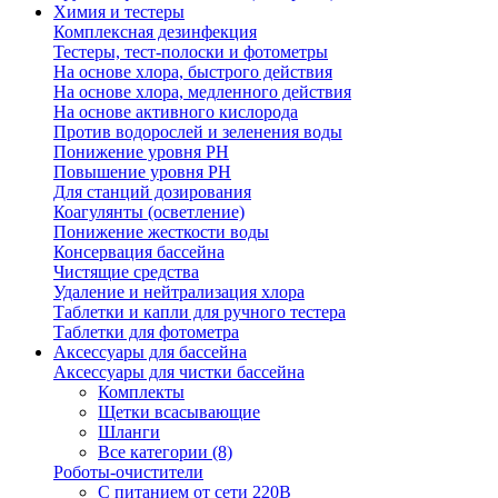
Химия и тестеры
Комплексная дезинфекция
Тестеры, тест-полоски и фотометры
На основе хлора, быстрого действия
На основе хлора, медленного действия
На основе активного кислорода
Против водорослей и зеленения воды
Понижение уровня РН
Повышение уровня РН
Для станций дозирования
Коагулянты (осветление)
Понижение жесткости воды
Консервация бассейна
Чистящие средства
Удаление и нейтрализация хлора
Таблетки и капли для ручного тестера
Таблетки для фотометра
Аксессуары для бассейна
Аксессуары для чистки бассейна
Комплекты
Щетки всасывающие
Шланги
Все категории (8)
Роботы-очистители
С питанием от сети 220В