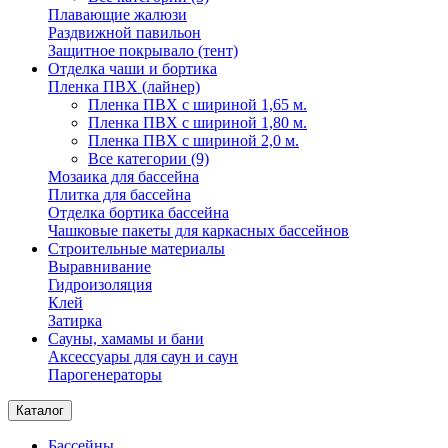
Плавающие жалюзи
Раздвижной павильон
Защитное покрывало (тент)
Отделка чаши и бортика
Пленка ПВХ (лайнер)
Пленка ПВХ с шириной 1,65 м.
Пленка ПВХ с шириной 1,80 м.
Пленка ПВХ с шириной 2,0 м.
Все категории (9)
Мозаика для бассейна
Плитка для бассейна
Отделка бортика бассейна
Чашковые пакеты для каркасных бассейнов
Строительные материалы
Выравнивание
Гидроизоляция
Клей
Затирка
Сауны, хамамы и бани
Аксессуары для саун и саун
Парогенераторы
Каталог
Бассейны