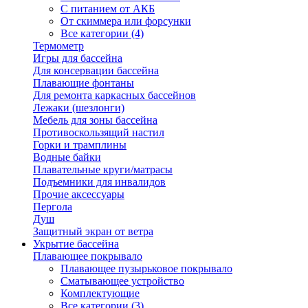
С питанием от АКБ
От скиммера или форсунки
Все категории (4)
Термометр
Игры для бассейна
Для консервации бассейна
Плавающие фонтаны
Для ремонта каркасных бассейнов
Лежаки (шезлонги)
Мебель для зоны бассейна
Противоскользящий настил
Горки и трамплины
Водные байки
Плавательные круги/матрасы
Подъемники для инвалидов
Прочие аксессуары
Пергола
Душ
Защитный экран от ветра
Укрытие бассейна
Плавающее покрывало
Плавающее пузырьковое покрывало
Сматывающее устройство
Комплектующие
Все категории (3)