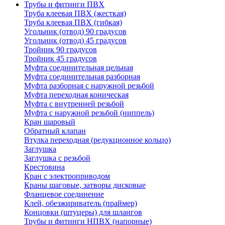
Трубы и фитинги ПВХ
Труба клеевая ПВХ (жесткая)
Труба клеевая ПВХ (гибкая)
Угольник (отвод) 90 градусов
Угольник (отвод) 45 градусов
Тройник 90 градусов
Тройник 45 градусов
Муфта соединительная цельная
Муфта соединительная разборная
Муфта разборная с наружной резьбой
Муфта переходная коническая
Муфта с внутренней резьбой
Муфта с наружной резьбой (ниппель)
Кран шаровый
Обратный клапан
Втулка переходная (редукционное кольцо)
Заглушка
Заглушка с резьбой
Крестовина
Кран с электроприводом
Краны шаговые, затворы дисковые
Фланцевое соединение
Клей, обезжириватель (праймер)
Концовки (штуцеры) для шлангов
Трубы и фитинги НПВХ (напорные)