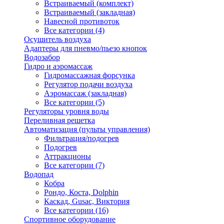
Встраиваемый (комплект)
Встраиваемый (закладная)
Навесной противоток
Все категории (4)
Осушитель воздуха
Адаптеры для пневмо/пьезо кнопок
Водозабор
Гидро и аэромассаж
Гидромассажная форсунка
Регулятор подачи воздуха
Аэромассаж (закладная)
Все категории (5)
Регуляторы уровня воды
Переливная решетка
Автоматизация (пульты управления)
Фильтрация/подогрев
Подогрев
Аттракционы
Все категории (7)
Водопад
Кобра
Рондо, Коста, Dolphin
Каскад, Gusac, Виктория
Все категории (16)
Спортивное оборудование