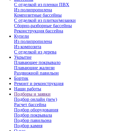
С отделкой из пленки ПВХ
Из полипропилена
Композитные бассейны
С отделкой из плитки/мозаики
Сборно-разборные бассейны
Реконструкция бассейна
Купели
Из полипропилена
Из композита
С отделкой из дерева
Укрытие
Плавающее покрывало
Плавающие жалюзи
Раздвижной павильон
Бортик
Ремонт и реконструкция
Наши работы
Подборы и заявки
Подбор онлайн (new)
Расчет бассейна
Подбор оборудования
Подбор покрывала
Подбор павильона
Подбор камня
О нас