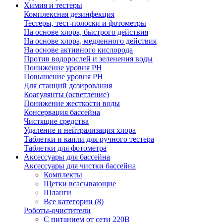
Химия и тестеры
Комплексная дезинфекция
Тестеры, тест-полоски и фотометры
На основе хлора, быстрого действия
На основе хлора, медленного действия
На основе активного кислорода
Против водорослей и зеленения воды
Понижение уровня РН
Повышение уровня РН
Для станций дозирования
Коагулянты (осветление)
Понижение жесткости воды
Консервация бассейна
Чистящие средства
Удаление и нейтрализация хлора
Таблетки и капли для ручного тестера
Таблетки для фотометра
Аксессуары для бассейна
Аксессуары для чистки бассейна
Комплекты
Щетки всасывающие
Шланги
Все категории (8)
Роботы-очистители
С питанием от сети 220В