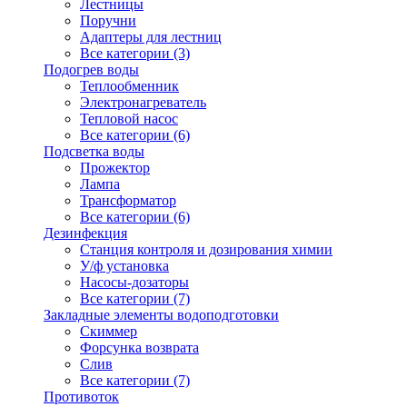
Лестницы
Поручни
Адаптеры для лестниц
Все категории (3)
Подогрев воды
Теплообменник
Электронагреватель
Тепловой насос
Все категории (6)
Подсветка воды
Прожектор
Лампа
Трансформатор
Все категории (6)
Дезинфекция
Станция контроля и дозирования химии
У/ф установка
Насосы-дозаторы
Все категории (7)
Закладные элементы водоподготовки
Скиммер
Форсунка возврата
Слив
Все категории (7)
Противоток