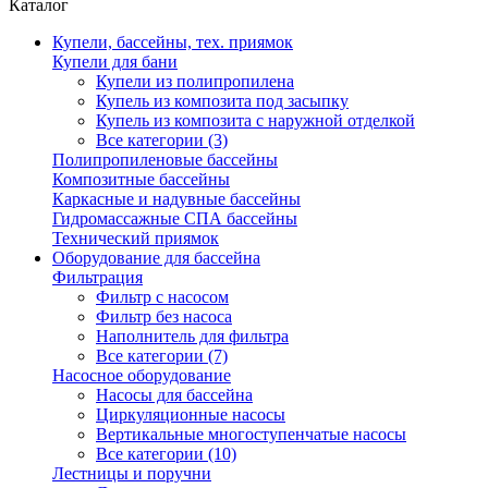
Каталог
Купели, бассейны, тех. приямок
Купели для бани
Купели из полипропилена
Купель из композита под засыпку
Купель из композита с наружной отделкой
Все категории (3)
Полипропиленовые бассейны
Композитные бассейны
Каркасные и надувные бассейны
Гидромассажные СПА бассейны
Технический приямок
Оборудование для бассейна
Фильтрация
Фильтр с насосом
Фильтр без насоса
Наполнитель для фильтра
Все категории (7)
Насосное оборудование
Насосы для бассейна
Циркуляционные насосы
Вертикальные многоступенчатые насосы
Все категории (10)
Лестницы и поручни