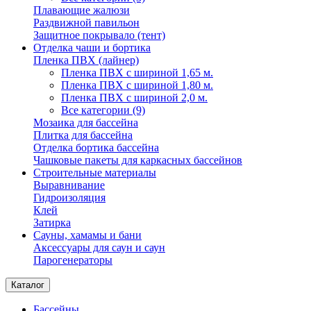
Плавающие жалюзи
Раздвижной павильон
Защитное покрывало (тент)
Отделка чаши и бортика
Пленка ПВХ (лайнер)
Пленка ПВХ с шириной 1,65 м.
Пленка ПВХ с шириной 1,80 м.
Пленка ПВХ с шириной 2,0 м.
Все категории (9)
Мозаика для бассейна
Плитка для бассейна
Отделка бортика бассейна
Чашковые пакеты для каркасных бассейнов
Строительные материалы
Выравнивание
Гидроизоляция
Клей
Затирка
Сауны, хамамы и бани
Аксессуары для саун и саун
Парогенераторы
Каталог
Бассейны