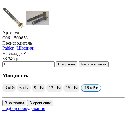
Артикул
C0611500853
Производитель
Pahlen (Швеция)
На складе ✓
33 346 р.
В корзину
Быстрый заказ
Мощность
3 кВт
6 кВт
9 кВт
12 кВт
15 кВт
18 кВт
В закладки
В сравнение
Подбор оборудования