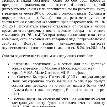
стоимость заказа составляет более 50 000 руб., требуется
предоплата (наличными в офисе, банковской картой
(интернет-эквайринг) или перечислением на расчетный счет)
в размере не менее 30% от общей стоимости заказа. Условия и
порядок возврата (обмена) товара регламентируется в
соответствии с законом «О защите прав потребителей» ст. 18-
24, 26.1. Покупатель вправе отказаться от товара в любое
время до его передачи, а после передачи товара – в течение
семи дней. (ст. 26.1 п.4) Возврат товара надлежащего качества
возможен, если сохранен его товарный вид, потребительские
свойства. Возврат товара ненадлежащего качества
осуществляется в соответствии с законом ст.18-24. (ст.26.1 п.5)
Оплата осуществляется одним из следующих способов:
наличными средствами – в офисе или при доставке
товара курьером по Москве и Московской области
картой VISA, MasterCard или МИР – в офисе
по Системе Быстрых Платежей (СБП) – на указанную
Вами электронную почту и/или на Whats App придет
ссылка для перехода на страницу нашего банка (АО
«Альфа-банк») для последующей оплаты заказа через
СБП
перечислением на расчетный счет – на указанную Вами
электронную почту будет выставлен счет на оплату
(УСН, НДС не выделяется)