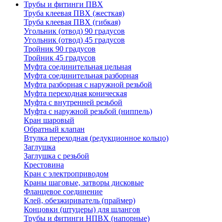
Трубы и фитинги ПВХ
Труба клеевая ПВХ (жесткая)
Труба клеевая ПВХ (гибкая)
Угольник (отвод) 90 градусов
Угольник (отвод) 45 градусов
Тройник 90 градусов
Тройник 45 градусов
Муфта соединительная цельная
Муфта соединительная разборная
Муфта разборная с наружной резьбой
Муфта переходная коническая
Муфта с внутренней резьбой
Муфта с наружной резьбой (ниппель)
Кран шаровый
Обратный клапан
Втулка переходная (редукционное кольцо)
Заглушка
Заглушка с резьбой
Крестовина
Кран с электроприводом
Краны шаговые, затворы дисковые
Фланцевое соединение
Клей, обезжириватель (праймер)
Концовки (штуцеры) для шлангов
Трубы и фитинги НПВХ (напорные)