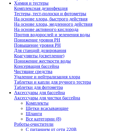
Химия и тестеры
Комплексная дезинфекция
Тестеры, тест-полоски и фотометры
На основе хлора, быстрого действия
На основе хлора, медленного действия
На основе активного кислорода
Против водорослей и зеленения воды
Понижение уровня РН
Повышение уровня РН
Для станций дозирования
Коагулянты (осветление)
Понижение жесткости воды
Консервация бассейна
Чистящие средства
Удаление и нейтрализация хлора
Таблетки и капли для ручного тестера
Таблетки для фотометра
Аксессуары для бассейна
Аксессуары для чистки бассейна
Комплекты
Щетки всасывающие
Шланги
Все категории (8)
Роботы-очистители
С питанием от сети 220В