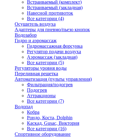
Встраиваемый (комплект)
Встраиваемый (закладная)
Навесной противоток
Все категории (4)
Осушитель воздуха
Адаптеры для пневмо/пьезо кнопок
Водозабор
Гидро и аэромассаж
Гидромассажная форсунка
Регулятор подачи воздуха
Аэромассаж (закладная)
Все категории (5)
Регуляторы уровня воды
Переливная решетка
Автоматизация (пульты управления)
Фильтрация/подогрев
Подогрев
Аттракционы
Все категории (7)
Водопад
Кобра
Рондо, Коста, Dolphin
Каскад, Gusac, Виктория
Все категории (16)
Спортивное оборудование