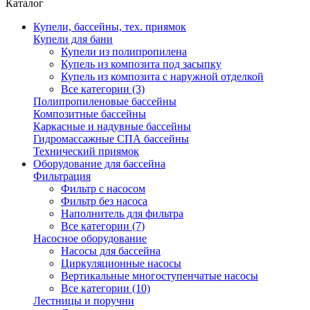
Каталог
Купели, бассейны, тех. приямок
Купели для бани
Купели из полипропилена
Купель из композита под засыпку
Купель из композита с наружной отделкой
Все категории (3)
Полипропиленовые бассейны
Композитные бассейны
Каркасные и надувные бассейны
Гидромассажные СПА бассейны
Технический приямок
Оборудование для бассейна
Фильтрация
Фильтр с насосом
Фильтр без насоса
Наполнитель для фильтра
Все категории (7)
Насосное оборудование
Насосы для бассейна
Циркуляционные насосы
Вертикальные многоступенчатые насосы
Все категории (10)
Лестницы и поручни