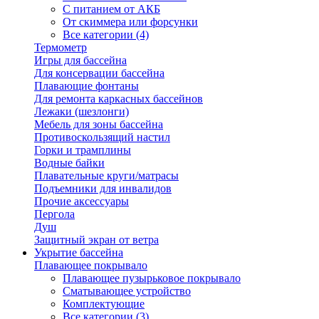
С питанием от АКБ
От скиммера или форсунки
Все категории (4)
Термометр
Игры для бассейна
Для консервации бассейна
Плавающие фонтаны
Для ремонта каркасных бассейнов
Лежаки (шезлонги)
Мебель для зоны бассейна
Противоскользящий настил
Горки и трамплины
Водные байки
Плавательные круги/матрасы
Подъемники для инвалидов
Прочие аксессуары
Пергола
Душ
Защитный экран от ветра
Укрытие бассейна
Плавающее покрывало
Плавающее пузырьковое покрывало
Сматывающее устройство
Комплектующие
Все категории (3)