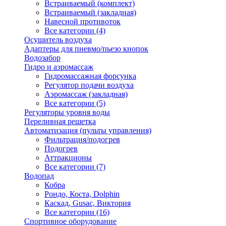
Встраиваемый (комплект)
Встраиваемый (закладная)
Навесной противоток
Все категории (4)
Осушитель воздуха
Адаптеры для пневмо/пьезо кнопок
Водозабор
Гидро и аэромассаж
Гидромассажная форсунка
Регулятор подачи воздуха
Аэромассаж (закладная)
Все категории (5)
Регуляторы уровня воды
Переливная решетка
Автоматизация (пульты управления)
Фильтрация/подогрев
Подогрев
Аттракционы
Все категории (7)
Водопад
Кобра
Рондо, Коста, Dolphin
Каскад, Gusac, Виктория
Все категории (16)
Спортивное оборудование