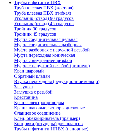
Трубы и фитинги ПВХ
Труба клеевая ПВХ (жесткая)
Труба клеевая ПВХ (гибкая)
Угольник (отвод) 90 градусов
Угольник (отвод) 45 градусов
Тройник 90 градусов
Тройник 45 градусов
Муфта соединительная цельная
Муфта соединительная разборная
Муфта разборная с наружной резьбой
Муфта переходная коническая
Муфта с внутренней резьбой
Муфта с наружной резьбой (ниппель)
Кран шаровый
Обратный клапан
Втулка переходная (редукционное кольцо)
Заглушка
Заглушка с резьбой
Крестовина
Кран с электроприводом
Краны шаговые, затворы дисковые
Фланцевое соединение
Клей, обезжириватель (праймер)
Концовки (штуцеры) для шлангов
Трубы и фитинги НПВХ (напорные)