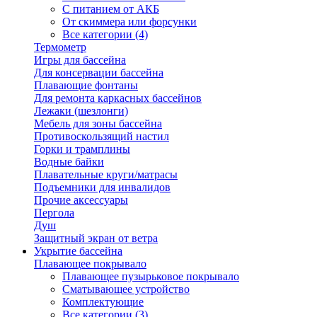
С питанием от АКБ
От скиммера или форсунки
Все категории (4)
Термометр
Игры для бассейна
Для консервации бассейна
Плавающие фонтаны
Для ремонта каркасных бассейнов
Лежаки (шезлонги)
Мебель для зоны бассейна
Противоскользящий настил
Горки и трамплины
Водные байки
Плавательные круги/матрасы
Подъемники для инвалидов
Прочие аксессуары
Пергола
Душ
Защитный экран от ветра
Укрытие бассейна
Плавающее покрывало
Плавающее пузырьковое покрывало
Сматывающее устройство
Комплектующие
Все категории (3)