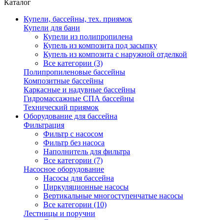
Каталог
Купели, бассейны, тех. приямок
Купели для бани
Купели из полипропилена
Купель из композита под засыпку
Купель из композита с наружной отделкой
Все категории (3)
Полипропиленовые бассейны
Композитные бассейны
Каркасные и надувные бассейны
Гидромассажные СПА бассейны
Технический приямок
Оборудование для бассейна
Фильтрация
Фильтр с насосом
Фильтр без насоса
Наполнитель для фильтра
Все категории (7)
Насосное оборудование
Насосы для бассейна
Циркуляционные насосы
Вертикальные многоступенчатые насосы
Все категории (10)
Лестницы и поручни