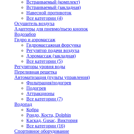
Встраиваемый (комплект)
Встраиваемый (закладная)
Навесной противоток
Все категории (4)
Осушитель воздуха
Адаптеры для пневмо/пьезо кнопок
Водозабор
Гидро и аэромассаж
Гидромассажная форсунка
Регулятор подачи воздуха
Аэромассаж (закладная)
Все категории (5)
Регуляторы уровня воды
Переливная решетка
Автоматизация (пульты управления)
Фильтрация/подогрев
Подогрев
Аттракционы
Все категории (7)
Водопад
Кобра
Рондо, Коста, Dolphin
Каскад, Gusac, Виктория
Все категории (16)
Спортивное оборудование