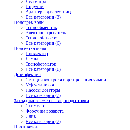
Лестницы
Поручни
Адаптеры для лестниц
Все категории (3)
Подогрев воды
Теплообменник
Электронагреватель
Тепловой насос
Все категории (6)
Подсветка воды
Прожектор
Лампа
Трансформатор
Все категории (6)
Дезинфекция
Станция контроля и дозирования химии
У/ф установка
Насосы-дозаторы
Все категории (7)
Закладные элементы водоподготовки
Скиммер
Форсунка возврата
Слив
Все категории (7)
Противоток