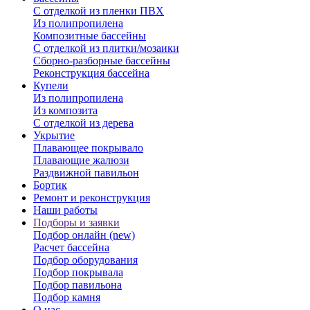
С отделкой из пленки ПВХ
Из полипропилена
Композитные бассейны
С отделкой из плитки/мозаики
Сборно-разборные бассейны
Реконструкция бассейна
Купели
Из полипропилена
Из композита
С отделкой из дерева
Укрытие
Плавающее покрывало
Плавающие жалюзи
Раздвижной павильон
Бортик
Ремонт и реконструкция
Наши работы
Подборы и заявки
Подбор онлайн (new)
Расчет бассейна
Подбор оборудования
Подбор покрывала
Подбор павильона
Подбор камня
О нас