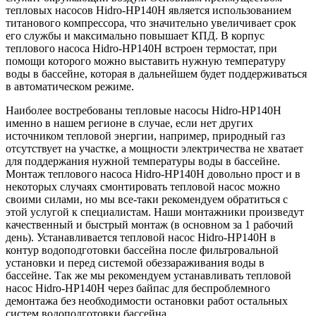
тепловых насосов Hidro-HP140H является использованием
титанового компрессора, что значительно увеличивает срок
его службы и максимально повышает КПД. В корпус
теплового насоса Hidro-HP140H встроен термостат, при
помощи которого можно выставить нужную температуру
воды в бассейне, которая в дальнейшем будет поддерживаться
в автоматическом режиме.
Наиболее востребованы тепловые насосы Hidro-HP140H
именно в нашем регионе в случае, если нет других
источником тепловой энергии, например, природный газ
отсутствует на участке, а мощности электричества не хватает
для поддержания нужной температуры воды в бассейне.
Монтаж теплового насоса Hidro-HP140H довольно прост и в
некоторых случаях смонтировать тепловой насос можно
своими силами, но мы все-таки рекомендуем обратиться с
этой услугой к специалистам. Наши монтажники произведут
качественный и быстрый монтаж (в основном за 1 рабочий
день). Устанавливается тепловой насос Hidro-HP140H в
контур водоподготовки бассейна после фильтровальной
установки и перед системой обеззараживания воды в
бассейне. Так же мы рекомендуем устанавливать тепловой
насос Hidro-HP140H через байпас для беспроблемного
демонтажа без необходимости остановки работ остальных
систем водоподготовки бассейна.