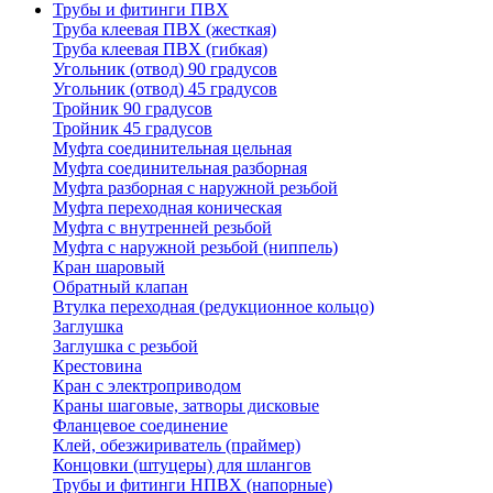
Трубы и фитинги ПВХ
Труба клеевая ПВХ (жесткая)
Труба клеевая ПВХ (гибкая)
Угольник (отвод) 90 градусов
Угольник (отвод) 45 градусов
Тройник 90 градусов
Тройник 45 градусов
Муфта соединительная цельная
Муфта соединительная разборная
Муфта разборная с наружной резьбой
Муфта переходная коническая
Муфта с внутренней резьбой
Муфта с наружной резьбой (ниппель)
Кран шаровый
Обратный клапан
Втулка переходная (редукционное кольцо)
Заглушка
Заглушка с резьбой
Крестовина
Кран с электроприводом
Краны шаговые, затворы дисковые
Фланцевое соединение
Клей, обезжириватель (праймер)
Концовки (штуцеры) для шлангов
Трубы и фитинги НПВХ (напорные)