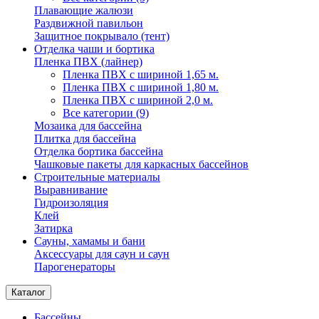
Плавающие жалюзи
Раздвижной павильон
Защитное покрывало (тент)
Отделка чаши и бортика
Пленка ПВХ (лайнер)
Пленка ПВХ с шириной 1,65 м.
Пленка ПВХ с шириной 1,80 м.
Пленка ПВХ с шириной 2,0 м.
Все категории (9)
Мозаика для бассейна
Плитка для бассейна
Отделка бортика бассейна
Чашковые пакеты для каркасных бассейнов
Строительные материалы
Выравнивание
Гидроизоляция
Клей
Затирка
Сауны, хамамы и бани
Аксессуары для саун и саун
Парогенераторы
Каталог
Бассейны