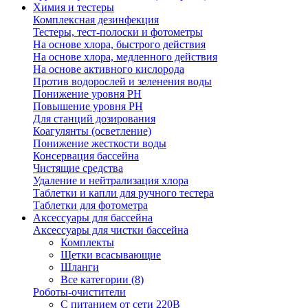
Химия и тестеры
Комплексная дезинфекция
Тестеры, тест-полоски и фотометры
На основе хлора, быстрого действия
На основе хлора, медленного действия
На основе активного кислорода
Против водорослей и зеленения воды
Понижение уровня РН
Повышение уровня РН
Для станций дозирования
Коагулянты (осветление)
Понижение жесткости воды
Консервация бассейна
Чистящие средства
Удаление и нейтрализация хлора
Таблетки и капли для ручного тестера
Таблетки для фотометра
Аксессуары для бассейна
Аксессуары для чистки бассейна
Комплекты
Щетки всасывающие
Шланги
Все категории (8)
Роботы-очистители
С питанием от сети 220В