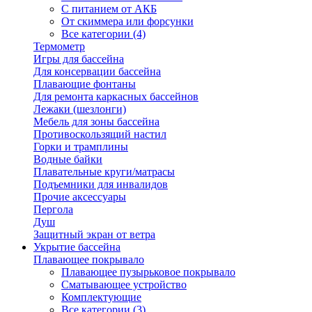
С питанием от АКБ
От скиммера или форсунки
Все категории (4)
Термометр
Игры для бассейна
Для консервации бассейна
Плавающие фонтаны
Для ремонта каркасных бассейнов
Лежаки (шезлонги)
Мебель для зоны бассейна
Противоскользящий настил
Горки и трамплины
Водные байки
Плавательные круги/матрасы
Подъемники для инвалидов
Прочие аксессуары
Пергола
Душ
Защитный экран от ветра
Укрытие бассейна
Плавающее покрывало
Плавающее пузырьковое покрывало
Сматывающее устройство
Комплектующие
Все категории (3)