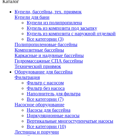
Каталог
Купели, бассейны, тех. приямок
Купели для бани
Купели из полипропилена
Купель из композита под засыпку
Купель из композита с наружной отделкой
Все категории (3)
Полипропиленовые бассейны
Композитные бассейны
Каркасные и надувные бассейны
Гидромассажные СПА бассейны
Технический приямок
Оборудование для бассейна
Фильтрация
Фильтр с насосом
Фильтр без насоса
Наполнитель для фильтра
Все категории (7)
Насосное оборудование
Насосы для бассейна
Циркуляционные насосы
Вертикальные многоступенчатые насосы
Все категории (10)
Лестницы и поручни