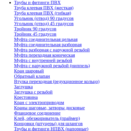
Трубы и фитинги ПВХ
Труба клеевая ПВХ (жесткая)
Труба клеевая ПВХ (гибкая)
Угольник (отвод) 90 градусов
Угольник (отвод) 45 градусов
Тройник 90 градусов
Тройник 45 градусов
Муфта соединительная цельная
Муфта соединительная разборная
Муфта разборная с наружной резьбой
Муфта переходная коническая
Муфта с внутренней резьбой
Муфта с наружной резьбой (ниппель)
Кран шаровый
Обратный клапан
Втулка переходная (редукционное кольцо)
Заглушка
Заглушка с резьбой
Крестовина
Кран с электроприводом
Краны шаговые, затворы дисковые
Фланцевое соединение
Клей, обезжириватель (праймер)
Концовки (штуцеры) для шлангов
Трубы и фитинги НПВХ (напорные)