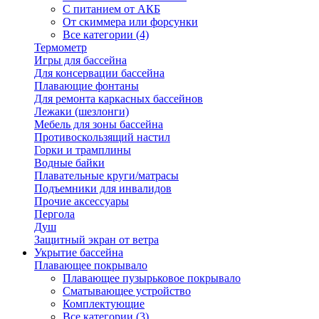
С питанием от АКБ
От скиммера или форсунки
Все категории (4)
Термометр
Игры для бассейна
Для консервации бассейна
Плавающие фонтаны
Для ремонта каркасных бассейнов
Лежаки (шезлонги)
Мебель для зоны бассейна
Противоскользящий настил
Горки и трамплины
Водные байки
Плавательные круги/матрасы
Подъемники для инвалидов
Прочие аксессуары
Пергола
Душ
Защитный экран от ветра
Укрытие бассейна
Плавающее покрывало
Плавающее пузырьковое покрывало
Сматывающее устройство
Комплектующие
Все категории (3)