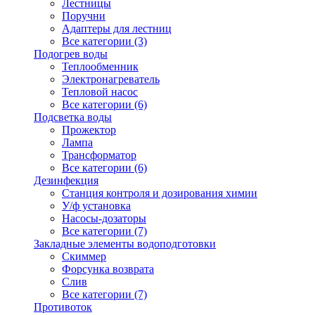
Лестницы
Поручни
Адаптеры для лестниц
Все категории (3)
Подогрев воды
Теплообменник
Электронагреватель
Тепловой насос
Все категории (6)
Подсветка воды
Прожектор
Лампа
Трансформатор
Все категории (6)
Дезинфекция
Станция контроля и дозирования химии
У/ф установка
Насосы-дозаторы
Все категории (7)
Закладные элементы водоподготовки
Скиммер
Форсунка возврата
Слив
Все категории (7)
Противоток