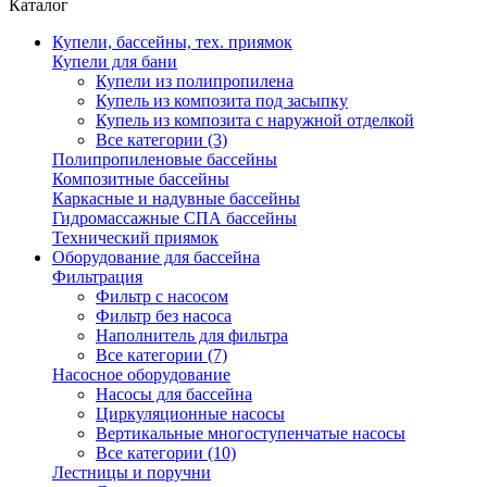
Каталог
Купели, бассейны, тех. приямок
Купели для бани
Купели из полипропилена
Купель из композита под засыпку
Купель из композита с наружной отделкой
Все категории (3)
Полипропиленовые бассейны
Композитные бассейны
Каркасные и надувные бассейны
Гидромассажные СПА бассейны
Технический приямок
Оборудование для бассейна
Фильтрация
Фильтр с насосом
Фильтр без насоса
Наполнитель для фильтра
Все категории (7)
Насосное оборудование
Насосы для бассейна
Циркуляционные насосы
Вертикальные многоступенчатые насосы
Все категории (10)
Лестницы и поручни