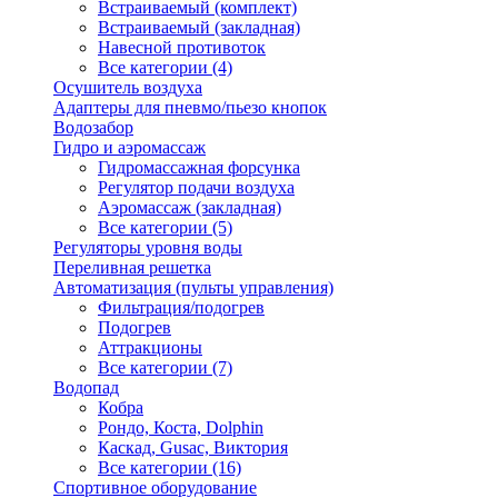
Встраиваемый (комплект)
Встраиваемый (закладная)
Навесной противоток
Все категории (4)
Осушитель воздуха
Адаптеры для пневмо/пьезо кнопок
Водозабор
Гидро и аэромассаж
Гидромассажная форсунка
Регулятор подачи воздуха
Аэромассаж (закладная)
Все категории (5)
Регуляторы уровня воды
Переливная решетка
Автоматизация (пульты управления)
Фильтрация/подогрев
Подогрев
Аттракционы
Все категории (7)
Водопад
Кобра
Рондо, Коста, Dolphin
Каскад, Gusac, Виктория
Все категории (16)
Спортивное оборудование