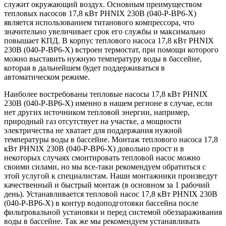
служит окружающий воздух. Основным преимуществом
тепловых насосов 17,8 кВт PHNIX 230В (040-P-BP6-X)
является использованием титанового компрессора, что
значительно увеличивает срок его службы и максимально
повышает КПД. В корпус теплового насоса 17,8 кВт PHNIX
230В (040-P-BP6-X) встроен термостат, при помощи которого
можно выставить нужную температуру воды в бассейне,
которая в дальнейшем будет поддерживаться в
автоматическом режиме.
Наиболее востребованы тепловые насосы 17,8 кВт PHNIX
230В (040-P-BP6-X) именно в нашем регионе в случае, если
нет других источником тепловой энергии, например,
природный газ отсутствует на участке, а мощности
электричества не хватает для поддержания нужной
температуры воды в бассейне. Монтаж теплового насоса 17,8
кВт PHNIX 230В (040-P-BP6-X) довольно прост и в
некоторых случаях смонтировать тепловой насос можно
своими силами, но мы все-таки рекомендуем обратиться с
этой услугой к специалистам. Наши монтажники произведут
качественный и быстрый монтаж (в основном за 1 рабочий
день). Устанавливается тепловой насос 17,8 кВт PHNIX 230В
(040-P-BP6-X) в контур водоподготовки бассейна после
фильтровальной установки и перед системой обеззараживания
воды в бассейне. Так же мы рекомендуем устанавливать