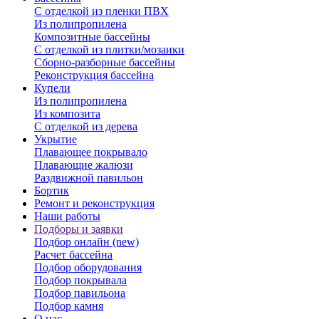
С отделкой из пленки ПВХ
Из полипропилена
Композитные бассейны
С отделкой из плитки/мозаики
Сборно-разборные бассейны
Реконструкция бассейна
Купели
Из полипропилена
Из композита
С отделкой из дерева
Укрытие
Плавающее покрывало
Плавающие жалюзи
Раздвижной павильон
Бортик
Ремонт и реконструкция
Наши работы
Подборы и заявки
Подбор онлайн (new)
Расчет бассейна
Подбор оборудования
Подбор покрывала
Подбор павильона
Подбор камня
О нас