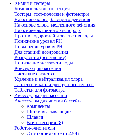
Химия и тестеры
Комплексная дезинфекция
Тестеры, тест-полоски и фотометры
На основе хлора, быстрого действия
На основе хлора, медленного действия
На основе активного кислорода
Против водорослей и зеленения воды
Понижение уровня РН
Повышение уровня РН
Для станций дозирования
Коагулянты (осветление)
Понижение жесткости воды
Консервация бассейна
Чистящие средства
Удаление и нейтрализация хлора
Таблетки и капли для ручного тестера
Таблетки для фотометра
Аксессуары для бассейна
Аксессуары для чистки бассейна
Комплекты
Щетки всасывающие
Шланги
Все категории (8)
Роботы-очистители
С питанием от сети 220В