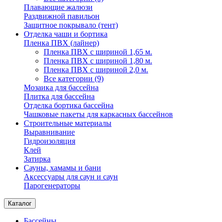
Плавающие жалюзи
Раздвижной павильон
Защитное покрывало (тент)
Отделка чаши и бортика
Пленка ПВХ (лайнер)
Пленка ПВХ с шириной 1,65 м.
Пленка ПВХ с шириной 1,80 м.
Пленка ПВХ с шириной 2,0 м.
Все категории (9)
Мозаика для бассейна
Плитка для бассейна
Отделка бортика бассейна
Чашковые пакеты для каркасных бассейнов
Строительные материалы
Выравнивание
Гидроизоляция
Клей
Затирка
Сауны, хамамы и бани
Аксессуары для саун и саун
Парогенераторы
Каталог
Бассейны