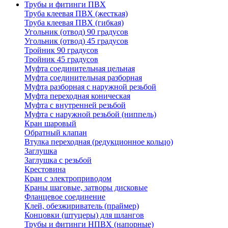
Трубы и фитинги ПВХ
Труба клеевая ПВХ (жесткая)
Труба клеевая ПВХ (гибкая)
Угольник (отвод) 90 градусов
Угольник (отвод) 45 градусов
Тройник 90 градусов
Тройник 45 градусов
Муфта соединительная цельная
Муфта соединительная разборная
Муфта разборная с наружной резьбой
Муфта переходная коническая
Муфта с внутренней резьбой
Муфта с наружной резьбой (ниппель)
Кран шаровый
Обратный клапан
Втулка переходная (редукционное кольцо)
Заглушка
Заглушка с резьбой
Крестовина
Кран с электроприводом
Краны шаговые, затворы дисковые
Фланцевое соединение
Клей, обезжириватель (праймер)
Концовки (штуцеры) для шлангов
Трубы и фитинги НПВХ (напорные)