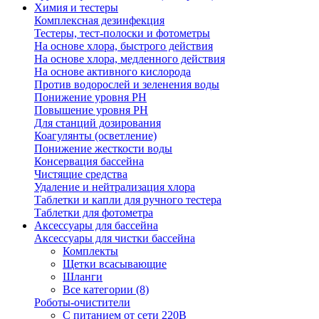
Химия и тестеры
Комплексная дезинфекция
Тестеры, тест-полоски и фотометры
На основе хлора, быстрого действия
На основе хлора, медленного действия
На основе активного кислорода
Против водорослей и зеленения воды
Понижение уровня РН
Повышение уровня РН
Для станций дозирования
Коагулянты (осветление)
Понижение жесткости воды
Консервация бассейна
Чистящие средства
Удаление и нейтрализация хлора
Таблетки и капли для ручного тестера
Таблетки для фотометра
Аксессуары для бассейна
Аксессуары для чистки бассейна
Комплекты
Щетки всасывающие
Шланги
Все категории (8)
Роботы-очистители
С питанием от сети 220В