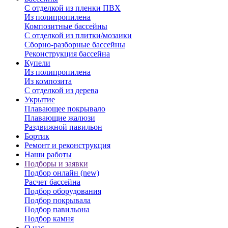
С отделкой из пленки ПВХ
Из полипропилена
Композитные бассейны
С отделкой из плитки/мозаики
Сборно-разборные бассейны
Реконструкция бассейна
Купели
Из полипропилена
Из композита
С отделкой из дерева
Укрытие
Плавающее покрывало
Плавающие жалюзи
Раздвижной павильон
Бортик
Ремонт и реконструкция
Наши работы
Подборы и заявки
Подбор онлайн (new)
Расчет бассейна
Подбор оборудования
Подбор покрывала
Подбор павильона
Подбор камня
О нас