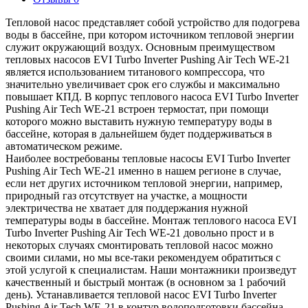
Тепловой насос представляет собой устройство для подогрева
воды в бассейне, при котором источником тепловой энергии
служит окружающий воздух. Основным преимуществом
тепловых насосов EVI Turbo Inverter Pushing Air Tech WE-21
является использованием титанового компрессора, что
значительно увеличивает срок его службы и максимально
повышает КПД. В корпус теплового насоса EVI Turbo Inverter
Pushing Air Tech WE-21 встроен термостат, при помощи
которого можно выставить нужную температуру воды в
бассейне, которая в дальнейшем будет поддерживаться в
автоматическом режиме.
Наиболее востребованы тепловые насосы EVI Turbo Inverter
Pushing Air Tech WE-21 именно в нашем регионе в случае,
если нет других источником тепловой энергии, например,
природный газ отсутствует на участке, а мощности
электричества не хватает для поддержания нужной
температуры воды в бассейне. Монтаж теплового насоса EVI
Turbo Inverter Pushing Air Tech WE-21 довольно прост и в
некоторых случаях смонтировать тепловой насос можно
своими силами, но мы все-таки рекомендуем обратиться с
этой услугой к специалистам. Наши монтажники произведут
качественный и быстрый монтаж (в основном за 1 рабочий
день). Устанавливается тепловой насос EVI Turbo Inverter
Pushing Air Tech WE-21 в контур водоподготовки бассейна