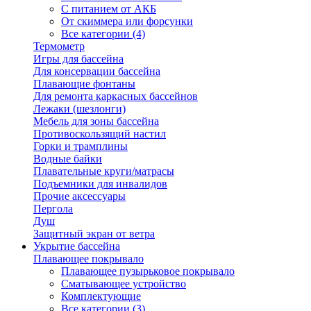
С питанием от АКБ
От скиммера или форсунки
Все категории (4)
Термометр
Игры для бассейна
Для консервации бассейна
Плавающие фонтаны
Для ремонта каркасных бассейнов
Лежаки (шезлонги)
Мебель для зоны бассейна
Противоскользящий настил
Горки и трамплины
Водные байки
Плавательные круги/матрасы
Подъемники для инвалидов
Прочие аксессуары
Пергола
Душ
Защитный экран от ветра
Укрытие бассейна
Плавающее покрывало
Плавающее пузырьковое покрывало
Сматывающее устройство
Комплектующие
Все категории (3)