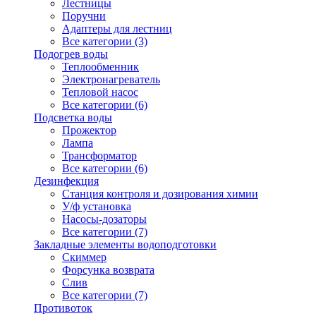
Лестницы
Поручни
Адаптеры для лестниц
Все категории (3)
Подогрев воды
Теплообменник
Электронагреватель
Тепловой насос
Все категории (6)
Подсветка воды
Прожектор
Лампа
Трансформатор
Все категории (6)
Дезинфекция
Станция контроля и дозирования химии
У/ф установка
Насосы-дозаторы
Все категории (7)
Закладные элементы водоподготовки
Скиммер
Форсунка возврата
Слив
Все категории (7)
Противоток