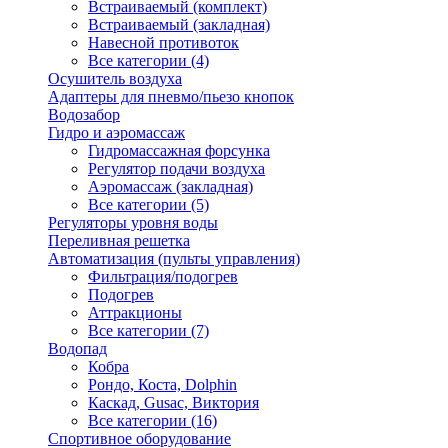
Встраиваемый (комплект)
Встраиваемый (закладная)
Навесной противоток
Все категории (4)
Осушитель воздуха
Адаптеры для пневмо/пьезо кнопок
Водозабор
Гидро и аэромассаж
Гидромассажная форсунка
Регулятор подачи воздуха
Аэромассаж (закладная)
Все категории (5)
Регуляторы уровня воды
Переливная решетка
Автоматизация (пульты управления)
Фильтрация/подогрев
Подогрев
Аттракционы
Все категории (7)
Водопад
Кобра
Рондо, Коста, Dolphin
Каскад, Gusac, Виктория
Все категории (16)
Спортивное оборудование