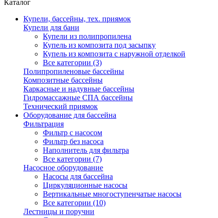
Каталог
Купели, бассейны, тех. приямок
Купели для бани
Купели из полипропилена
Купель из композита под засыпку
Купель из композита с наружной отделкой
Все категории (3)
Полипропиленовые бассейны
Композитные бассейны
Каркасные и надувные бассейны
Гидромассажные СПА бассейны
Технический приямок
Оборудование для бассейна
Фильтрация
Фильтр с насосом
Фильтр без насоса
Наполнитель для фильтра
Все категории (7)
Насосное оборудование
Насосы для бассейна
Циркуляционные насосы
Вертикальные многоступенчатые насосы
Все категории (10)
Лестницы и поручни