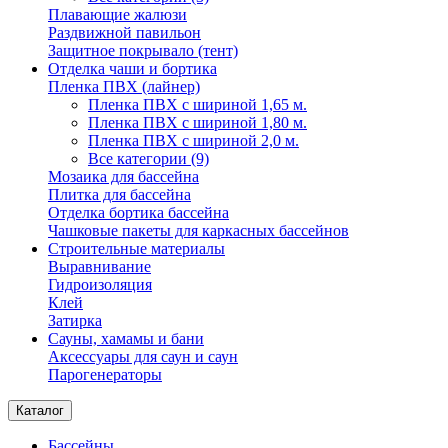
Плавающие жалюзи
Раздвижной павильон
Защитное покрывало (тент)
Отделка чаши и бортика
Пленка ПВХ (лайнер)
Пленка ПВХ с шириной 1,65 м.
Пленка ПВХ с шириной 1,80 м.
Пленка ПВХ с шириной 2,0 м.
Все категории (9)
Мозаика для бассейна
Плитка для бассейна
Отделка бортика бассейна
Чашковые пакеты для каркасных бассейнов
Строительные материалы
Выравнивание
Гидроизоляция
Клей
Затирка
Сауны, хамамы и бани
Аксессуары для саун и саун
Парогенераторы
Каталог
Бассейны