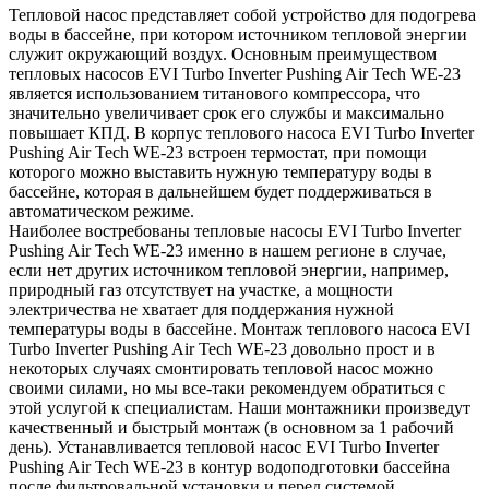
Тепловой насос представляет собой устройство для подогрева
воды в бассейне, при котором источником тепловой энергии
служит окружающий воздух. Основным преимуществом
тепловых насосов EVI Turbo Inverter Pushing Air Tech WE-23
является использованием титанового компрессора, что
значительно увеличивает срок его службы и максимально
повышает КПД. В корпус теплового насоса EVI Turbo Inverter
Pushing Air Tech WE-23 встроен термостат, при помощи
которого можно выставить нужную температуру воды в
бассейне, которая в дальнейшем будет поддерживаться в
автоматическом режиме.
Наиболее востребованы тепловые насосы EVI Turbo Inverter
Pushing Air Tech WE-23 именно в нашем регионе в случае,
если нет других источником тепловой энергии, например,
природный газ отсутствует на участке, а мощности
электричества не хватает для поддержания нужной
температуры воды в бассейне. Монтаж теплового насоса EVI
Turbo Inverter Pushing Air Tech WE-23 довольно прост и в
некоторых случаях смонтировать тепловой насос можно
своими силами, но мы все-таки рекомендуем обратиться с
этой услугой к специалистам. Наши монтажники произведут
качественный и быстрый монтаж (в основном за 1 рабочий
день). Устанавливается тепловой насос EVI Turbo Inverter
Pushing Air Tech WE-23 в контур водоподготовки бассейна
после фильтровальной установки и перед системой