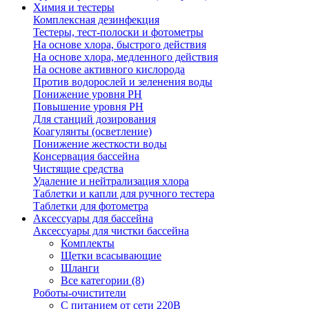
Химия и тестеры
Комплексная дезинфекция
Тестеры, тест-полоски и фотометры
На основе хлора, быстрого действия
На основе хлора, медленного действия
На основе активного кислорода
Против водорослей и зеленения воды
Понижение уровня РН
Повышение уровня РН
Для станций дозирования
Коагулянты (осветление)
Понижение жесткости воды
Консервация бассейна
Чистящие средства
Удаление и нейтрализация хлора
Таблетки и капли для ручного тестера
Таблетки для фотометра
Аксессуары для бассейна
Аксессуары для чистки бассейна
Комплекты
Щетки всасывающие
Шланги
Все категории (8)
Роботы-очистители
С питанием от сети 220В