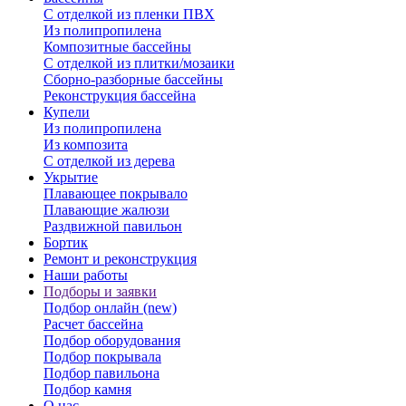
С отделкой из пленки ПВХ
Из полипропилена
Композитные бассейны
С отделкой из плитки/мозаики
Сборно-разборные бассейны
Реконструкция бассейна
Купели
Из полипропилена
Из композита
С отделкой из дерева
Укрытие
Плавающее покрывало
Плавающие жалюзи
Раздвижной павильон
Бортик
Ремонт и реконструкция
Наши работы
Подборы и заявки
Подбор онлайн (new)
Расчет бассейна
Подбор оборудования
Подбор покрывала
Подбор павильона
Подбор камня
О нас