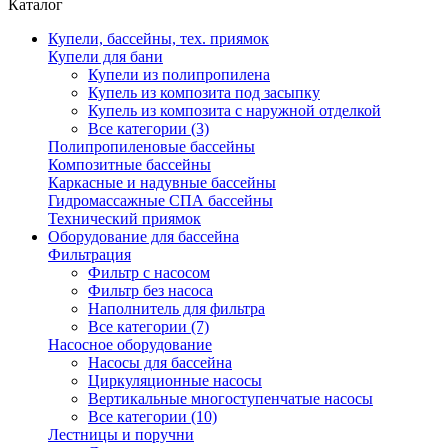
Каталог
Купели, бассейны, тех. приямок
Купели для бани
Купели из полипропилена
Купель из композита под засыпку
Купель из композита с наружной отделкой
Все категории (3)
Полипропиленовые бассейны
Композитные бассейны
Каркасные и надувные бассейны
Гидромассажные СПА бассейны
Технический приямок
Оборудование для бассейна
Фильтрация
Фильтр с насосом
Фильтр без насоса
Наполнитель для фильтра
Все категории (7)
Насосное оборудование
Насосы для бассейна
Циркуляционные насосы
Вертикальные многоступенчатые насосы
Все категории (10)
Лестницы и поручни