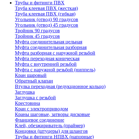
Трубы и фитинги ПВХ
Труба клеевая ПВХ (жесткая)
Труба клеевая ПВХ (гибкая)
Угольник (отвод) 90 градусов
Угольник (отвод) 45 градусов
Тройник 90 градусов
Тройник 45 градусов
Муфта соединительная цельная
Муфта соединительная разборная
Муфта разборная с наружной резьбой
Муфта переходная коническая
Муфта с внутренней резьбой
Муфта с наружной резьбой (ниппель)
Кран шаровый
Обратный клапан
Втулка переходная (редукционное кольцо)
Заглушка
Заглушка с резьбой
Крестовина
Кран с электроприводом
Краны шаговые, затворы дисковые
Фланцевое соединение
Клей, обезжириватель (праймер)
Концовки (штуцеры) для шлангов
Трубы и фитинги НПВХ (напорные)