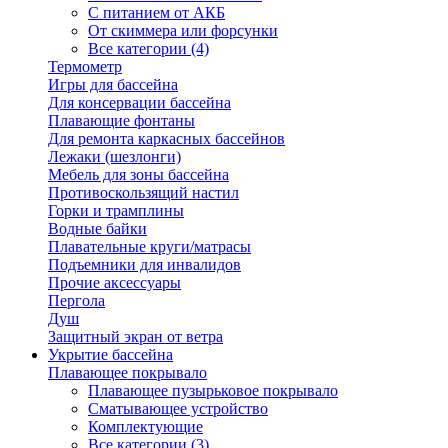
С питанием от АКБ
От скиммера или форсунки
Все категории (4)
Термометр
Игры для бассейна
Для консервации бассейна
Плавающие фонтаны
Для ремонта каркасных бассейнов
Лежаки (шезлонги)
Мебель для зоны бассейна
Противоскользящий настил
Горки и трамплины
Водные байки
Плавательные круги/матрасы
Подъемники для инвалидов
Прочие аксессуары
Пергола
Душ
Защитный экран от ветра
Укрытие бассейна
Плавающее покрывало
Плавающее пузырьковое покрывало
Сматывающее устройство
Комплектующие
Все категории (3)