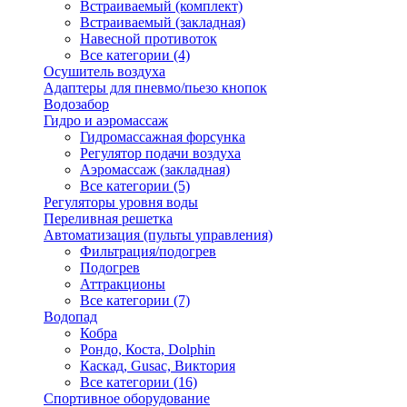
Встраиваемый (комплект)
Встраиваемый (закладная)
Навесной противоток
Все категории (4)
Осушитель воздуха
Адаптеры для пневмо/пьезо кнопок
Водозабор
Гидро и аэромассаж
Гидромассажная форсунка
Регулятор подачи воздуха
Аэромассаж (закладная)
Все категории (5)
Регуляторы уровня воды
Переливная решетка
Автоматизация (пульты управления)
Фильтрация/подогрев
Подогрев
Аттракционы
Все категории (7)
Водопад
Кобра
Рондо, Коста, Dolphin
Каскад, Gusac, Виктория
Все категории (16)
Спортивное оборудование