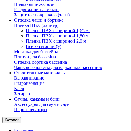
Плавающие жалюзи
Раздвижной павильон
Защитное покрывало (тент)
Отделка чаши и бортика
Пленка ПВХ (лайнер)
Пленка ПВХ с шириной 1,65 м.
Пленка ПВХ с шириной 1,80 м.
Пленка ПВХ с шириной 2,0 м.
Все категории (9)
Мозаика для бассейна
Плитка для бассейна
Отделка бортика бассейна
Чашковые пакеты для каркасных бассейнов
Строительные материалы
Выравнивание
Гидроизоляция
Клей
Затирка
Сауны, хамамы и бани
Аксессуары для саун и саун
Парогенераторы
Каталог
Бассейны