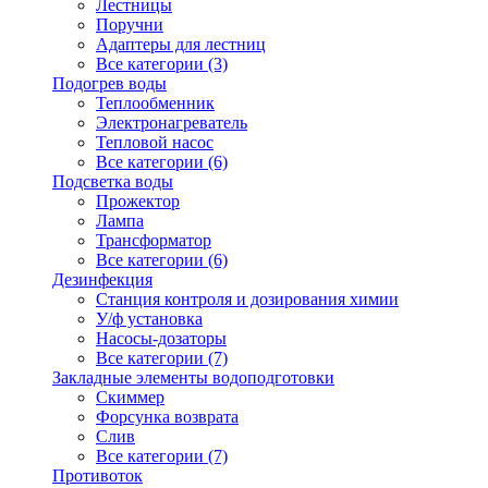
Лестницы
Поручни
Адаптеры для лестниц
Все категории (3)
Подогрев воды
Теплообменник
Электронагреватель
Тепловой насос
Все категории (6)
Подсветка воды
Прожектор
Лампа
Трансформатор
Все категории (6)
Дезинфекция
Станция контроля и дозирования химии
У/ф установка
Насосы-дозаторы
Все категории (7)
Закладные элементы водоподготовки
Скиммер
Форсунка возврата
Слив
Все категории (7)
Противоток