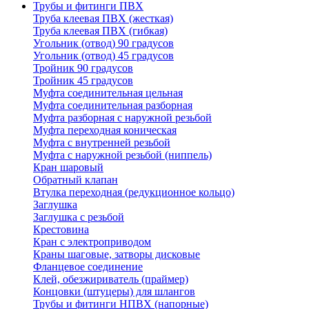
Трубы и фитинги ПВХ
Труба клеевая ПВХ (жесткая)
Труба клеевая ПВХ (гибкая)
Угольник (отвод) 90 градусов
Угольник (отвод) 45 градусов
Тройник 90 градусов
Тройник 45 градусов
Муфта соединительная цельная
Муфта соединительная разборная
Муфта разборная с наружной резьбой
Муфта переходная коническая
Муфта с внутренней резьбой
Муфта с наружной резьбой (ниппель)
Кран шаровый
Обратный клапан
Втулка переходная (редукционное кольцо)
Заглушка
Заглушка с резьбой
Крестовина
Кран с электроприводом
Краны шаговые, затворы дисковые
Фланцевое соединение
Клей, обезжириватель (праймер)
Концовки (штуцеры) для шлангов
Трубы и фитинги НПВХ (напорные)