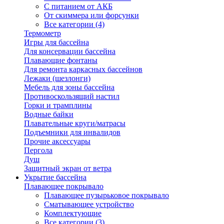
С питанием от АКБ
От скиммера или форсунки
Все категории (4)
Термометр
Игры для бассейна
Для консервации бассейна
Плавающие фонтаны
Для ремонта каркасных бассейнов
Лежаки (шезлонги)
Мебель для зоны бассейна
Противоскользящий настил
Горки и трамплины
Водные байки
Плавательные круги/матрасы
Подъемники для инвалидов
Прочие аксессуары
Пергола
Душ
Защитный экран от ветра
Укрытие бассейна
Плавающее покрывало
Плавающее пузырьковое покрывало
Сматывающее устройство
Комплектующие
Все категории (3)