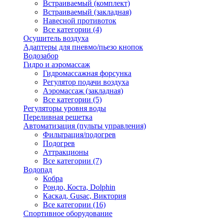
Встраиваемый (комплект)
Встраиваемый (закладная)
Навесной противоток
Все категории (4)
Осушитель воздуха
Адаптеры для пневмо/пьезо кнопок
Водозабор
Гидро и аэромассаж
Гидромассажная форсунка
Регулятор подачи воздуха
Аэромассаж (закладная)
Все категории (5)
Регуляторы уровня воды
Переливная решетка
Автоматизация (пульты управления)
Фильтрация/подогрев
Подогрев
Аттракционы
Все категории (7)
Водопад
Кобра
Рондо, Коста, Dolphin
Каскад, Gusac, Виктория
Все категории (16)
Спортивное оборудование