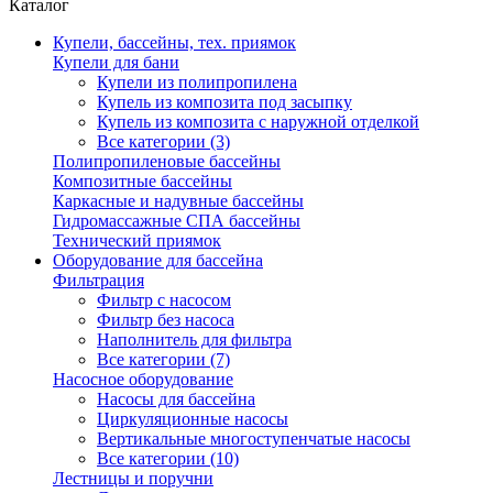
Каталог
Купели, бассейны, тех. приямок
Купели для бани
Купели из полипропилена
Купель из композита под засыпку
Купель из композита с наружной отделкой
Все категории (3)
Полипропиленовые бассейны
Композитные бассейны
Каркасные и надувные бассейны
Гидромассажные СПА бассейны
Технический приямок
Оборудование для бассейна
Фильтрация
Фильтр с насосом
Фильтр без насоса
Наполнитель для фильтра
Все категории (7)
Насосное оборудование
Насосы для бассейна
Циркуляционные насосы
Вертикальные многоступенчатые насосы
Все категории (10)
Лестницы и поручни