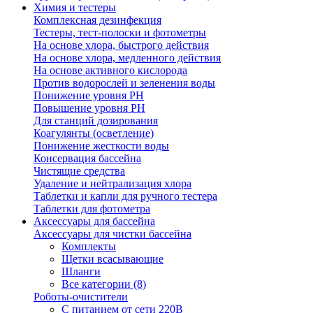
Химия и тестеры
Комплексная дезинфекция
Тестеры, тест-полоски и фотометры
На основе хлора, быстрого действия
На основе хлора, медленного действия
На основе активного кислорода
Против водорослей и зеленения воды
Понижение уровня РН
Повышение уровня РН
Для станций дозирования
Коагулянты (осветление)
Понижение жесткости воды
Консервация бассейна
Чистящие средства
Удаление и нейтрализация хлора
Таблетки и капли для ручного тестера
Таблетки для фотометра
Аксессуары для бассейна
Аксессуары для чистки бассейна
Комплекты
Щетки всасывающие
Шланги
Все категории (8)
Роботы-очистители
С питанием от сети 220В