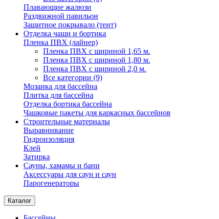
Плавающие жалюзи
Раздвижной павильон
Защитное покрывало (тент)
Отделка чаши и бортика
Пленка ПВХ (лайнер)
Пленка ПВХ с шириной 1,65 м.
Пленка ПВХ с шириной 1,80 м.
Пленка ПВХ с шириной 2,0 м.
Все категории (9)
Мозаика для бассейна
Плитка для бассейна
Отделка бортика бассейна
Чашковые пакеты для каркасных бассейнов
Строительные материалы
Выравнивание
Гидроизоляция
Клей
Затирка
Сауны, хамамы и бани
Аксессуары для саун и саун
Парогенераторы
Каталог
Бассейны