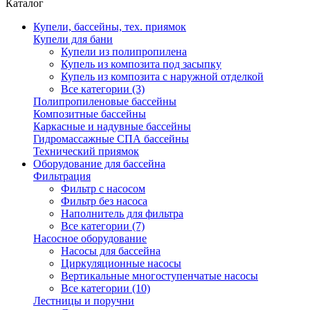
Каталог
Купели, бассейны, тех. приямок
Купели для бани
Купели из полипропилена
Купель из композита под засыпку
Купель из композита с наружной отделкой
Все категории (3)
Полипропиленовые бассейны
Композитные бассейны
Каркасные и надувные бассейны
Гидромассажные СПА бассейны
Технический приямок
Оборудование для бассейна
Фильтрация
Фильтр с насосом
Фильтр без насоса
Наполнитель для фильтра
Все категории (7)
Насосное оборудование
Насосы для бассейна
Циркуляционные насосы
Вертикальные многоступенчатые насосы
Все категории (10)
Лестницы и поручни