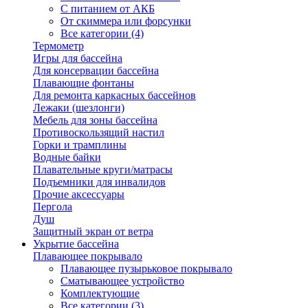
С питанием от АКБ
От скиммера или форсунки
Все категории (4)
Термометр
Игры для бассейна
Для консервации бассейна
Плавающие фонтаны
Для ремонта каркасных бассейнов
Лежаки (шезлонги)
Мебель для зоны бассейна
Противоскользящий настил
Горки и трамплины
Водные байки
Плавательные круги/матрасы
Подъемники для инвалидов
Прочие аксессуары
Пергола
Душ
Защитный экран от ветра
Укрытие бассейна
Плавающее покрывало
Плавающее пузырьковое покрывало
Сматывающее устройство
Комплектующие
Все категории (3)