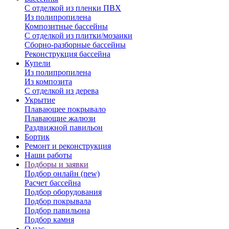
С отделкой из пленки ПВХ
Из полипропилена
Композитные бассейны
С отделкой из плитки/мозаики
Сборно-разборные бассейны
Реконструкция бассейна
Купели
Из полипропилена
Из композита
С отделкой из дерева
Укрытие
Плавающее покрывало
Плавающие жалюзи
Раздвижной павильон
Бортик
Ремонт и реконструкция
Наши работы
Подборы и заявки
Подбор онлайн (new)
Расчет бассейна
Подбор оборудования
Подбор покрывала
Подбор павильона
Подбор камня
О нас