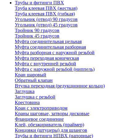
Трубы и фитинги ПВХ
Труба клеевая ПВХ (жесткая)
Труба клеевая ПВХ (гибкая)
Угольник (отвод) 90 градусов
Угольник (отвод) 45 градусов
Тройник 90 градусов
Тройник 45 градусов
Муфта соединительная цельная
Муфта соединительная разборная
Муфта разборная с наружной резьбой
Муфта переходная коническая
Муфта с внутренней резьбой
Муфта с наружной резьбой (ниппель)
Кран шаровый
Обратный клапан
Втулка переходная (редукционное кольцо)
Заглушка
Заглушка с резьбой
Крестовина
Кран с электроприводом
Краны шаговые, затворы дисковые
Фланцевое соединение
Клей, обезжириватель (праймер)
Концовки (штуцеры) для шлангов
Трубы и фитинги НПВХ (напорные)