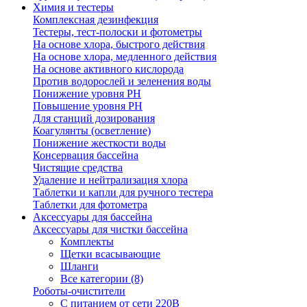
Химия и тестеры
Комплексная дезинфекция
Тестеры, тест-полоски и фотометры
На основе хлора, быстрого действия
На основе хлора, медленного действия
На основе активного кислорода
Против водорослей и зеленения воды
Понижение уровня РН
Повышение уровня РН
Для станций дозирования
Коагулянты (осветление)
Понижение жесткости воды
Консервация бассейна
Чистящие средства
Удаление и нейтрализация хлора
Таблетки и капли для ручного тестера
Таблетки для фотометра
Аксессуары для бассейна
Аксессуары для чистки бассейна
Комплекты
Щетки всасывающие
Шланги
Все категории (8)
Роботы-очистители
С питанием от сети 220В