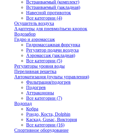
Встраиваемый (комплект)
Встраиваемый (закладная)
Навесной противоток
Все категории (4)
Осушитель воздуха
Адаптеры для пневмо/пьезо кнопок
Водозабор
Гидро и аэромассаж
Гидромассажная форсунка
Регулятор подачи воздуха
Аэромассаж (закладная)
Все категории (5)
Регуляторы уровня воды
Переливная решетка
Автоматизация (пульты управления)
Фильтрация/подогрев
Подогрев
Аттракционы
Все категории (7)
Водопад
Кобра
Рондо, Коста, Dolphin
Каскад, Gusac, Виктория
Все категории (16)
Спортивное оборудование