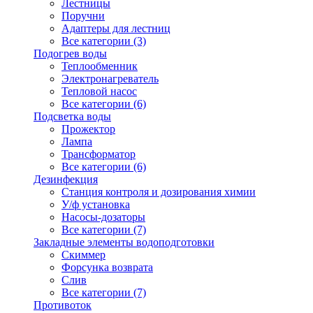
Лестницы
Поручни
Адаптеры для лестниц
Все категории (3)
Подогрев воды
Теплообменник
Электронагреватель
Тепловой насос
Все категории (6)
Подсветка воды
Прожектор
Лампа
Трансформатор
Все категории (6)
Дезинфекция
Станция контроля и дозирования химии
У/ф установка
Насосы-дозаторы
Все категории (7)
Закладные элементы водоподготовки
Скиммер
Форсунка возврата
Слив
Все категории (7)
Противоток