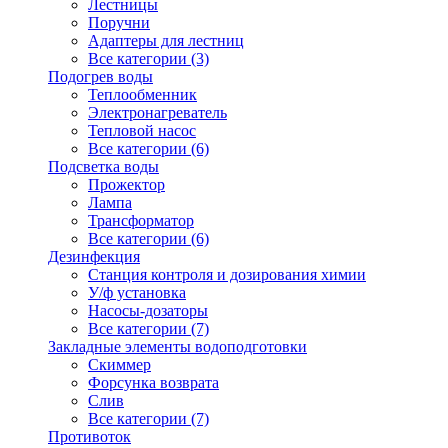
Лестницы
Поручни
Адаптеры для лестниц
Все категории (3)
Подогрев воды
Теплообменник
Электронагреватель
Тепловой насос
Все категории (6)
Подсветка воды
Прожектор
Лампа
Трансформатор
Все категории (6)
Дезинфекция
Станция контроля и дозирования химии
У/ф установка
Насосы-дозаторы
Все категории (7)
Закладные элементы водоподготовки
Скиммер
Форсунка возврата
Слив
Все категории (7)
Противоток