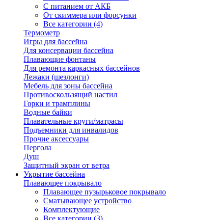
С питанием от АКБ
От скиммера или форсунки
Все категории (4)
Термометр
Игры для бассейна
Для консервации бассейна
Плавающие фонтаны
Для ремонта каркасных бассейнов
Лежаки (шезлонги)
Мебель для зоны бассейна
Противоскользящий настил
Горки и трамплины
Водные байки
Плавательные круги/матрасы
Подъемники для инвалидов
Прочие аксессуары
Пергола
Душ
Защитный экран от ветра
Укрытие бассейна
Плавающее покрывало
Плавающее пузырьковое покрывало
Сматывающее устройство
Комплектующие
Все категории (3)