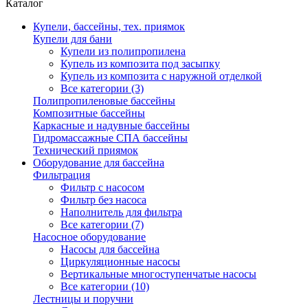
Каталог
Купели, бассейны, тех. приямок
Купели для бани
Купели из полипропилена
Купель из композита под засыпку
Купель из композита с наружной отделкой
Все категории (3)
Полипропиленовые бассейны
Композитные бассейны
Каркасные и надувные бассейны
Гидромассажные СПА бассейны
Технический приямок
Оборудование для бассейна
Фильтрация
Фильтр с насосом
Фильтр без насоса
Наполнитель для фильтра
Все категории (7)
Насосное оборудование
Насосы для бассейна
Циркуляционные насосы
Вертикальные многоступенчатые насосы
Все категории (10)
Лестницы и поручни