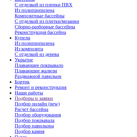
С отделкой из пленки ПВХ
Из полипропилена
Композитные бассейны
С отделкой из плитки/мозаики
Сборно-разборные бассейны
Реконструкция бассейна
Купели
Из полипропилена
Из композита
С отделкой из дерева
Укрытие
Плавающее покрывало
Плавающие жалюзи
Раздвижной павильон
Бортик
Ремонт и реконструкция
Наши работы
Подборы и заявки
Подбор онлайн (new)
Расчет бассейна
Подбор оборудования
Подбор покрывала
Подбор павильона
Подбор камня
О нас