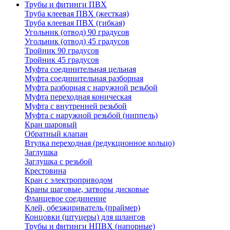
Трубы и фитинги ПВХ
Труба клеевая ПВХ (жесткая)
Труба клеевая ПВХ (гибкая)
Угольник (отвод) 90 градусов
Угольник (отвод) 45 градусов
Тройник 90 градусов
Тройник 45 градусов
Муфта соединительная цельная
Муфта соединительная разборная
Муфта разборная с наружной резьбой
Муфта переходная коническая
Муфта с внутренней резьбой
Муфта с наружной резьбой (ниппель)
Кран шаровый
Обратный клапан
Втулка переходная (редукционное кольцо)
Заглушка
Заглушка с резьбой
Крестовина
Кран с электроприводом
Краны шаговые, затворы дисковые
Фланцевое соединение
Клей, обезжириватель (праймер)
Концовки (штуцеры) для шлангов
Трубы и фитинги НПВХ (напорные)