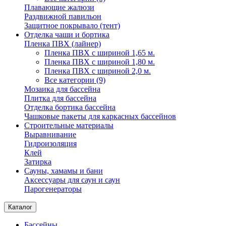
Плавающие жалюзи
Раздвижной павильон
Защитное покрывало (тент)
Отделка чаши и бортика
Пленка ПВХ (лайнер)
Пленка ПВХ с шириной 1,65 м.
Пленка ПВХ с шириной 1,80 м.
Пленка ПВХ с шириной 2,0 м.
Все категории (9)
Мозаика для бассейна
Плитка для бассейна
Отделка бортика бассейна
Чашковые пакеты для каркасных бассейнов
Строительные материалы
Выравнивание
Гидроизоляция
Клей
Затирка
Сауны, хамамы и бани
Аксессуары для саун и саун
Парогенераторы
Каталог
Бассейны