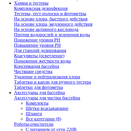
Химия и тестеры
Комплексная дезинфекция
Тестеры, тест-полоски и фотометры
На основе хлора, быстрого действия
На основе хлора, медленного действия
На основе активного кислорода
Против водорослей и зеленения воды
Понижение уровня РН
Повышение уровня РН
Для станций дозирования
Коагулянты (осветление)
Понижение жесткости воды
Консервация бассейна
Чистящие средства
Удаление и нейтрализация хлора
Таблетки и капли для ручного тестера
Таблетки для фотометра
Аксессуары для бассейна
Аксессуары для чистки бассейна
Комплекты
Щетки всасывающие
Шланги
Все категории (8)
Роботы-очистители
С питанием от сети 220В