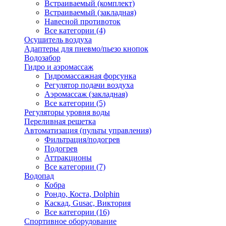
Встраиваемый (комплект)
Встраиваемый (закладная)
Навесной противоток
Все категории (4)
Осушитель воздуха
Адаптеры для пневмо/пьезо кнопок
Водозабор
Гидро и аэромассаж
Гидромассажная форсунка
Регулятор подачи воздуха
Аэромассаж (закладная)
Все категории (5)
Регуляторы уровня воды
Переливная решетка
Автоматизация (пульты управления)
Фильтрация/подогрев
Подогрев
Аттракционы
Все категории (7)
Водопад
Кобра
Рондо, Коста, Dolphin
Каскад, Gusac, Виктория
Все категории (16)
Спортивное оборудование