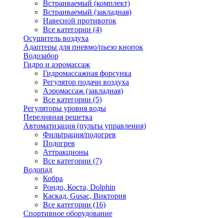
Встраиваемый (комплект)
Встраиваемый (закладная)
Навесной противоток
Все категории (4)
Осушитель воздуха
Адаптеры для пневмо/пьезо кнопок
Водозабор
Гидро и аэромассаж
Гидромассажная форсунка
Регулятор подачи воздуха
Аэромассаж (закладная)
Все категории (5)
Регуляторы уровня воды
Переливная решетка
Автоматизация (пульты управления)
Фильтрация/подогрев
Подогрев
Аттракционы
Все категории (7)
Водопад
Кобра
Рондо, Коста, Dolphin
Каскад, Gusac, Виктория
Все категории (16)
Спортивное оборудование