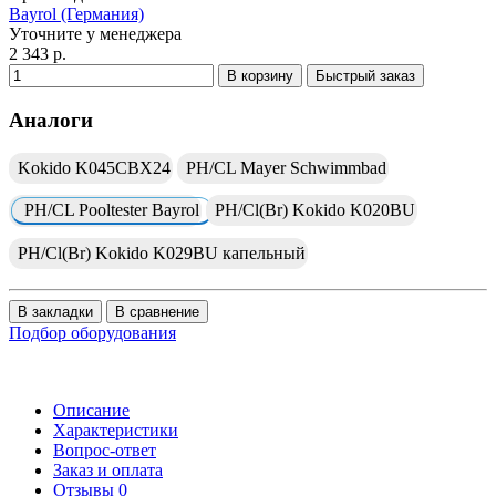
Bayrol (Германия)
Уточните у менеджера
2 343 р.
В корзину
Быстрый заказ
Аналоги
Kokido K045CBX24
PH/CL Mayer Schwimmbad
PH/CL Pooltester Bayrol
PH/Cl(Br) Kokido K020BU
PH/Cl(Br) Kokido K029BU капельный
В закладки
В сравнение
Подбор оборудования
Описание
Характеристики
Вопрос-ответ
Заказ и оплата
Отзывы
0