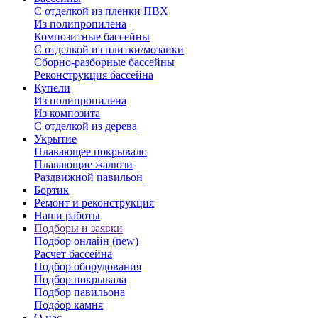
С отделкой из пленки ПВХ
Из полипропилена
Композитные бассейны
С отделкой из плитки/мозаики
Сборно-разборные бассейны
Реконструкция бассейна
Купели
Из полипропилена
Из композита
С отделкой из дерева
Укрытие
Плавающее покрывало
Плавающие жалюзи
Раздвижной павильон
Бортик
Ремонт и реконструкция
Наши работы
Подборы и заявки
Подбор онлайн (new)
Расчет бассейна
Подбор оборудования
Подбор покрывала
Подбор павильона
Подбор камня
О нас