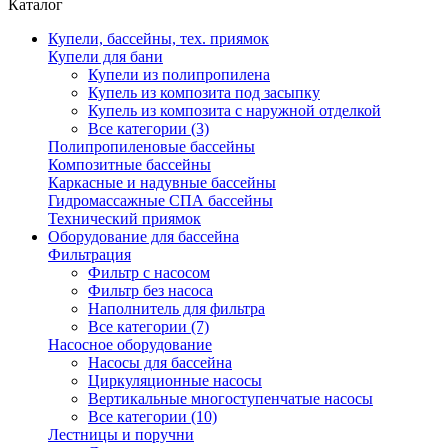
Каталог
Купели, бассейны, тех. приямок
Купели для бани
Купели из полипропилена
Купель из композита под засыпку
Купель из композита с наружной отделкой
Все категории (3)
Полипропиленовые бассейны
Композитные бассейны
Каркасные и надувные бассейны
Гидромассажные СПА бассейны
Технический приямок
Оборудование для бассейна
Фильтрация
Фильтр с насосом
Фильтр без насоса
Наполнитель для фильтра
Все категории (7)
Насосное оборудование
Насосы для бассейна
Циркуляционные насосы
Вертикальные многоступенчатые насосы
Все категории (10)
Лестницы и поручни