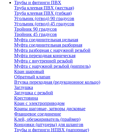
Трубы и фитинги ПВХ
Труба клеевая ПВХ (жесткая)
Труба клеевая ПВХ (гибкая)
Угольник (отвод) 90 градусов
Угольник (отвод) 45 градусов
Тройник 90 градусов
Тройник 45 градусов
Муфта соединительная цельная
Муфта соединительная разборная
Муфта разборная с наружной резьбой
Муфта переходная коническая
Муфта с внутренней резьбой
Муфта с наружной резьбой (ниппель)
Кран шаровый
Обратный клапан
Втулка переходная (редукционное кольцо)
Заглушка
Заглушка с резьбой
Крестовина
Кран с электроприводом
Краны шаговые, затворы дисковые
Фланцевое соединение
Клей, обезжириватель (праймер)
Концовки (штуцеры) для шлангов
Трубы и фитинги НПВХ (напорные)