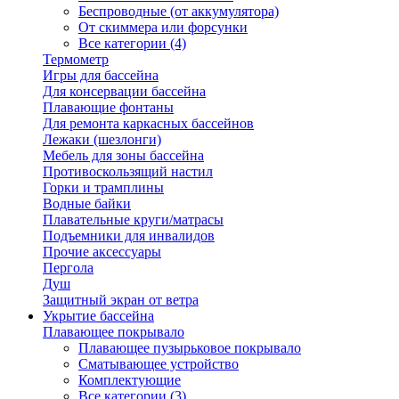
Беспроводные (от аккумулятора)
От скиммера или форсунки
Все категории (4)
Термометр
Игры для бассейна
Для консервации бассейна
Плавающие фонтаны
Для ремонта каркасных бассейнов
Лежаки (шезлонги)
Мебель для зоны бассейна
Противоскользящий настил
Горки и трамплины
Водные байки
Плавательные круги/матрасы
Подъемники для инвалидов
Прочие аксессуары
Пергола
Душ
Защитный экран от ветра
Укрытие бассейна
Плавающее покрывало
Плавающее пузырьковое покрывало
Сматывающее устройство
Комплектующие
Все категории (3)