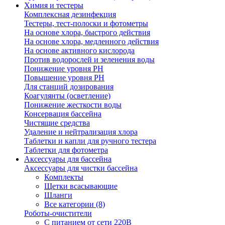
Химия и тестеры
Комплексная дезинфекция
Тестеры, тест-полоски и фотометры
На основе хлора, быстрого действия
На основе хлора, медленного действия
На основе активного кислорода
Против водорослей и зеленения воды
Понижение уровня РН
Повышение уровня РН
Для станций дозирования
Коагулянты (осветление)
Понижение жесткости воды
Консервация бассейна
Чистящие средства
Удаление и нейтрализация хлора
Таблетки и капли для ручного тестера
Таблетки для фотометра
Аксессуары для бассейна
Аксессуары для чистки бассейна
Комплекты
Щетки всасывающие
Шланги
Все категории (8)
Роботы-очистители
С питанием от сети 220В