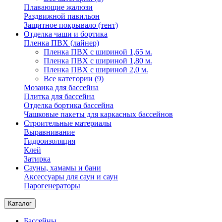
Плавающие жалюзи
Раздвижной павильон
Защитное покрывало (тент)
Отделка чаши и бортика
Пленка ПВХ (лайнер)
Пленка ПВХ с шириной 1,65 м.
Пленка ПВХ с шириной 1,80 м.
Пленка ПВХ с шириной 2,0 м.
Все категории (9)
Мозаика для бассейна
Плитка для бассейна
Отделка бортика бассейна
Чашковые пакеты для каркасных бассейнов
Строительные материалы
Выравнивание
Гидроизоляция
Клей
Затирка
Сауны, хамамы и бани
Аксессуары для саун и саун
Парогенераторы
Каталог
Бассейны