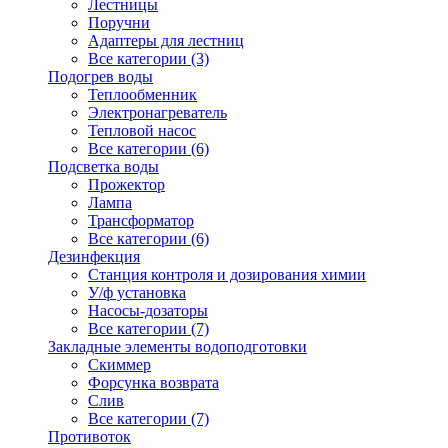
Лестницы
Поручни
Адаптеры для лестниц
Все категории (3)
Подогрев воды
Теплообменник
Электронагреватель
Тепловой насос
Все категории (6)
Подсветка воды
Прожектор
Лампа
Трансформатор
Все категории (6)
Дезинфекция
Станция контроля и дозирования химии
У/ф установка
Насосы-дозаторы
Все категории (7)
Закладные элементы водоподготовки
Скиммер
Форсунка возврата
Слив
Все категории (7)
Противоток