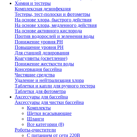
Химия и тестеры
Комплексная дезинфекция
Тестеры, тест-полоски и фотометры
На основе хлора, быстрого действия
На основе хлора, медленного действия
На основе активного кислорода
Против водорослей и зеленения воды
Понижение уровня РН
Повышение уровня РН
Для станций дозирования
Коагулянты (осветление)
Понижение жесткости воды
Консервация бассейна
Чистящие средства
Удаление и нейтрализация хлора
Таблетки и капли для ручного тестера
Таблетки для фотометра
Аксессуары для бассейна
Аксессуары для чистки бассейна
Комплекты
Щетки всасывающие
Шланги
Все категории (8)
Роботы-очистители
С питанием от сети 220В