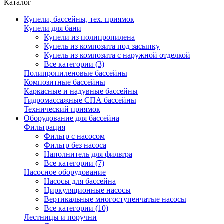
Каталог
Купели, бассейны, тех. приямок
Купели для бани
Купели из полипропилена
Купель из композита под засыпку
Купель из композита с наружной отделкой
Все категории (3)
Полипропиленовые бассейны
Композитные бассейны
Каркасные и надувные бассейны
Гидромассажные СПА бассейны
Технический приямок
Оборудование для бассейна
Фильтрация
Фильтр с насосом
Фильтр без насоса
Наполнитель для фильтра
Все категории (7)
Насосное оборудование
Насосы для бассейна
Циркуляционные насосы
Вертикальные многоступенчатые насосы
Все категории (10)
Лестницы и поручни