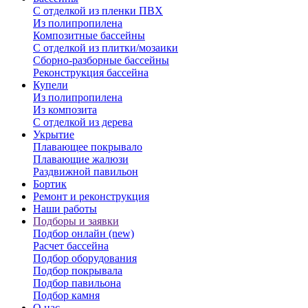
С отделкой из пленки ПВХ
Из полипропилена
Композитные бассейны
С отделкой из плитки/мозаики
Сборно-разборные бассейны
Реконструкция бассейна
Купели
Из полипропилена
Из композита
С отделкой из дерева
Укрытие
Плавающее покрывало
Плавающие жалюзи
Раздвижной павильон
Бортик
Ремонт и реконструкция
Наши работы
Подборы и заявки
Подбор онлайн (new)
Расчет бассейна
Подбор оборудования
Подбор покрывала
Подбор павильона
Подбор камня
О нас