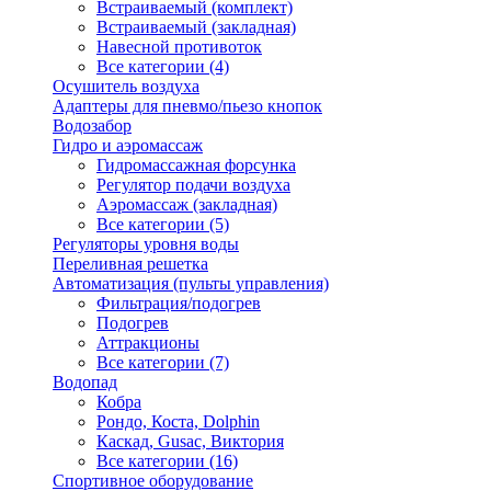
Встраиваемый (комплект)
Встраиваемый (закладная)
Навесной противоток
Все категории (4)
Осушитель воздуха
Адаптеры для пневмо/пьезо кнопок
Водозабор
Гидро и аэромассаж
Гидромассажная форсунка
Регулятор подачи воздуха
Аэромассаж (закладная)
Все категории (5)
Регуляторы уровня воды
Переливная решетка
Автоматизация (пульты управления)
Фильтрация/подогрев
Подогрев
Аттракционы
Все категории (7)
Водопад
Кобра
Рондо, Коста, Dolphin
Каскад, Gusac, Виктория
Все категории (16)
Спортивное оборудование