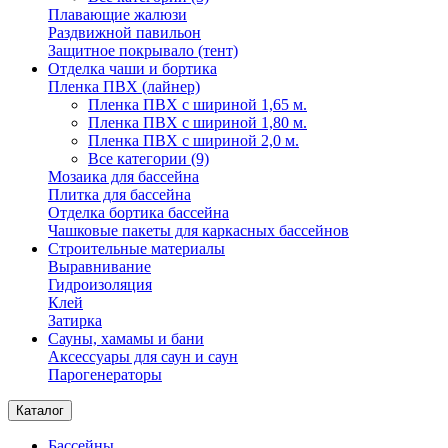
Плавающие жалюзи
Раздвижной павильон
Защитное покрывало (тент)
Отделка чаши и бортика
Пленка ПВХ (лайнер)
Пленка ПВХ с шириной 1,65 м.
Пленка ПВХ с шириной 1,80 м.
Пленка ПВХ с шириной 2,0 м.
Все категории (9)
Мозаика для бассейна
Плитка для бассейна
Отделка бортика бассейна
Чашковые пакеты для каркасных бассейнов
Строительные материалы
Выравнивание
Гидроизоляция
Клей
Затирка
Сауны, хамамы и бани
Аксессуары для саун и саун
Парогенераторы
Каталог
Бассейны