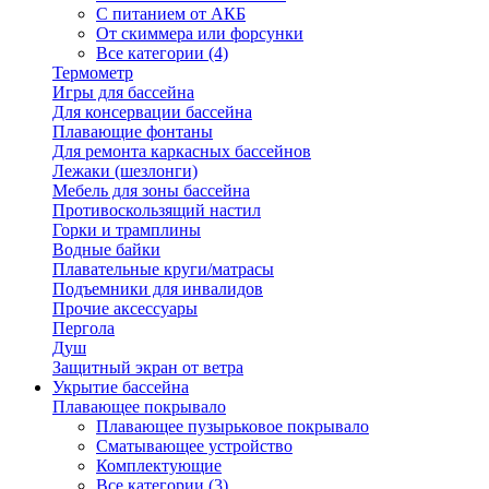
С питанием от АКБ
От скиммера или форсунки
Все категории (4)
Термометр
Игры для бассейна
Для консервации бассейна
Плавающие фонтаны
Для ремонта каркасных бассейнов
Лежаки (шезлонги)
Мебель для зоны бассейна
Противоскользящий настил
Горки и трамплины
Водные байки
Плавательные круги/матрасы
Подъемники для инвалидов
Прочие аксессуары
Пергола
Душ
Защитный экран от ветра
Укрытие бассейна
Плавающее покрывало
Плавающее пузырьковое покрывало
Сматывающее устройство
Комплектующие
Все категории (3)