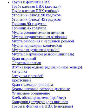
Трубы и фитинги ПВХ
Труба клеевая ПВХ (жесткая)
Труба клеевая ПВХ (гибкая)
Угольник (отвод) 90 градусов
Угольник (отвод) 45 градусов
Тройник 90 градусов
Тройник 45 градусов
Муфта соединительная цельная
Муфта соединительная разборная
Муфта разборная с наружной резьбой
Муфта переходная коническая
Муфта с внутренней резьбой
Муфта с наружной резьбой (ниппель)
Кран шаровый
Обратный клапан
Втулка переходная (редукционное кольцо)
Заглушка
Заглушка с резьбой
Крестовина
Кран с электроприводом
Краны шаговые, затворы дисковые
Фланцевое соединение
Клей, обезжириватель (праймер)
Концовки (штуцеры) для шлангов
Трубы и фитинги НПВХ (напорные)