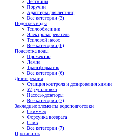
Лестницы
Поручни
Адаптеры для лестниц
Все категории (3)
Подогрев воды
Теплообменник
Электронагреватель
Тепловой насос
Все категории (6)
Подсветка воды
Прожектор
Лампа
Трансформатор
Все категории (6)
Дезинфекция
Станция контроля и дозирования химии
У/ф установка
Насосы-дозаторы
Все категории (7)
Закладные элементы водоподготовки
Скиммер
Форсунка возврата
Слив
Все категории (7)
Противоток