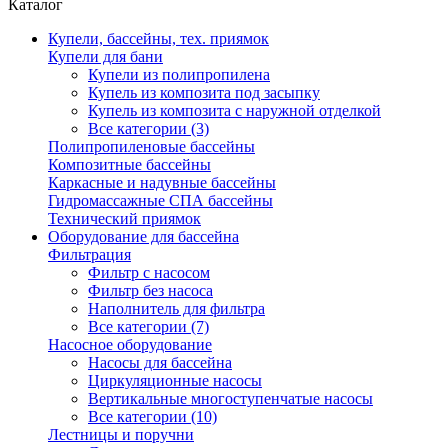
Каталог
Купели, бассейны, тех. приямок
Купели для бани
Купели из полипропилена
Купель из композита под засыпку
Купель из композита с наружной отделкой
Все категории (3)
Полипропиленовые бассейны
Композитные бассейны
Каркасные и надувные бассейны
Гидромассажные СПА бассейны
Технический приямок
Оборудование для бассейна
Фильтрация
Фильтр с насосом
Фильтр без насоса
Наполнитель для фильтра
Все категории (7)
Насосное оборудование
Насосы для бассейна
Циркуляционные насосы
Вертикальные многоступенчатые насосы
Все категории (10)
Лестницы и поручни