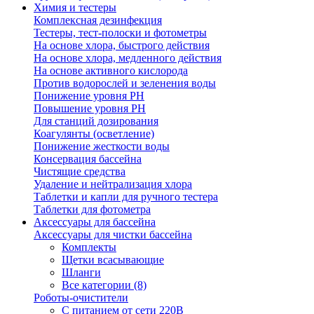
Химия и тестеры
Комплексная дезинфекция
Тестеры, тест-полоски и фотометры
На основе хлора, быстрого действия
На основе хлора, медленного действия
На основе активного кислорода
Против водорослей и зеленения воды
Понижение уровня РН
Повышение уровня РН
Для станций дозирования
Коагулянты (осветление)
Понижение жесткости воды
Консервация бассейна
Чистящие средства
Удаление и нейтрализация хлора
Таблетки и капли для ручного тестера
Таблетки для фотометра
Аксессуары для бассейна
Аксессуары для чистки бассейна
Комплекты
Щетки всасывающие
Шланги
Все категории (8)
Роботы-очистители
С питанием от сети 220В