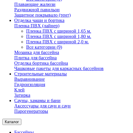
Плавающие жалюзи
Раздвижной павильон
Защитное покрывало (тент)
Отделка чаши и бортика
Пленка ПВХ (лайнер)
Пленка ПВХ с шириной 1,65 м.
Пленка ПВХ с шириной 1,80 м.
Пленка ПВХ с шириной 2,0 м.
Все категории (9)
Мозаика для бассейна
Плитка для бассейна
Отделка бортика бассейна
Чашковые пакеты для каркасных бассейнов
Строительные материалы
Выравнивание
Гидроизоляция
Клей
Затирка
Сауны, хамамы и бани
Аксессуары для саун и саун
Парогенераторы
Каталог
Бассейны