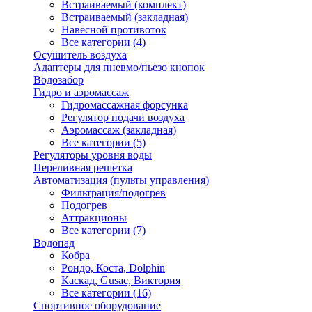
Встраиваемый (комплект)
Встраиваемый (закладная)
Навесной противоток
Все категории (4)
Осушитель воздуха
Адаптеры для пневмо/пьезо кнопок
Водозабор
Гидро и аэромассаж
Гидромассажная форсунка
Регулятор подачи воздуха
Аэромассаж (закладная)
Все категории (5)
Регуляторы уровня воды
Переливная решетка
Автоматизация (пульты управления)
Фильтрация/подогрев
Подогрев
Аттракционы
Все категории (7)
Водопад
Кобра
Рондо, Коста, Dolphin
Каскад, Gusac, Виктория
Все категории (16)
Спортивное оборудование