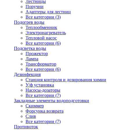
Лестницы
Поручни
Адаптеры для лестниц
Все категории (3)
Подогрев воды
Теплообменник
Электронагреватель
Тепловой насос
Все категории (6)
Подсветка воды
Прожектор
Лампа
Трансформатор
Все категории (6)
Дезинфекция
Станция контроля и дозирования химии
У/ф установка
Насосы-дозаторы
Все категории (7)
Закладные элементы водоподготовки
Скиммер
Форсунка возврата
Слив
Все категории (7)
Противоток