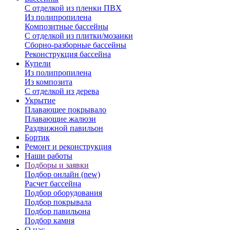
С отделкой из пленки ПВХ
Из полипропилена
Композитные бассейны
С отделкой из плитки/мозаики
Сборно-разборные бассейны
Реконструкция бассейна
Купели
Из полипропилена
Из композита
С отделкой из дерева
Укрытие
Плавающее покрывало
Плавающие жалюзи
Раздвижной павильон
Бортик
Ремонт и реконструкция
Наши работы
Подборы и заявки
Подбор онлайн (new)
Расчет бассейна
Подбор оборудования
Подбор покрывала
Подбор павильона
Подбор камня
О нас