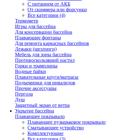
С питанием от АКБ
От скиммера или форсунки
Все категории (4)
Термометр
Игры для бассейна
Для консервации бассейна
Плавающие фонтаны
Для ремонта каркасных бассейнов
Лежаки (шезлонги)
Мебель для зоны бассейна
Противоскользящий настил
Горки и трамплины
Водные байки
Плавательные круги/матрасы
Подъемники для инвалидов
Прочие аксессуары
Пергола
Душ
Защитный экран от ветра
Укрытие бассейна
Плавающее покрывало
Плавающее пузырьковое покрывало
Сматывающее устройство
Комплектующие
Все категории (3)