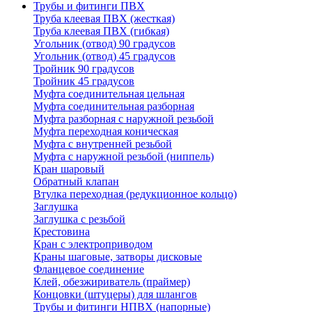
Трубы и фитинги ПВХ
Труба клеевая ПВХ (жесткая)
Труба клеевая ПВХ (гибкая)
Угольник (отвод) 90 градусов
Угольник (отвод) 45 градусов
Тройник 90 градусов
Тройник 45 градусов
Муфта соединительная цельная
Муфта соединительная разборная
Муфта разборная с наружной резьбой
Муфта переходная коническая
Муфта с внутренней резьбой
Муфта с наружной резьбой (ниппель)
Кран шаровый
Обратный клапан
Втулка переходная (редукционное кольцо)
Заглушка
Заглушка с резьбой
Крестовина
Кран с электроприводом
Краны шаговые, затворы дисковые
Фланцевое соединение
Клей, обезжириватель (праймер)
Концовки (штуцеры) для шлангов
Трубы и фитинги НПВХ (напорные)