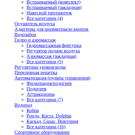
Встраиваемый (комплект)
Встраиваемый (закладная)
Навесной противоток
Все категории (4)
Осушитель воздуха
Адаптеры для пневмо/пьезо кнопок
Водозабор
Гидро и аэромассаж
Гидромассажная форсунка
Регулятор подачи воздуха
Аэромассаж (закладная)
Все категории (5)
Регуляторы уровня воды
Переливная решетка
Автоматизация (пульты управления)
Фильтрация/подогрев
Подогрев
Аттракционы
Все категории (7)
Водопад
Кобра
Рондо, Коста, Dolphin
Каскад, Gusac, Виктория
Все категории (16)
Спортивное оборудование