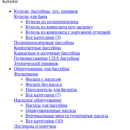
Каталог
Купели, бассейны, тех. приямок
Купели для бани
Купели из полипропилена
Купель из композита под засыпку
Купель из композита с наружной отделкой
Все категории (3)
Полипропиленовые бассейны
Композитные бассейны
Каркасные и надувные бассейны
Гидромассажные СПА бассейны
Технический приямок
Оборудование для бассейна
Фильтрация
Фильтр с насосом
Фильтр без насоса
Наполнитель для фильтра
Все категории (7)
Насосное оборудование
Насосы для бассейна
Циркуляционные насосы
Вертикальные многоступенчатые насосы
Все категории (10)
Лестницы и поручни