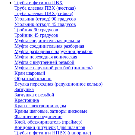
Трубы и фитинги ПВХ
Труба клеевая ПВХ (жесткая)
Труба клеевая ПВХ (гибкая)
Угольник (отвод) 90 градусов
Угольник (отвод) 45 градусов
Тройник 90 градусов
Тройник 45 градусов
Муфта соединительная цельная
Муфта соединительная разборная
Муфта разборная с наружной резьбой
Муфта переходная коническая
Муфта с внутренней резьбой
Муфта с наружной резьбой (ниппель)
Кран шаровый
Обратный клапан
Втулка переходная (редукционное кольцо)
Заглушка
Заглушка с резьбой
Крестовина
Кран с электроприводом
Краны шаговые, затворы дисковые
Фланцевое соединение
Клей, обезжириватель (праймер)
Концовки (штуцеры) для шлангов
Трубы и фитинги НПВХ (напорные)