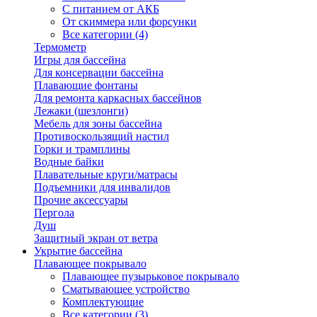
С питанием от АКБ
От скиммера или форсунки
Все категории (4)
Термометр
Игры для бассейна
Для консервации бассейна
Плавающие фонтаны
Для ремонта каркасных бассейнов
Лежаки (шезлонги)
Мебель для зоны бассейна
Противоскользящий настил
Горки и трамплины
Водные байки
Плавательные круги/матрасы
Подъемники для инвалидов
Прочие аксессуары
Пергола
Душ
Защитный экран от ветра
Укрытие бассейна
Плавающее покрывало
Плавающее пузырьковое покрывало
Сматывающее устройство
Комплектующие
Все категории (3)