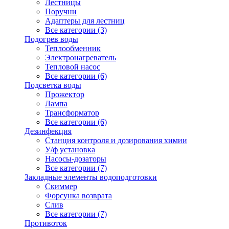
Лестницы
Поручни
Адаптеры для лестниц
Все категории (3)
Подогрев воды
Теплообменник
Электронагреватель
Тепловой насос
Все категории (6)
Подсветка воды
Прожектор
Лампа
Трансформатор
Все категории (6)
Дезинфекция
Станция контроля и дозирования химии
У/ф установка
Насосы-дозаторы
Все категории (7)
Закладные элементы водоподготовки
Скиммер
Форсунка возврата
Слив
Все категории (7)
Противоток