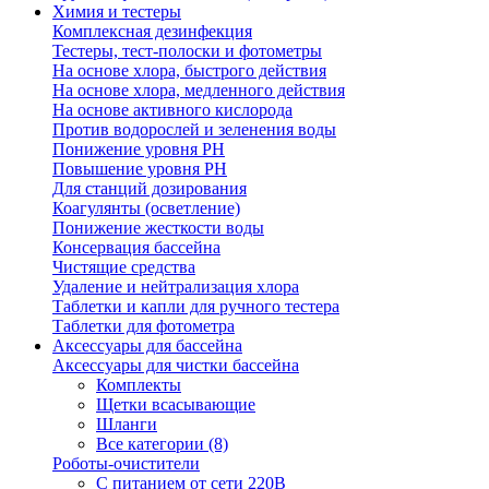
Химия и тестеры
Комплексная дезинфекция
Тестеры, тест-полоски и фотометры
На основе хлора, быстрого действия
На основе хлора, медленного действия
На основе активного кислорода
Против водорослей и зеленения воды
Понижение уровня РН
Повышение уровня РН
Для станций дозирования
Коагулянты (осветление)
Понижение жесткости воды
Консервация бассейна
Чистящие средства
Удаление и нейтрализация хлора
Таблетки и капли для ручного тестера
Таблетки для фотометра
Аксессуары для бассейна
Аксессуары для чистки бассейна
Комплекты
Щетки всасывающие
Шланги
Все категории (8)
Роботы-очистители
С питанием от сети 220В