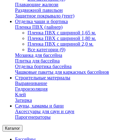
Плавающие жалюзи
Раздвижной павильон
Защитное покрывало (тент)
Отделка чаши и бортика
Пленка ПВХ (лайнер)
Пленка ПВХ с шириной 1,65 м.
Пленка ПВХ с шириной 1,80 м.
Пленка ПВХ с шириной 2,0 м.
Все категории (9)
Мозаика для бассейна
Плитка для бассейна
Отделка бортика бассейна
Чашковые пакеты для каркасных бассейнов
Строительные материалы
Выравнивание
Гидроизоляция
Клей
Затирка
Сауны, хамамы и бани
Аксессуары для саун и саун
Парогенераторы
Каталог
Бассейны