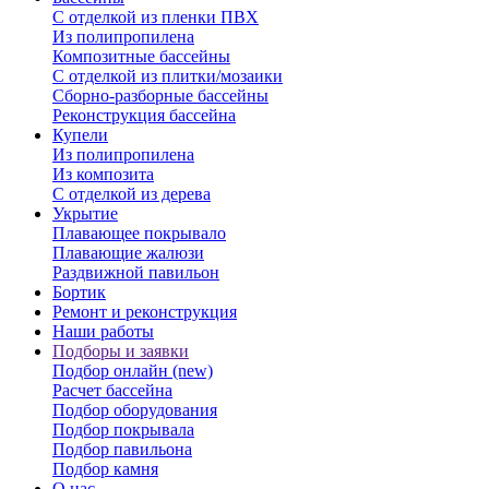
С отделкой из пленки ПВХ
Из полипропилена
Композитные бассейны
С отделкой из плитки/мозаики
Сборно-разборные бассейны
Реконструкция бассейна
Купели
Из полипропилена
Из композита
С отделкой из дерева
Укрытие
Плавающее покрывало
Плавающие жалюзи
Раздвижной павильон
Бортик
Ремонт и реконструкция
Наши работы
Подборы и заявки
Подбор онлайн (new)
Расчет бассейна
Подбор оборудования
Подбор покрывала
Подбор павильона
Подбор камня
О нас