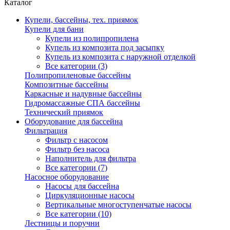
Каталог
Купели, бассейны, тех. приямок
Купели для бани
Купели из полипропилена
Купель из композита под засыпку
Купель из композита с наружной отделкой
Все категории (3)
Полипропиленовые бассейны
Композитные бассейны
Каркасные и надувные бассейны
Гидромассажные СПА бассейны
Технический приямок
Оборудование для бассейна
Фильтрация
Фильтр с насосом
Фильтр без насоса
Наполнитель для фильтра
Все категории (7)
Насосное оборудование
Насосы для бассейна
Циркуляционные насосы
Вертикальные многоступенчатые насосы
Все категории (10)
Лестницы и поручни