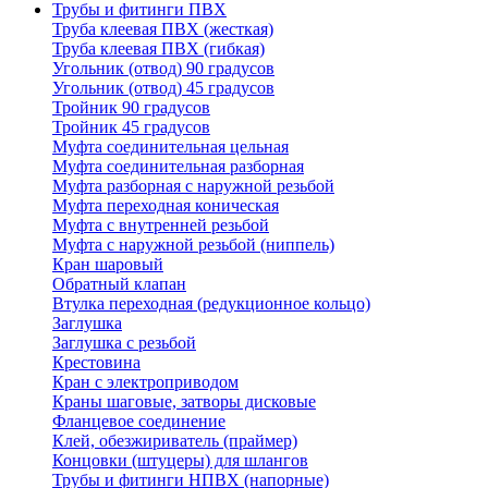
Трубы и фитинги ПВХ
Труба клеевая ПВХ (жесткая)
Труба клеевая ПВХ (гибкая)
Угольник (отвод) 90 градусов
Угольник (отвод) 45 градусов
Тройник 90 градусов
Тройник 45 градусов
Муфта соединительная цельная
Муфта соединительная разборная
Муфта разборная с наружной резьбой
Муфта переходная коническая
Муфта с внутренней резьбой
Муфта с наружной резьбой (ниппель)
Кран шаровый
Обратный клапан
Втулка переходная (редукционное кольцо)
Заглушка
Заглушка с резьбой
Крестовина
Кран с электроприводом
Краны шаговые, затворы дисковые
Фланцевое соединение
Клей, обезжириватель (праймер)
Концовки (штуцеры) для шлангов
Трубы и фитинги НПВХ (напорные)