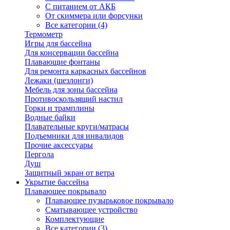
С питанием от АКБ
От скиммера или форсунки
Все категории (4)
Термометр
Игры для бассейна
Для консервации бассейна
Плавающие фонтаны
Для ремонта каркасных бассейнов
Лежаки (шезлонги)
Мебель для зоны бассейна
Противоскользящий настил
Горки и трамплины
Водные байки
Плавательные круги/матрасы
Подъемники для инвалидов
Прочие аксессуары
Пергола
Душ
Защитный экран от ветра
Укрытие бассейна
Плавающее покрывало
Плавающее пузырьковое покрывало
Сматывающее устройство
Комплектующие
Все категории (3)