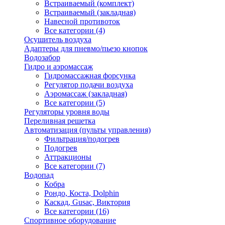
Встраиваемый (комплект)
Встраиваемый (закладная)
Навесной противоток
Все категории (4)
Осушитель воздуха
Адаптеры для пневмо/пьезо кнопок
Водозабор
Гидро и аэромассаж
Гидромассажная форсунка
Регулятор подачи воздуха
Аэромассаж (закладная)
Все категории (5)
Регуляторы уровня воды
Переливная решетка
Автоматизация (пульты управления)
Фильтрация/подогрев
Подогрев
Аттракционы
Все категории (7)
Водопад
Кобра
Рондо, Коста, Dolphin
Каскад, Gusac, Виктория
Все категории (16)
Спортивное оборудование