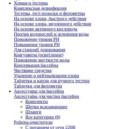
Химия и тестеры
Комплексная дезинфекция
Тестеры, тест-полоски и фотометры
На основе хлора, быстрого действия
На основе хлора, медленного действия
На основе активного кислорода
Против водорослей и зеленения воды
Понижение уровня РН
Повышение уровня РН
Для станций дозирования
Коагулянты (осветление)
Понижение жесткости воды
Консервация бассейна
Чистящие средства
Удаление и нейтрализация хлора
Таблетки и капли для ручного тестера
Таблетки для фотометра
Аксессуары для бассейна
Аксессуары для чистки бассейна
Комплекты
Щетки всасывающие
Шланги
Все категории (8)
Роботы-очистители
С питанием от сети 220В