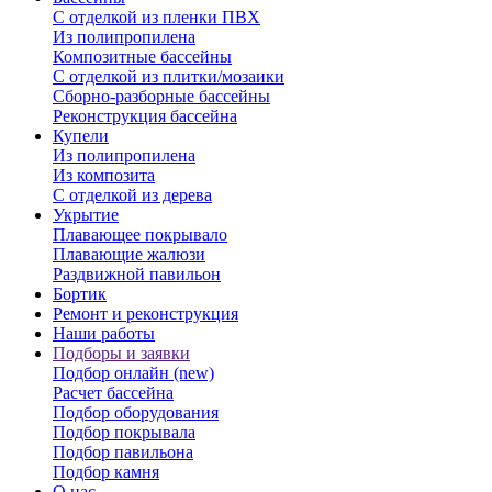
С отделкой из пленки ПВХ
Из полипропилена
Композитные бассейны
С отделкой из плитки/мозаики
Сборно-разборные бассейны
Реконструкция бассейна
Купели
Из полипропилена
Из композита
С отделкой из дерева
Укрытие
Плавающее покрывало
Плавающие жалюзи
Раздвижной павильон
Бортик
Ремонт и реконструкция
Наши работы
Подборы и заявки
Подбор онлайн (new)
Расчет бассейна
Подбор оборудования
Подбор покрывала
Подбор павильона
Подбор камня
О нас