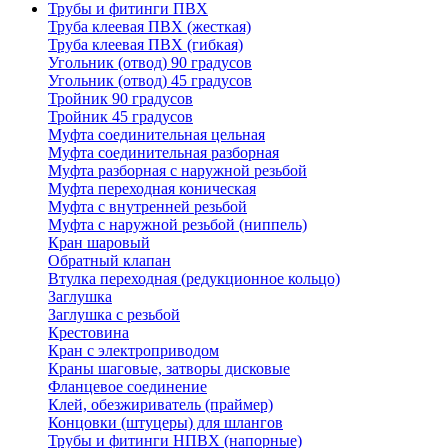
Трубы и фитинги ПВХ
Труба клеевая ПВХ (жесткая)
Труба клеевая ПВХ (гибкая)
Угольник (отвод) 90 градусов
Угольник (отвод) 45 градусов
Тройник 90 градусов
Тройник 45 градусов
Муфта соединительная цельная
Муфта соединительная разборная
Муфта разборная с наружной резьбой
Муфта переходная коническая
Муфта с внутренней резьбой
Муфта с наружной резьбой (ниппель)
Кран шаровый
Обратный клапан
Втулка переходная (редукционное кольцо)
Заглушка
Заглушка с резьбой
Крестовина
Кран с электроприводом
Краны шаговые, затворы дисковые
Фланцевое соединение
Клей, обезжириватель (праймер)
Концовки (штуцеры) для шлангов
Трубы и фитинги НПВХ (напорные)