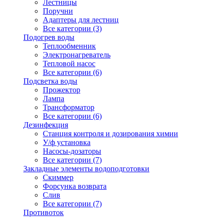
Лестницы
Поручни
Адаптеры для лестниц
Все категории (3)
Подогрев воды
Теплообменник
Электронагреватель
Тепловой насос
Все категории (6)
Подсветка воды
Прожектор
Лампа
Трансформатор
Все категории (6)
Дезинфекция
Станция контроля и дозирования химии
У/ф установка
Насосы-дозаторы
Все категории (7)
Закладные элементы водоподготовки
Скиммер
Форсунка возврата
Слив
Все категории (7)
Противоток