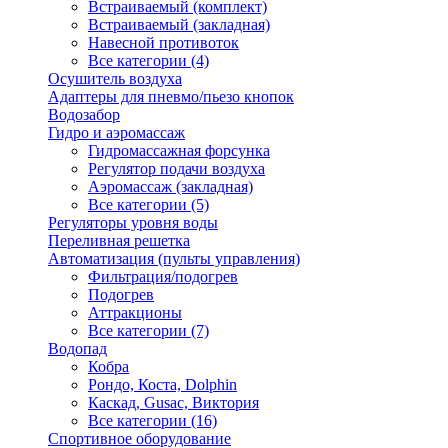
Встраиваемый (комплект)
Встраиваемый (закладная)
Навесной противоток
Все категории (4)
Осушитель воздуха
Адаптеры для пневмо/пьезо кнопок
Водозабор
Гидро и аэромассаж
Гидромассажная форсунка
Регулятор подачи воздуха
Аэромассаж (закладная)
Все категории (5)
Регуляторы уровня воды
Переливная решетка
Автоматизация (пульты управления)
Фильтрация/подогрев
Подогрев
Аттракционы
Все категории (7)
Водопад
Кобра
Рондо, Коста, Dolphin
Каскад, Gusac, Виктория
Все категории (16)
Спортивное оборудование