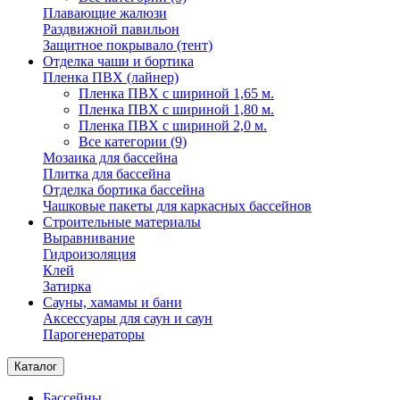
Плавающие жалюзи
Раздвижной павильон
Защитное покрывало (тент)
Отделка чаши и бортика
Пленка ПВХ (лайнер)
Пленка ПВХ с шириной 1,65 м.
Пленка ПВХ с шириной 1,80 м.
Пленка ПВХ с шириной 2,0 м.
Все категории (9)
Мозаика для бассейна
Плитка для бассейна
Отделка бортика бассейна
Чашковые пакеты для каркасных бассейнов
Строительные материалы
Выравнивание
Гидроизоляция
Клей
Затирка
Сауны, хамамы и бани
Аксессуары для саун и саун
Парогенераторы
Каталог
Бассейны