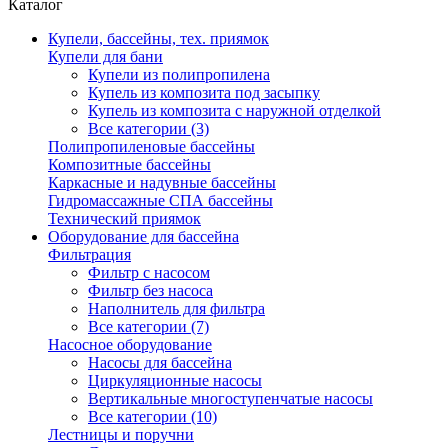
Каталог
Купели, бассейны, тех. приямок
Купели для бани
Купели из полипропилена
Купель из композита под засыпку
Купель из композита с наружной отделкой
Все категории (3)
Полипропиленовые бассейны
Композитные бассейны
Каркасные и надувные бассейны
Гидромассажные СПА бассейны
Технический приямок
Оборудование для бассейна
Фильтрация
Фильтр с насосом
Фильтр без насоса
Наполнитель для фильтра
Все категории (7)
Насосное оборудование
Насосы для бассейна
Циркуляционные насосы
Вертикальные многоступенчатые насосы
Все категории (10)
Лестницы и поручни