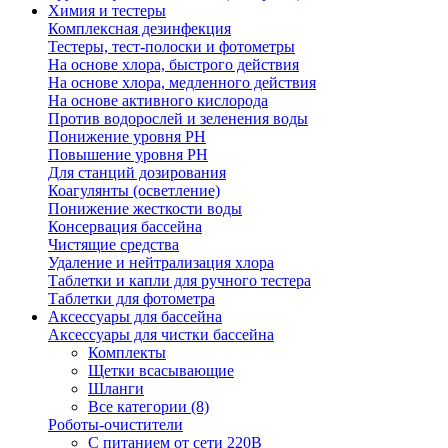
Химия и тестеры
Комплексная дезинфекция
Тестеры, тест-полоски и фотометры
На основе хлора, быстрого действия
На основе хлора, медленного действия
На основе активного кислорода
Против водорослей и зеленения воды
Понижение уровня РН
Повышение уровня РН
Для станций дозирования
Коагулянты (осветление)
Понижение жесткости воды
Консервация бассейна
Чистящие средства
Удаление и нейтрализация хлора
Таблетки и капли для ручного тестера
Таблетки для фотометра
Аксессуары для бассейна
Аксессуары для чистки бассейна
Комплекты
Щетки всасывающие
Шланги
Все категории (8)
Роботы-очистители
С питанием от сети 220В