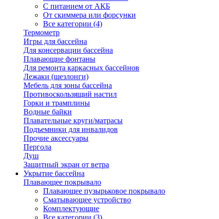
С питанием от АКБ
От скиммера или форсунки
Все категории (4)
Термометр
Игры для бассейна
Для консервации бассейна
Плавающие фонтаны
Для ремонта каркасных бассейнов
Лежаки (шезлонги)
Мебель для зоны бассейна
Противоскользящий настил
Горки и трамплины
Водные байки
Плавательные круги/матрасы
Подъемники для инвалидов
Прочие аксессуары
Пергола
Душ
Защитный экран от ветра
Укрытие бассейна
Плавающее покрывало
Плавающее пузырьковое покрывало
Сматывающее устройство
Комплектующие
Все категории (3)