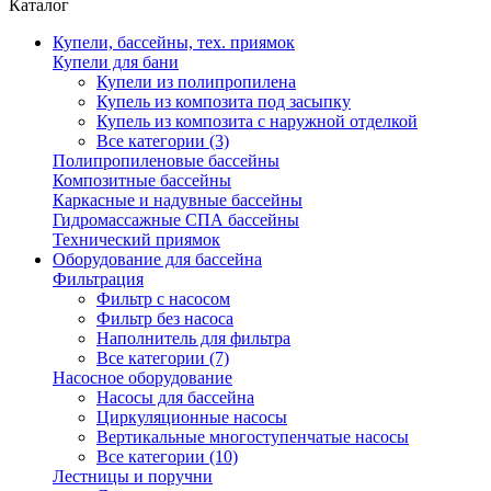
Каталог
Купели, бассейны, тех. приямок
Купели для бани
Купели из полипропилена
Купель из композита под засыпку
Купель из композита с наружной отделкой
Все категории (3)
Полипропиленовые бассейны
Композитные бассейны
Каркасные и надувные бассейны
Гидромассажные СПА бассейны
Технический приямок
Оборудование для бассейна
Фильтрация
Фильтр с насосом
Фильтр без насоса
Наполнитель для фильтра
Все категории (7)
Насосное оборудование
Насосы для бассейна
Циркуляционные насосы
Вертикальные многоступенчатые насосы
Все категории (10)
Лестницы и поручни