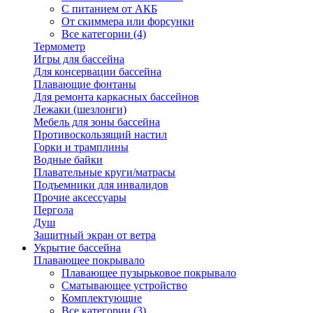
С питанием от АКБ
От скиммера или форсунки
Все категории (4)
Термометр
Игры для бассейна
Для консервации бассейна
Плавающие фонтаны
Для ремонта каркасных бассейнов
Лежаки (шезлонги)
Мебель для зоны бассейна
Противоскользящий настил
Горки и трамплины
Водные байки
Плавательные круги/матрасы
Подъемники для инвалидов
Прочие аксессуары
Пергола
Душ
Защитный экран от ветра
Укрытие бассейна
Плавающее покрывало
Плавающее пузырьковое покрывало
Сматывающее устройство
Комплектующие
Все категории (3)