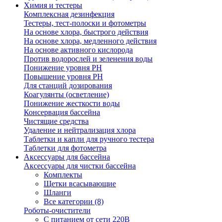
Химия и тестеры
Комплексная дезинфекция
Тестеры, тест-полоски и фотометры
На основе хлора, быстрого действия
На основе хлора, медленного действия
На основе активного кислорода
Против водорослей и зеленения воды
Понижение уровня РН
Повышение уровня РН
Для станций дозирования
Коагулянты (осветление)
Понижение жесткости воды
Консервация бассейна
Чистящие средства
Удаление и нейтрализация хлора
Таблетки и капли для ручного тестера
Таблетки для фотометра
Аксессуары для бассейна
Аксессуары для чистки бассейна
Комплекты
Щетки всасывающие
Шланги
Все категории (8)
Роботы-очистители
С питанием от сети 220В