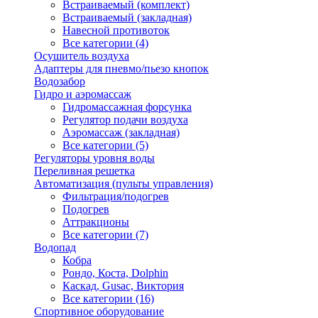
Встраиваемый (комплект)
Встраиваемый (закладная)
Навесной противоток
Все категории (4)
Осушитель воздуха
Адаптеры для пневмо/пьезо кнопок
Водозабор
Гидро и аэромассаж
Гидромассажная форсунка
Регулятор подачи воздуха
Аэромассаж (закладная)
Все категории (5)
Регуляторы уровня воды
Переливная решетка
Автоматизация (пульты управления)
Фильтрация/подогрев
Подогрев
Аттракционы
Все категории (7)
Водопад
Кобра
Рондо, Коста, Dolphin
Каскад, Gusac, Виктория
Все категории (16)
Спортивное оборудование