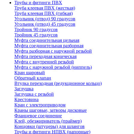
Трубы и фитинги ПВХ
Труба клеевая ПВХ (жесткая)
Труба клеевая ПВХ (гибкая)
Угольник (отвод) 90 градусов
Угольник (отвод) 45 градусов
Тройник 90 градусов
Тройник 45 градусов
Муфта соединительная цельная
Муфта соединительная разборная
Муфта разборная с наружной резьбой
Муфта переходная коническая
Муфта с внутренней резьбой
Муфта с наружной резьбой (ниппель)
Кран шаровый
Обратный клапан
Втулка переходная (редукционное кольцо)
Заглушка
Заглушка с резьбой
Крестовина
Кран с электроприводом
Краны шаговые, затворы дисковые
Фланцевое соединение
Клей, обезжириватель (праймер)
Концовки (штуцеры) для шлангов
Трубы и фитинги НПВХ (напорные)