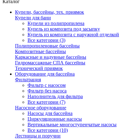
Каталог
Купели, бассейны, тех. приямок
Купели для бани
Купели из полипропилена
Купель из композита под засыпку
Купель из композита с наружной отделкой
Все категории (3)
Полипропиленовые бассейны
Композитные бассейны
Каркасные и надувные бассейны
Гидромассажные СПА бассейны
Технический приямок
Оборудование для бассейна
Фильтрация
Фильтр с насосом
Фильтр без насоса
Наполнитель для фильтра
Все категории (7)
Насосное оборудование
Насосы для бассейна
Циркуляционные насосы
Вертикальные многоступенчатые насосы
Все категории (10)
Лестницы и поручни