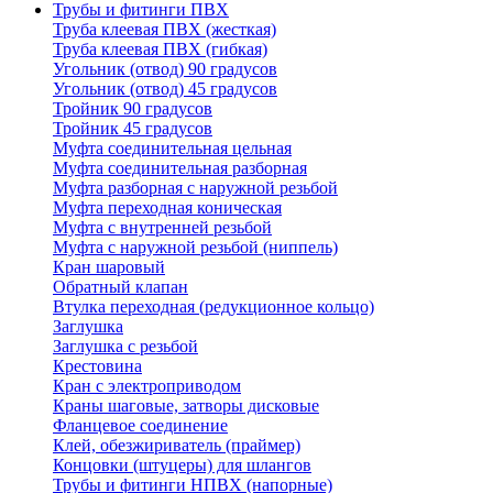
Трубы и фитинги ПВХ
Труба клеевая ПВХ (жесткая)
Труба клеевая ПВХ (гибкая)
Угольник (отвод) 90 градусов
Угольник (отвод) 45 градусов
Тройник 90 градусов
Тройник 45 градусов
Муфта соединительная цельная
Муфта соединительная разборная
Муфта разборная с наружной резьбой
Муфта переходная коническая
Муфта с внутренней резьбой
Муфта с наружной резьбой (ниппель)
Кран шаровый
Обратный клапан
Втулка переходная (редукционное кольцо)
Заглушка
Заглушка с резьбой
Крестовина
Кран с электроприводом
Краны шаговые, затворы дисковые
Фланцевое соединение
Клей, обезжириватель (праймер)
Концовки (штуцеры) для шлангов
Трубы и фитинги НПВХ (напорные)