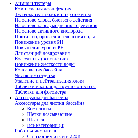
Химия и тестеры
Комплексная дезинфекция
Тестеры, тест-полоски и фотометры
На основе хлора, быстрого действия
На основе хлора, медленного действия
На основе активного кислорода
Против водорослей и зеленения воды
Понижение уровня РН
Повышение уровня РН
Для станций дозирования
Коагулянты (осветление)
Понижение жесткости воды
Консервация бассейна
Чистящие средства
Удаление и нейтрализация хлора
Таблетки и капли для ручного тестера
Таблетки для фотометра
Аксессуары для бассейна
Аксессуары для чистки бассейна
Комплекты
Щетки всасывающие
Шланги
Все категории (8)
Роботы-очистители
С питанием от сети 220В