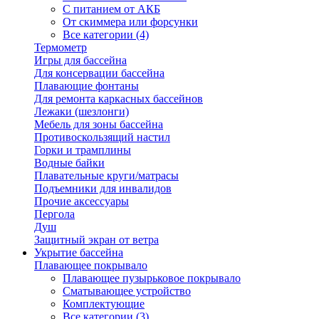
С питанием от АКБ
От скиммера или форсунки
Все категории (4)
Термометр
Игры для бассейна
Для консервации бассейна
Плавающие фонтаны
Для ремонта каркасных бассейнов
Лежаки (шезлонги)
Мебель для зоны бассейна
Противоскользящий настил
Горки и трамплины
Водные байки
Плавательные круги/матрасы
Подъемники для инвалидов
Прочие аксессуары
Пергола
Душ
Защитный экран от ветра
Укрытие бассейна
Плавающее покрывало
Плавающее пузырьковое покрывало
Сматывающее устройство
Комплектующие
Все категории (3)