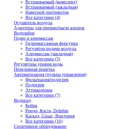
Встраиваемый (комплект)
Встраиваемый (закладная)
Навесной противоток
Все категории (4)
Осушитель воздуха
Адаптеры для пневмо/пьезо кнопок
Водозабор
Гидро и аэромассаж
Гидромассажная форсунка
Регулятор подачи воздуха
Аэромассаж (закладная)
Все категории (5)
Регуляторы уровня воды
Переливная решетка
Автоматизация (пульты управления)
Фильтрация/подогрев
Подогрев
Аттракционы
Все категории (7)
Водопад
Кобра
Рондо, Коста, Dolphin
Каскад, Gusac, Виктория
Все категории (16)
Спортивное оборудование