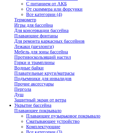
С питанием от АКБ
От скиммера или форсунки
Все категории (4)
Термометр
Игры для бассейна
Для консервации бассейна
Плавающие фонтаны
Для ремонта каркасных бассейнов
Лежаки (шезлонги)
Мебель для зоны бассейна
Противоскользящий настил
Горки и трамплины
Водные байки
Плавательные круги/матрасы
Подъемники для инвалидов
Прочие аксессуары
Пергола
Душ
Защитный экран от ветра
Укрытие бассейна
Плавающее покрывало
Плавающее пузырьковое покрывало
Сматывающее устройство
Комплектующие
Все категории (3)