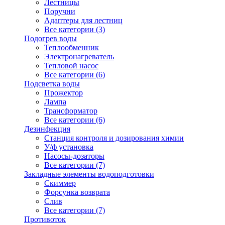
Лестницы
Поручни
Адаптеры для лестниц
Все категории (3)
Подогрев воды
Теплообменник
Электронагреватель
Тепловой насос
Все категории (6)
Подсветка воды
Прожектор
Лампа
Трансформатор
Все категории (6)
Дезинфекция
Станция контроля и дозирования химии
У/ф установка
Насосы-дозаторы
Все категории (7)
Закладные элементы водоподготовки
Скиммер
Форсунка возврата
Слив
Все категории (7)
Противоток