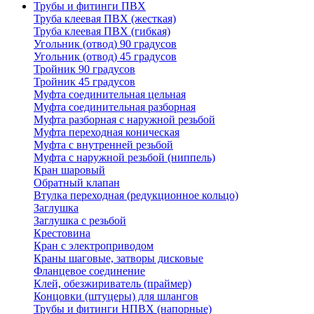
Трубы и фитинги ПВХ
Труба клеевая ПВХ (жесткая)
Труба клеевая ПВХ (гибкая)
Угольник (отвод) 90 градусов
Угольник (отвод) 45 градусов
Тройник 90 градусов
Тройник 45 градусов
Муфта соединительная цельная
Муфта соединительная разборная
Муфта разборная с наружной резьбой
Муфта переходная коническая
Муфта с внутренней резьбой
Муфта с наружной резьбой (ниппель)
Кран шаровый
Обратный клапан
Втулка переходная (редукционное кольцо)
Заглушка
Заглушка с резьбой
Крестовина
Кран с электроприводом
Краны шаговые, затворы дисковые
Фланцевое соединение
Клей, обезжириватель (праймер)
Концовки (штуцеры) для шлангов
Трубы и фитинги НПВХ (напорные)