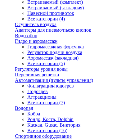
Встраиваемый (комплект)
Встраиваемый (закладная)
Навесной противоток
Все категории (4)
Осушитель воздуха
Адаптеры для пневмо/пьезо кнопок
Водозабор
Гидро и аэромассаж
Гидромассажная форсунка
Регулятор подачи воздуха
Аэромассаж (закладная)
Все категории (5)
Регуляторы уровня воды
Переливная решетка
Автоматизация (пульты управления)
Фильтрация/подогрев
Подогрев
Аттракционы
Все категории (7)
Водопад
Кобра
Рондо, Коста, Dolphin
Каскад, Gusac, Виктория
Все категории (16)
Спортивное оборудование