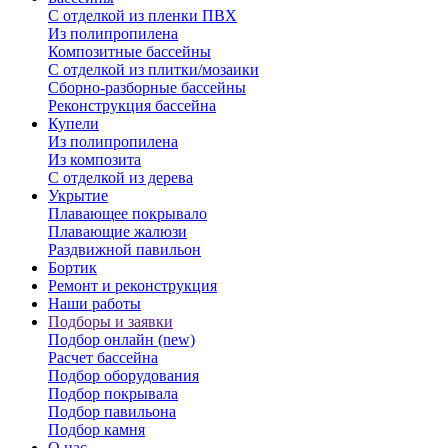
С отделкой из пленки ПВХ
Из полипропилена
Композитные бассейны
С отделкой из плитки/мозаики
Сборно-разборные бассейны
Реконструкция бассейна
Купели
Из полипропилена
Из композита
С отделкой из дерева
Укрытие
Плавающее покрывало
Плавающие жалюзи
Раздвижной павильон
Бортик
Ремонт и реконструкция
Наши работы
Подборы и заявки
Подбор онлайн (new)
Расчет бассейна
Подбор оборудования
Подбор покрывала
Подбор павильона
Подбор камня
О нас