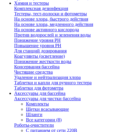
Химия и тестеры
Комплексная дезинфекция
Тестеры, тест-полоски и фотометры
На основе хлора, быстрого действия
На основе хлора, медленного действия
На основе активного кислорода
Против водорослей и зеленения воды
Понижение уровня РН
Повышение уровня РН
Для станций дозирования
Коагулянты (осветление)
Понижение жесткости воды
Консервация бассейна
Чистящие средства
Удаление и нейтрализация хлора
Таблетки и капли для ручного тестера
Таблетки для фотометра
Аксессуары для бассейна
Аксессуары для чистки бассейна
Комплекты
Щетки всасывающие
Шланги
Все категории (8)
Роботы-очистители
С питанием от сети 220В