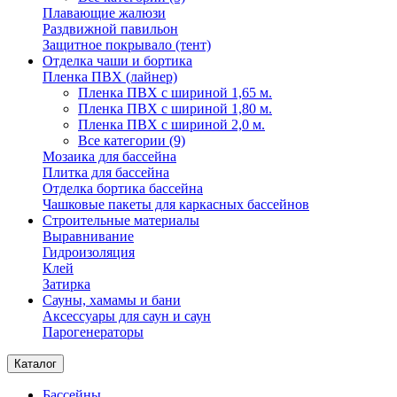
Плавающие жалюзи
Раздвижной павильон
Защитное покрывало (тент)
Отделка чаши и бортика
Пленка ПВХ (лайнер)
Пленка ПВХ с шириной 1,65 м.
Пленка ПВХ с шириной 1,80 м.
Пленка ПВХ с шириной 2,0 м.
Все категории (9)
Мозаика для бассейна
Плитка для бассейна
Отделка бортика бассейна
Чашковые пакеты для каркасных бассейнов
Строительные материалы
Выравнивание
Гидроизоляция
Клей
Затирка
Сауны, хамамы и бани
Аксессуары для саун и саун
Парогенераторы
Каталог
Бассейны