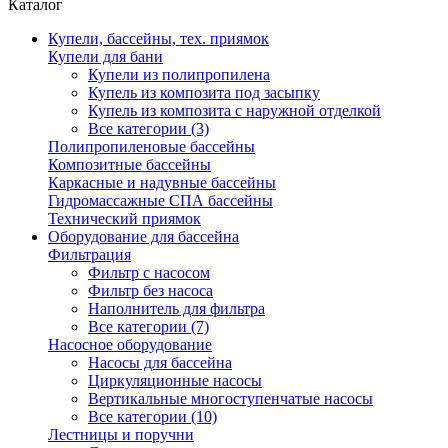
Каталог
Купели, бассейны, тех. приямок
Купели для бани
Купели из полипропилена
Купель из композита под засыпку
Купель из композита с наружной отделкой
Все категории (3)
Полипропиленовые бассейны
Композитные бассейны
Каркасные и надувные бассейны
Гидромассажные СПА бассейны
Технический приямок
Оборудование для бассейна
Фильтрация
Фильтр с насосом
Фильтр без насоса
Наполнитель для фильтра
Все категории (7)
Насосное оборудование
Насосы для бассейна
Циркуляционные насосы
Вертикальные многоступенчатые насосы
Все категории (10)
Лестницы и поручни