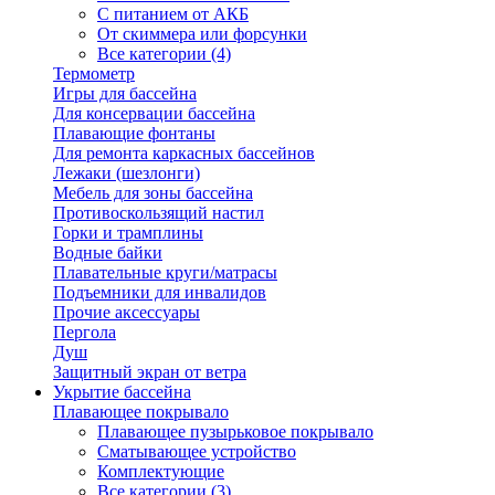
С питанием от АКБ
От скиммера или форсунки
Все категории (4)
Термометр
Игры для бассейна
Для консервации бассейна
Плавающие фонтаны
Для ремонта каркасных бассейнов
Лежаки (шезлонги)
Мебель для зоны бассейна
Противоскользящий настил
Горки и трамплины
Водные байки
Плавательные круги/матрасы
Подъемники для инвалидов
Прочие аксессуары
Пергола
Душ
Защитный экран от ветра
Укрытие бассейна
Плавающее покрывало
Плавающее пузырьковое покрывало
Сматывающее устройство
Комплектующие
Все категории (3)