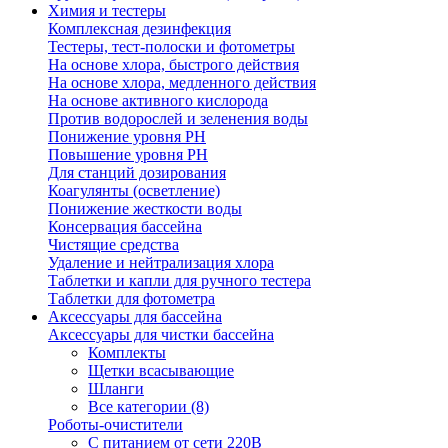
Химия и тестеры
Комплексная дезинфекция
Тестеры, тест-полоски и фотометры
На основе хлора, быстрого действия
На основе хлора, медленного действия
На основе активного кислорода
Против водорослей и зеленения воды
Понижение уровня РН
Повышение уровня РН
Для станций дозирования
Коагулянты (осветление)
Понижение жесткости воды
Консервация бассейна
Чистящие средства
Удаление и нейтрализация хлора
Таблетки и капли для ручного тестера
Таблетки для фотометра
Аксессуары для бассейна
Аксессуары для чистки бассейна
Комплекты
Щетки всасывающие
Шланги
Все категории (8)
Роботы-очистители
С питанием от сети 220В