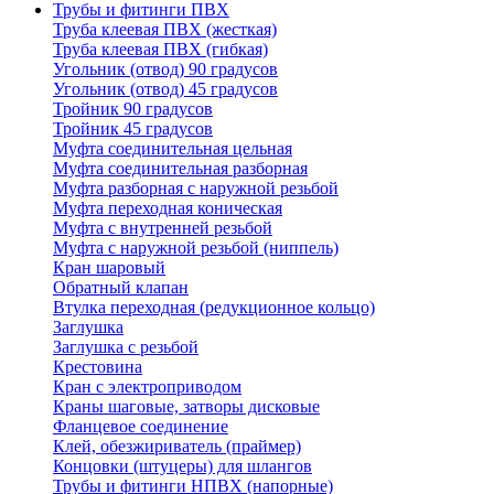
Трубы и фитинги ПВХ
Труба клеевая ПВХ (жесткая)
Труба клеевая ПВХ (гибкая)
Угольник (отвод) 90 градусов
Угольник (отвод) 45 градусов
Тройник 90 градусов
Тройник 45 градусов
Муфта соединительная цельная
Муфта соединительная разборная
Муфта разборная с наружной резьбой
Муфта переходная коническая
Муфта с внутренней резьбой
Муфта с наружной резьбой (ниппель)
Кран шаровый
Обратный клапан
Втулка переходная (редукционное кольцо)
Заглушка
Заглушка с резьбой
Крестовина
Кран с электроприводом
Краны шаговые, затворы дисковые
Фланцевое соединение
Клей, обезжириватель (праймер)
Концовки (штуцеры) для шлангов
Трубы и фитинги НПВХ (напорные)