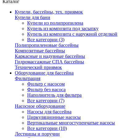
Каталог
Купели, бассейны, тех. приямок
Купели для бани
Купели из полипропилена
Купель из композита под засыпку
Купель из композита с наружной отделкой
Все категории (3)
Полипропиленовые бассейны
Композитные бассейны
Каркасные и надувные бассейны
Гидромассажные СПА бассейны
Технический приямок
Оборудование для бассейна
Фильтрация
Фильтр с насосом
Фильтр без насоса
Наполнитель для фильтра
Все категории (7)
Насосное оборудование
Насосы для бассейна
Циркуляционные насосы
Вертикальные многоступенчатые насосы
Все категории (10)
Лестницы и поручни