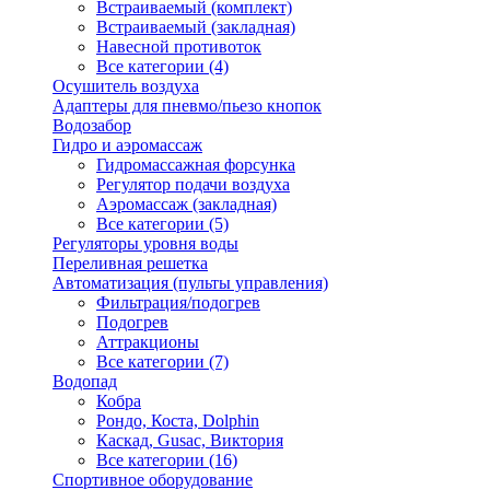
Встраиваемый (комплект)
Встраиваемый (закладная)
Навесной противоток
Все категории (4)
Осушитель воздуха
Адаптеры для пневмо/пьезо кнопок
Водозабор
Гидро и аэромассаж
Гидромассажная форсунка
Регулятор подачи воздуха
Аэромассаж (закладная)
Все категории (5)
Регуляторы уровня воды
Переливная решетка
Автоматизация (пульты управления)
Фильтрация/подогрев
Подогрев
Аттракционы
Все категории (7)
Водопад
Кобра
Рондо, Коста, Dolphin
Каскад, Gusac, Виктория
Все категории (16)
Спортивное оборудование