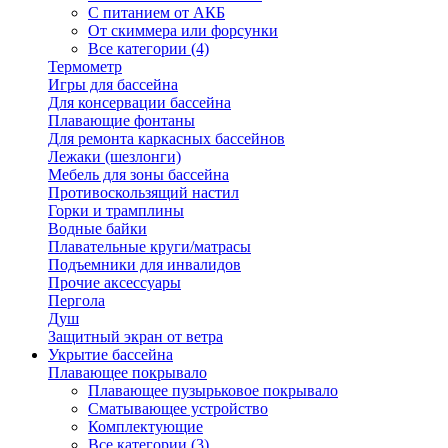
С питанием от АКБ
От скиммера или форсунки
Все категории (4)
Термометр
Игры для бассейна
Для консервации бассейна
Плавающие фонтаны
Для ремонта каркасных бассейнов
Лежаки (шезлонги)
Мебель для зоны бассейна
Противоскользящий настил
Горки и трамплины
Водные байки
Плавательные круги/матрасы
Подъемники для инвалидов
Прочие аксессуары
Пергола
Душ
Защитный экран от ветра
Укрытие бассейна
Плавающее покрывало
Плавающее пузырьковое покрывало
Сматывающее устройство
Комплектующие
Все категории (3)