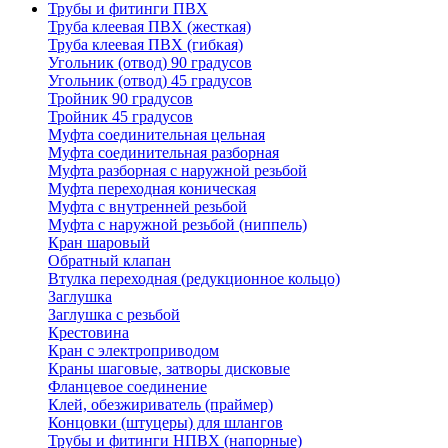
Трубы и фитинги ПВХ
Труба клеевая ПВХ (жесткая)
Труба клеевая ПВХ (гибкая)
Угольник (отвод) 90 градусов
Угольник (отвод) 45 градусов
Тройник 90 градусов
Тройник 45 градусов
Муфта соединительная цельная
Муфта соединительная разборная
Муфта разборная с наружной резьбой
Муфта переходная коническая
Муфта с внутренней резьбой
Муфта с наружной резьбой (ниппель)
Кран шаровый
Обратный клапан
Втулка переходная (редукционное кольцо)
Заглушка
Заглушка с резьбой
Крестовина
Кран с электроприводом
Краны шаговые, затворы дисковые
Фланцевое соединение
Клей, обезжириватель (праймер)
Концовки (штуцеры) для шлангов
Трубы и фитинги НПВХ (напорные)