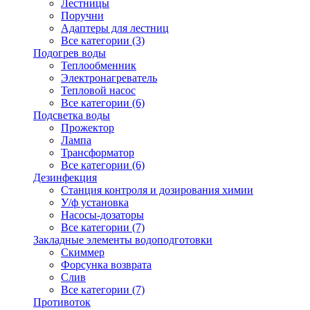
Лестницы
Поручни
Адаптеры для лестниц
Все категории (3)
Подогрев воды
Теплообменник
Электронагреватель
Тепловой насос
Все категории (6)
Подсветка воды
Прожектор
Лампа
Трансформатор
Все категории (6)
Дезинфекция
Станция контроля и дозирования химии
У/ф установка
Насосы-дозаторы
Все категории (7)
Закладные элементы водоподготовки
Скиммер
Форсунка возврата
Слив
Все категории (7)
Противоток