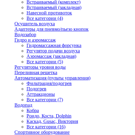
Встраиваемый (комплект)
Встраиваемый (закладная)
Навесной противоток
Все категории (4)
Осушитель воздуха
Адаптеры для пневмо/пьезо кнопок
Водозабор
Гидро и аэромассаж
Гидромассажная форсунка
Регулятор подачи воздуха
Аэромассаж (закладная)
Все категории (5)
Регуляторы уровня воды
Переливная решетка
Автоматизация (пульты управления)
Фильтрация/подогрев
Подогрев
Аттракционы
Все категории (7)
Водопад
Кобра
Рондо, Коста, Dolphin
Каскад, Gusac, Виктория
Все категории (16)
Спортивное оборудование