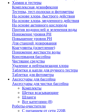
Химия и тестеры
Комплексная дезинфекция
Тестеры, тест-полоски и фотометры
На основе хлора, быстрого действия
На основе хлора, медленного действия
На основе активного кислорода
Против водорослей и зеленения воды
Понижение уровня РН
Повышение уровня РН
Для станций дозирования
Коагулянты (осветление)
Понижение жесткости воды
Консервация бассейна
Чистящие средства
Удаление и нейтрализация хлора
Таблетки и капли для ручного тестера
Таблетки для фотометра
Аксессуары для бассейна
Аксессуары для чистки бассейна
Комплекты
Щетки всасывающие
Шланги
Все категории (8)
Роботы-очистители
С питанием от сети 220В