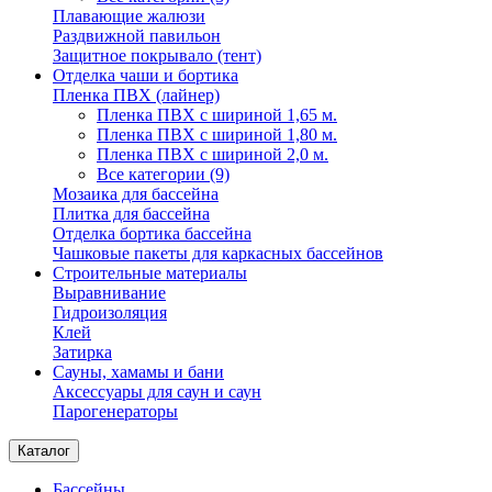
Плавающие жалюзи
Раздвижной павильон
Защитное покрывало (тент)
Отделка чаши и бортика
Пленка ПВХ (лайнер)
Пленка ПВХ с шириной 1,65 м.
Пленка ПВХ с шириной 1,80 м.
Пленка ПВХ с шириной 2,0 м.
Все категории (9)
Мозаика для бассейна
Плитка для бассейна
Отделка бортика бассейна
Чашковые пакеты для каркасных бассейнов
Строительные материалы
Выравнивание
Гидроизоляция
Клей
Затирка
Сауны, хамамы и бани
Аксессуары для саун и саун
Парогенераторы
Каталог
Бассейны