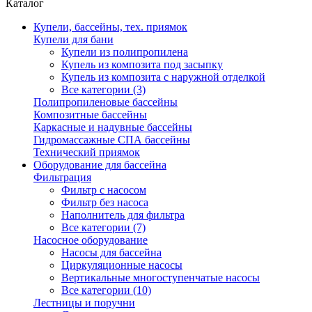
Каталог
Купели, бассейны, тех. приямок
Купели для бани
Купели из полипропилена
Купель из композита под засыпку
Купель из композита с наружной отделкой
Все категории (3)
Полипропиленовые бассейны
Композитные бассейны
Каркасные и надувные бассейны
Гидромассажные СПА бассейны
Технический приямок
Оборудование для бассейна
Фильтрация
Фильтр с насосом
Фильтр без насоса
Наполнитель для фильтра
Все категории (7)
Насосное оборудование
Насосы для бассейна
Циркуляционные насосы
Вертикальные многоступенчатые насосы
Все категории (10)
Лестницы и поручни