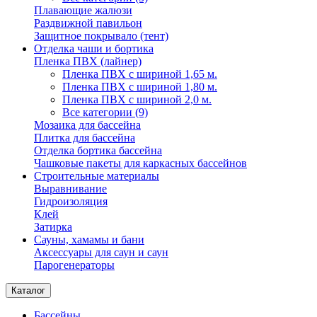
Плавающие жалюзи
Раздвижной павильон
Защитное покрывало (тент)
Отделка чаши и бортика
Пленка ПВХ (лайнер)
Пленка ПВХ с шириной 1,65 м.
Пленка ПВХ с шириной 1,80 м.
Пленка ПВХ с шириной 2,0 м.
Все категории (9)
Мозаика для бассейна
Плитка для бассейна
Отделка бортика бассейна
Чашковые пакеты для каркасных бассейнов
Строительные материалы
Выравнивание
Гидроизоляция
Клей
Затирка
Сауны, хамамы и бани
Аксессуары для саун и саун
Парогенераторы
Каталог
Бассейны