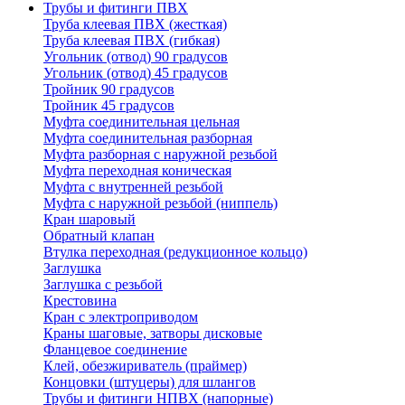
Трубы и фитинги ПВХ
Труба клеевая ПВХ (жесткая)
Труба клеевая ПВХ (гибкая)
Угольник (отвод) 90 градусов
Угольник (отвод) 45 градусов
Тройник 90 градусов
Тройник 45 градусов
Муфта соединительная цельная
Муфта соединительная разборная
Муфта разборная с наружной резьбой
Муфта переходная коническая
Муфта с внутренней резьбой
Муфта с наружной резьбой (ниппель)
Кран шаровый
Обратный клапан
Втулка переходная (редукционное кольцо)
Заглушка
Заглушка с резьбой
Крестовина
Кран с электроприводом
Краны шаговые, затворы дисковые
Фланцевое соединение
Клей, обезжириватель (праймер)
Концовки (штуцеры) для шлангов
Трубы и фитинги НПВХ (напорные)