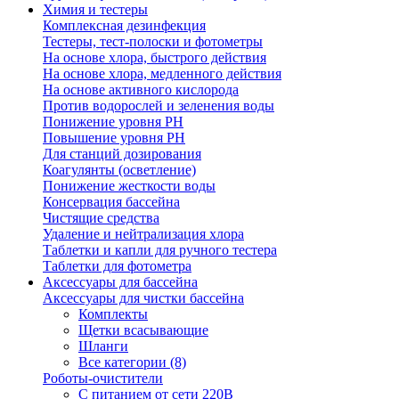
Химия и тестеры
Комплексная дезинфекция
Тестеры, тест-полоски и фотометры
На основе хлора, быстрого действия
На основе хлора, медленного действия
На основе активного кислорода
Против водорослей и зеленения воды
Понижение уровня РН
Повышение уровня РН
Для станций дозирования
Коагулянты (осветление)
Понижение жесткости воды
Консервация бассейна
Чистящие средства
Удаление и нейтрализация хлора
Таблетки и капли для ручного тестера
Таблетки для фотометра
Аксессуары для бассейна
Аксессуары для чистки бассейна
Комплекты
Щетки всасывающие
Шланги
Все категории (8)
Роботы-очистители
С питанием от сети 220В