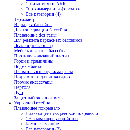
С питанием от АКБ
От скиммера или форсунки
Все категории (4)
Термометр
Игры для бассейна
Для консервации бассейна
Плавающие фонтаны
Для ремонта каркасных бассейнов
Лежаки (шезлонги)
Мебель для зоны бассейна
Противоскользящий настил
Горки и трамплины
Водные байки
Плавательные круги/матрасы
Подъемники для инвалидов
Прочие аксессуары
Пергола
Душ
Защитный экран от ветра
Укрытие бассейна
Плавающее покрывало
Плавающее пузырьковое покрывало
Сматывающее устройство
Комплектующие
Все категории (3)