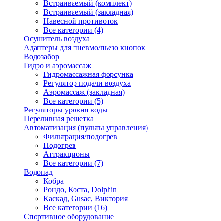
Встраиваемый (комплект)
Встраиваемый (закладная)
Навесной противоток
Все категории (4)
Осушитель воздуха
Адаптеры для пневмо/пьезо кнопок
Водозабор
Гидро и аэромассаж
Гидромассажная форсунка
Регулятор подачи воздуха
Аэромассаж (закладная)
Все категории (5)
Регуляторы уровня воды
Переливная решетка
Автоматизация (пульты управления)
Фильтрация/подогрев
Подогрев
Аттракционы
Все категории (7)
Водопад
Кобра
Рондо, Коста, Dolphin
Каскад, Gusac, Виктория
Все категории (16)
Спортивное оборудование