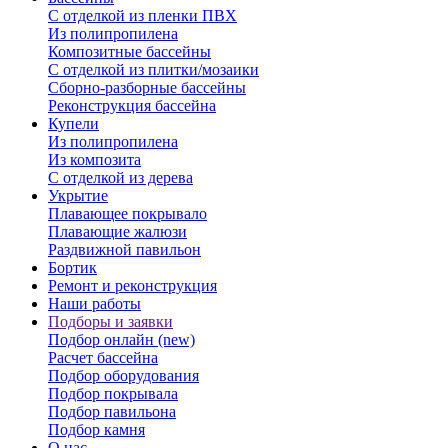
С отделкой из пленки ПВХ
Из полипропилена
Композитные бассейны
С отделкой из плитки/мозаики
Сборно-разборные бассейны
Реконструкция бассейна
Купели
Из полипропилена
Из композита
С отделкой из дерева
Укрытие
Плавающее покрывало
Плавающие жалюзи
Раздвижной павильон
Бортик
Ремонт и реконструкция
Наши работы
Подборы и заявки
Подбор онлайн (new)
Расчет бассейна
Подбор оборудования
Подбор покрывала
Подбор павильона
Подбор камня
О нас