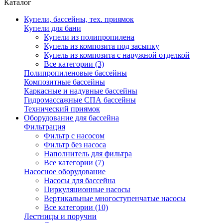
Каталог
Купели, бассейны, тех. приямок
Купели для бани
Купели из полипропилена
Купель из композита под засыпку
Купель из композита с наружной отделкой
Все категории (3)
Полипропиленовые бассейны
Композитные бассейны
Каркасные и надувные бассейны
Гидромассажные СПА бассейны
Технический приямок
Оборудование для бассейна
Фильтрация
Фильтр с насосом
Фильтр без насоса
Наполнитель для фильтра
Все категории (7)
Насосное оборудование
Насосы для бассейна
Циркуляционные насосы
Вертикальные многоступенчатые насосы
Все категории (10)
Лестницы и поручни