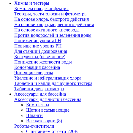
Химия и тестеры
Комплексная дезинфекция
Тестеры, тест-полоски и фотометры
На основе хлора, быстрого действия
На основе хлора, медленного действия
На основе активного кислорода
Против водорослей и зеленения воды
Понижение уровня РН
Повышение уровня РН
Для станций дозирования
Коагулянты (осветление)
Понижение жесткости воды
Консервация бассейна
Чистящие средства
Удаление и нейтрализация хлора
Таблетки и капли для ручного тестера
Таблетки для фотометра
Аксессуары для бассейна
Аксессуары для чистки бассейна
Комплекты
Щетки всасывающие
Шланги
Все категории (8)
Роботы-очистители
С питанием от сети 220В