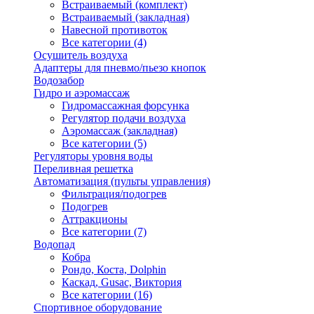
Встраиваемый (комплект)
Встраиваемый (закладная)
Навесной противоток
Все категории (4)
Осушитель воздуха
Адаптеры для пневмо/пьезо кнопок
Водозабор
Гидро и аэромассаж
Гидромассажная форсунка
Регулятор подачи воздуха
Аэромассаж (закладная)
Все категории (5)
Регуляторы уровня воды
Переливная решетка
Автоматизация (пульты управления)
Фильтрация/подогрев
Подогрев
Аттракционы
Все категории (7)
Водопад
Кобра
Рондо, Коста, Dolphin
Каскад, Gusac, Виктория
Все категории (16)
Спортивное оборудование