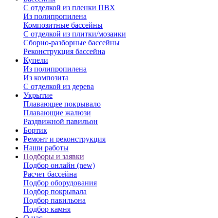
С отделкой из пленки ПВХ
Из полипропилена
Композитные бассейны
С отделкой из плитки/мозаики
Сборно-разборные бассейны
Реконструкция бассейна
Купели
Из полипропилена
Из композита
С отделкой из дерева
Укрытие
Плавающее покрывало
Плавающие жалюзи
Раздвижной павильон
Бортик
Ремонт и реконструкция
Наши работы
Подборы и заявки
Подбор онлайн (new)
Расчет бассейна
Подбор оборудования
Подбор покрывала
Подбор павильона
Подбор камня
О нас