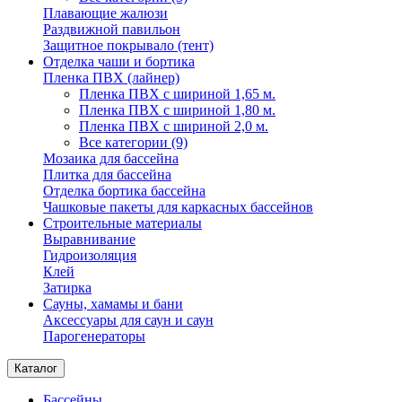
Плавающие жалюзи
Раздвижной павильон
Защитное покрывало (тент)
Отделка чаши и бортика
Пленка ПВХ (лайнер)
Пленка ПВХ с шириной 1,65 м.
Пленка ПВХ с шириной 1,80 м.
Пленка ПВХ с шириной 2,0 м.
Все категории (9)
Мозаика для бассейна
Плитка для бассейна
Отделка бортика бассейна
Чашковые пакеты для каркасных бассейнов
Строительные материалы
Выравнивание
Гидроизоляция
Клей
Затирка
Сауны, хамамы и бани
Аксессуары для саун и саун
Парогенераторы
Каталог
Бассейны