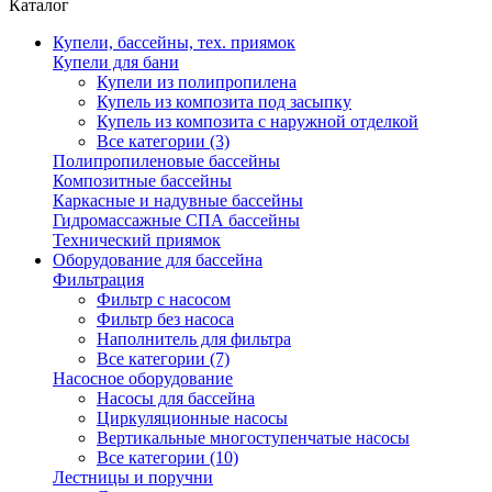
Каталог
Купели, бассейны, тех. приямок
Купели для бани
Купели из полипропилена
Купель из композита под засыпку
Купель из композита с наружной отделкой
Все категории (3)
Полипропиленовые бассейны
Композитные бассейны
Каркасные и надувные бассейны
Гидромассажные СПА бассейны
Технический приямок
Оборудование для бассейна
Фильтрация
Фильтр с насосом
Фильтр без насоса
Наполнитель для фильтра
Все категории (7)
Насосное оборудование
Насосы для бассейна
Циркуляционные насосы
Вертикальные многоступенчатые насосы
Все категории (10)
Лестницы и поручни