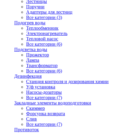
Лестницы
Поручни
Адаптеры для лестниц
Все категории (3)
Подогрев воды
Теплообменник
Электронагреватель
Тепловой насос
Все категории (6)
Подсветка воды
Прожектор
Лампа
Трансформатор
Все категории (6)
Дезинфекция
Станция контроля и дозирования химии
У/ф установка
Насосы-дозаторы
Все категории (7)
Закладные элементы водоподготовки
Скиммер
Форсунка возврата
Слив
Все категории (7)
Противоток