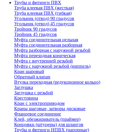
Трубы и фитинги ПВХ
Труба клеевая ПВХ (жесткая)
Труба клеевая ПВХ (гибкая)
Угольник (отвод) 90 градусов
Угольник (отвод) 45 градусов
Тройник 90 градусов
Тройник 45 градусов
Муфта соединительная цельная
Муфта соединительная разборная
Муфта разборная с наружной резьбой
Муфта переходная коническая
Муфта с внутренней резьбой
Муфта с наружной резьбой (ниппель)
Кран шаровый
Обратный клапан
Втулка переходная (редукционное кольцо)
Заглушка
Заглушка с резьбой
Крестовина
Кран с электроприводом
Краны шаговые, затворы дисковые
Фланцевое соединение
Клей, обезжириватель (праймер)
Концовки (штуцеры) для шлангов
Трубы и фитинги НПВХ (напорные)