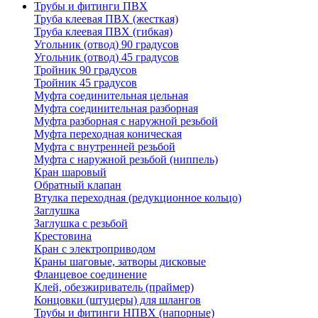
Трубы и фитинги ПВХ
Труба клеевая ПВХ (жесткая)
Труба клеевая ПВХ (гибкая)
Угольник (отвод) 90 градусов
Угольник (отвод) 45 градусов
Тройник 90 градусов
Тройник 45 градусов
Муфта соединительная цельная
Муфта соединительная разборная
Муфта разборная с наружной резьбой
Муфта переходная коническая
Муфта с внутренней резьбой
Муфта с наружной резьбой (ниппель)
Кран шаровый
Обратный клапан
Втулка переходная (редукционное кольцо)
Заглушка
Заглушка с резьбой
Крестовина
Кран с электроприводом
Краны шаговые, затворы дисковые
Фланцевое соединение
Клей, обезжириватель (праймер)
Концовки (штуцеры) для шлангов
Трубы и фитинги НПВХ (напорные)