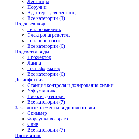
Лестницы
Поручни
Адаптеры для лестниц
Все категории (3)
Подогрев воды
Теплообменник
Электронагреватель
Тепловой насос
Все категории (6)
Подсветка воды
Прожектор
Лампа
Трансформатор
Все категории (6)
Дезинфекция
Станция контроля и дозирования химии
У/ф установка
Насосы-дозаторы
Все категории (7)
Закладные элементы водоподготовки
Скиммер
Форсунка возврата
Слив
Все категории (7)
Противоток