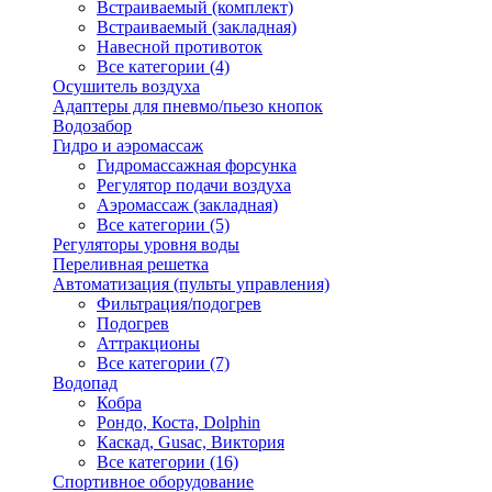
Встраиваемый (комплект)
Встраиваемый (закладная)
Навесной противоток
Все категории (4)
Осушитель воздуха
Адаптеры для пневмо/пьезо кнопок
Водозабор
Гидро и аэромассаж
Гидромассажная форсунка
Регулятор подачи воздуха
Аэромассаж (закладная)
Все категории (5)
Регуляторы уровня воды
Переливная решетка
Автоматизация (пульты управления)
Фильтрация/подогрев
Подогрев
Аттракционы
Все категории (7)
Водопад
Кобра
Рондо, Коста, Dolphin
Каскад, Gusac, Виктория
Все категории (16)
Спортивное оборудование