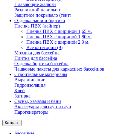
Плавающие жалюзи
Раздвижной павильон
Защитное покрывало (тент)
Отделка чаши и бортика
Пленка ПВХ (лайнер)
Пленка ПВХ с шириной 1,65 м.
Пленка ПВХ с шириной 1,80 м.
Пленка ПВХ с шириной 2,0 м.
Все категории (9)
Мозаика для бассейна
Плитка для бассейна
Отделка бортика бассейна
Чашковые пакеты для каркасных бассейнов
Строительные материалы
Выравнивание
Гидроизоляция
Клей
Затирка
Сауны, хамамы и бани
Аксессуары для саун и саун
Парогенераторы
Каталог
Бассейны