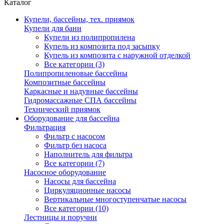
Каталог
Купели, бассейны, тех. приямок
Купели для бани
Купели из полипропилена
Купель из композита под засыпку
Купель из композита с наружной отделкой
Все категории (3)
Полипропиленовые бассейны
Композитные бассейны
Каркасные и надувные бассейны
Гидромассажные СПА бассейны
Технический приямок
Оборудование для бассейна
Фильтрация
Фильтр с насосом
Фильтр без насоса
Наполнитель для фильтра
Все категории (7)
Насосное оборудование
Насосы для бассейна
Циркуляционные насосы
Вертикальные многоступенчатые насосы
Все категории (10)
Лестницы и поручни