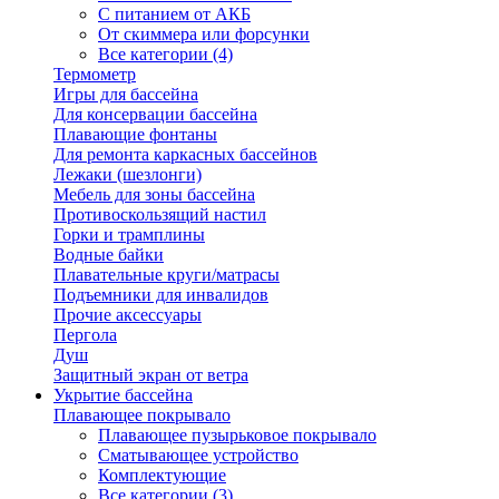
С питанием от АКБ
От скиммера или форсунки
Все категории (4)
Термометр
Игры для бассейна
Для консервации бассейна
Плавающие фонтаны
Для ремонта каркасных бассейнов
Лежаки (шезлонги)
Мебель для зоны бассейна
Противоскользящий настил
Горки и трамплины
Водные байки
Плавательные круги/матрасы
Подъемники для инвалидов
Прочие аксессуары
Пергола
Душ
Защитный экран от ветра
Укрытие бассейна
Плавающее покрывало
Плавающее пузырьковое покрывало
Сматывающее устройство
Комплектующие
Все категории (3)