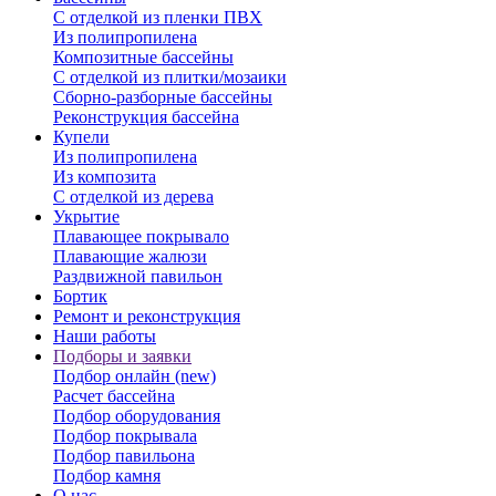
С отделкой из пленки ПВХ
Из полипропилена
Композитные бассейны
С отделкой из плитки/мозаики
Сборно-разборные бассейны
Реконструкция бассейна
Купели
Из полипропилена
Из композита
С отделкой из дерева
Укрытие
Плавающее покрывало
Плавающие жалюзи
Раздвижной павильон
Бортик
Ремонт и реконструкция
Наши работы
Подборы и заявки
Подбор онлайн (new)
Расчет бассейна
Подбор оборудования
Подбор покрывала
Подбор павильона
Подбор камня
О нас