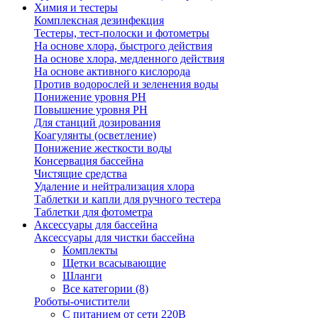
Химия и тестеры
Комплексная дезинфекция
Тестеры, тест-полоски и фотометры
На основе хлора, быстрого действия
На основе хлора, медленного действия
На основе активного кислорода
Против водорослей и зеленения воды
Понижение уровня РН
Повышение уровня РН
Для станций дозирования
Коагулянты (осветление)
Понижение жесткости воды
Консервация бассейна
Чистящие средства
Удаление и нейтрализация хлора
Таблетки и капли для ручного тестера
Таблетки для фотометра
Аксессуары для бассейна
Аксессуары для чистки бассейна
Комплекты
Щетки всасывающие
Шланги
Все категории (8)
Роботы-очистители
С питанием от сети 220В